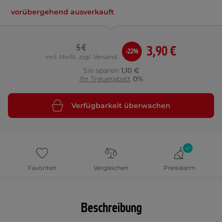
vorübergehend ausverkauft
5 €
3,90 €
-22%
incl. MwSt. zzgl. Versand
Sie sparen
1,10 €
Ihr Treuerabatt
0%
Verfügbarkeit überwachen
Favoriten
Vergleichen
Preisalarm
Beschreibung