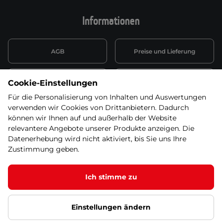
Informationen
AGB
Preise und Lieferung
Informationen nach Art. 13
Datenschutzerklärung
Cookie-Einstellungen
DSGVO
Für die Personalisierung von Inhalten und Auswertungen
verwenden wir Cookies von Drittanbietern. Dadurch
Wiederufsbelehrung mit Link
Batterieentsorgung
zum Formular
können wir Ihnen auf und außerhalb der Website
relevantere Angebote unserer Produkte anzeigen. Die
Informationen zu Elektro-
Datenerhebung wird nicht aktiviert, bis Sie uns Ihre
Widerruf erklären
und Elektonikgeräten
Zustimmung geben.
Ich stimme zu
© 2026 SEVEN SPORT s.r.o Alle Rechte vorbehalten1
Einstellungen ändern
Datenschutzgrundsätze
Google Datenschutz
Google
Partnerseiten
Cookie-Einstellungen