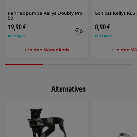
Fahrradpumpe Kellys Doubly Pro
Schloss Kellys KLS 
50
19,90 €
8,90 €
auf Lager
auf Lager
+ In den Warenkorb
+ In den W
Alternativen