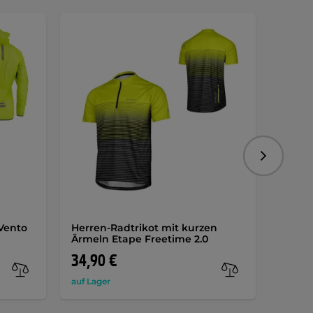
Folgend
Vento
Herren-Radtrikot mit kurzen
Herre
Ärmeln Etape Freetime 2.0
Ärmel
34,90 €
31,9
auf Lager
auf Lag