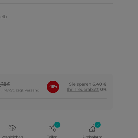
gelb
,30 €
Sie sparen
6,40 €
-10%
Ihr Treuerabatt
0%
cl. MwSt. zzgl. Versand
Vergleichen
Teilen
Preisalarm