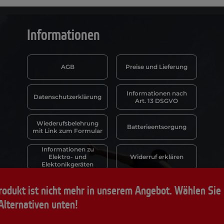
Informationen
AGB
Preise und Lieferung
Informationen nach
Datenschutzerklärung
Art. 13 DSGVO
Wiederufsbelehrung
Batterieentsorgung
mit Link zum Formular
Informationen zu
Elektro- und
Widerruf erklären
Elektonikgeräten
rodukt ist nicht mehr in unserem Angebot. Wählen Sie 
Alternativen unten!
ngen