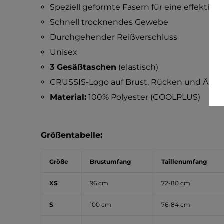
Speziell geformte Fasern für eine effektiv
Schnell trocknendes Gewebe
Durchgehender Reißverschluss
Unisex
3 Gesäßtaschen
(elastisch)
CRUSSIS-Logo auf Brust, Rücken und Ärme
Material:
100% Polyester (COOLPLUS)
Größentabelle:
Größe
Brustumfang
Taillenumfang
XS
96 cm
72-80 cm
S
100 cm
76-84 cm