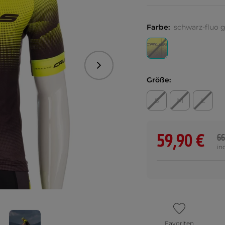
Farbe:
schwarz-fluo 
Folgend
Größe:
S
M
L
59,90 €
66
in
Favoriten