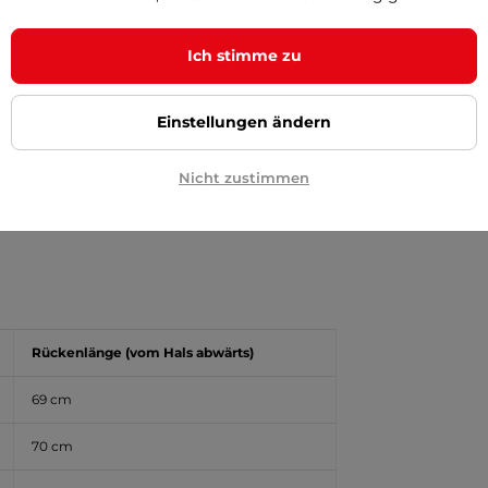
e Schweißableitung
Ich stimme zu
Einstellungen ändern
Nicht zustimmen
ln
Rückenlänge (vom Hals abwärts)
69 cm
70 cm