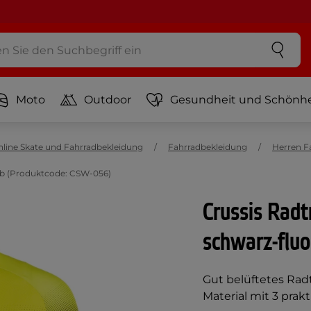
Moto
Outdoor
Gesundheit und Schönhe
nline Skate und Fahrradbekleidung
Fahrradbekleidung
Herren F
elb (Produktcode: CSW-056)
Crussis Radt
schwarz-fluo
Gut belüftetes Rad
Material mit 3 pra