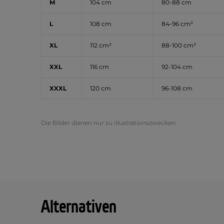
M
104 cm
80-88 cm
L
108 cm
84-96 cm²
XL
112 cm²
88-100 cm²
XXL
116 cm
92-104 cm
XXXL
120 cm
96-108 cm
Die Bilder dienen nur zu Illustrationszwecken.
Alternativen