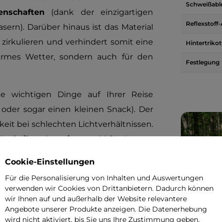
Schweißabl
enschaften
(dank der einzigartigen
Reflexstoff
sern). Darüber hinaus ist das Material
 zirkulieren und verhindert somit eine
Hintertriko
armes Wetter, sondern auch für den
Festlegung
e wichtigen Dinge auf Ihrer Reise
 oder sogar einen kleinen Snack). Der
keit bei schlechten Lichtverhältnissen.
Radtrikot Crussis
sowohl für Damen
Cookie-Einstellungen
Für die Personalisierung von Inhalten und Auswertungen
verwenden wir Cookies von Drittanbietern. Dadurch können
wir Ihnen auf und außerhalb der Website relevantere
Angebote unserer Produkte anzeigen. Die Datenerhebung
wird nicht aktiviert, bis Sie uns Ihre Zustimmung geben.