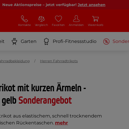
Neue Aktionspreise – jetzt verfügbar!
Jetzt ansehen
Kontakte
Vergleich
Favoriten
Anmelden
Warenkorb
it
Garten
Profi-Fitnessstudio
Sonde
ahrradbekleidung
Herren Fahrradtrikots
rikot mit kurzen Ärmeln -
 gelb
Sonderangebot
trikot aus elastischem, schnell trocknendem
ktischen Rückentaschen.
mehr