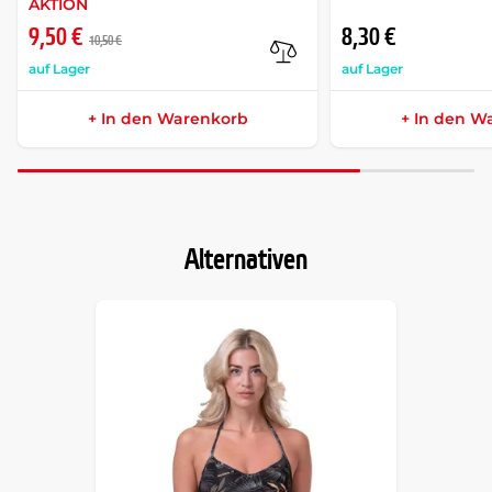
AKTION
9,50 €
8,30 €
10,50 €
auf Lager
auf Lager
+ In den Warenkorb
+ In den W
Alternativen