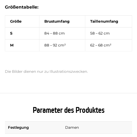
Größentabelle:
Größe
Brustumfang
Taillenumfang
S
84 – 88 cm
58 – 62 cm
M
88 – 92 cm²
62 – 68 cm²
Die Bilder dienen nur zu Illustrationszwecken.
Parameter des Produktes
Festlegung
Damen