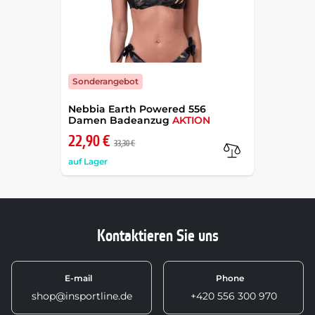
Sonderangebot
Nebbia Earth Powered 556
Damen Badeanzug
AKTION
22,90 €
33,30 €
auf Lager
Kontaktieren Sie uns
E-mail
Phone
shop@insportline.de
+420 556 300 970