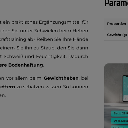
Parame
t ein praktisches Ergänzungsmittel für
Proportien
 Leiden Sie unter Schwielen beim Heben
Gewicht (g)
afttraining ab? Reiben Sie Ihre Hände
leinern Sie ihn zu Staub, den Sie dann
rt Schweiß und Feuchtigkeit. Dadurch
ere Bodenhaftung
.
en vor allem beim
Gewichtheben
, bei
lettern
zu schätzen wissen. So können
en.