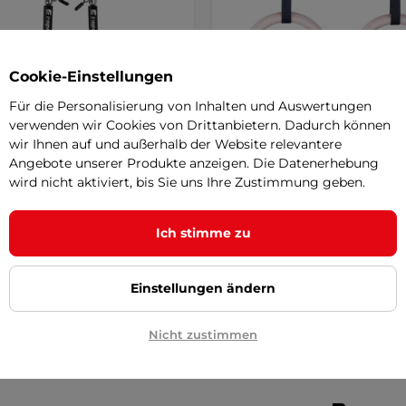
Cookie-Einstellungen
Für die Personalisierung von Inhalten und Auswertungen
verwenden wir Cookies von Drittanbietern. Dadurch können
wir Ihnen auf und außerhalb der Website relevantere
Tline Jumpalu Sprungseil
inSPORTline CF927 Turnri
Angebote unserer Produkte anzeigen. Die Datenerhebung
N
Holz
AKTION
wird nicht aktiviert, bis Sie uns Ihre Zustimmung geben.
€
32,90 €
20 €
41,90 €
r
auf Lager
Ich stimme zu
+ In den Warenkorb
+ In den Warenkorb
Einstellungen ändern
Nicht zustimmen