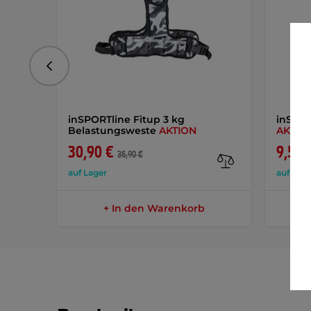
vorhergehend
inSPORTline Fitup 3 kg
inSPOR
Belastungsweste
AKTION
AKTIO
30,90 €
9,50 
36,90 €
auf Lager
auf Lage
+ In den Warenkorb