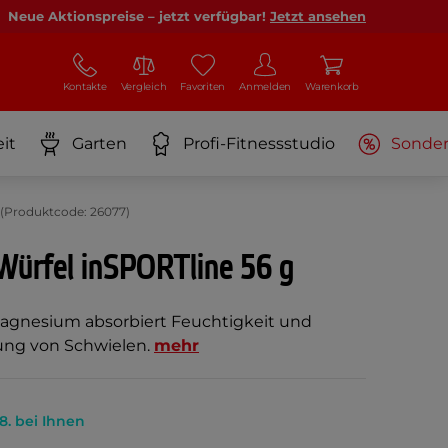
Neue Aktionspreise – jetzt verfügbar!
Jetzt ansehen
Kontakte
Vergleich
Favoriten
Anmelden
Warenkorb
it
Garten
Profi-Fitnessstudio
Sonde
(Produktcode: 26077)
ürfel inSPORTline 56 g
gnesium absorbiert Feuchtigkeit und
dung von Schwielen.
mehr
.8. bei Ihnen