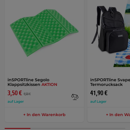
inSPORTline Segolo
inSPORTline Svape
Klappsitzkissen
AKTION
Termorucksack
3,50 €
41,90 €
4,50 €
auf Lager
auf Lager
+ In den Warenkorb
+ In den W