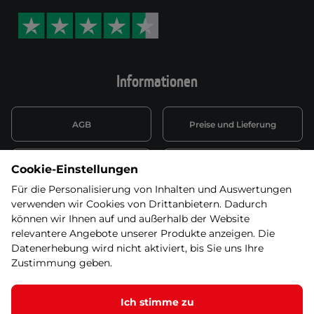
Informationen
AGB
Preise und Lieferung
Informationen nach Art. 13
Datenschutzerklärung
Cookie-Einstellungen
DSGVO
Für die Personalisierung von Inhalten und Auswertungen
verwenden wir Cookies von Drittanbietern. Dadurch
Wiederufsbelehrung mit Link
Batterieentsorgung
zum Formular
können wir Ihnen auf und außerhalb der Website
relevantere Angebote unserer Produkte anzeigen. Die
Informationen zu Elektro-
Datenerhebung wird nicht aktiviert, bis Sie uns Ihre
Widerruf erklären
und Elektonikgeräten
Zustimmung geben.
Ich stimme zu