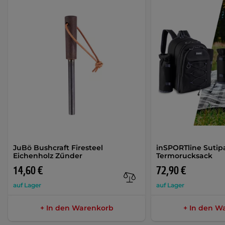
JuBö Bushcraft Firesteel
inSPORTline Sutip
Eichenholz Zűnder
Termorucksack
14,60 €
72,90 €
auf Lager
auf Lager
+ In den Warenkorb
+ In den W