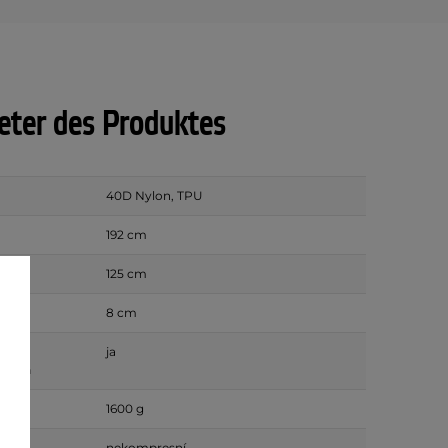
ter des Produktes
40D Nylon, TPU
192 cm
125 cm
8 cm
ja
alten
1600 g
nekompresní