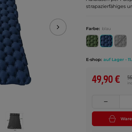
strapazierfähiges u
Farbe:
blau
Folgend
E-shop:
auf Lager - 11
49,90 €
56
in
Ware