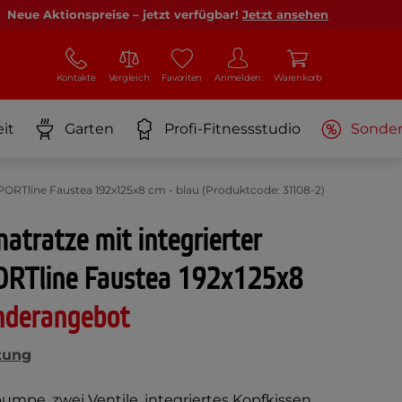
Neue Aktionspreise – jetzt verfügbar!
Jetzt ansehen
Kontakte
Vergleich
Favoriten
Anmelden
Warenkorb
it
Garten
Profi-Fitnessstudio
Sonde
ORTline Faustea 192x125x8 cm - blau (Produktcode: 31108-2)
atratze mit integrierter
RTline Faustea 192x125x8
nderangebot
tung
mpe, zwei Ventile, integriertes Kopfkissen,