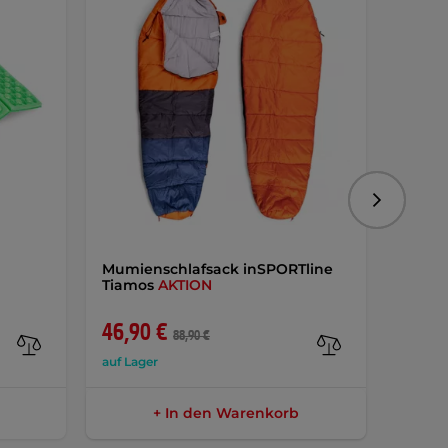
Folgend
Mumienschlafsack inSPORTline
Multi
Tiamos
AKTION
Licht 
AKTIO
46,90 €
22,9
88,90 €
auf Lager
auf Lag
+ In den Warenkorb