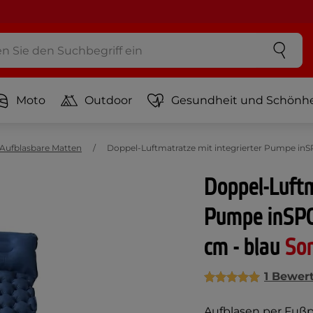
Moto
Outdoor
Gesundheit und Schönhe
Aufblasbare Matten
Doppel-Luftmatratze mit integrierter Pumpe inSP
Doppel-Luftm
Pumpe inSPO
cm - blau
So
1 Bewer
Aufblasen per Fußpu