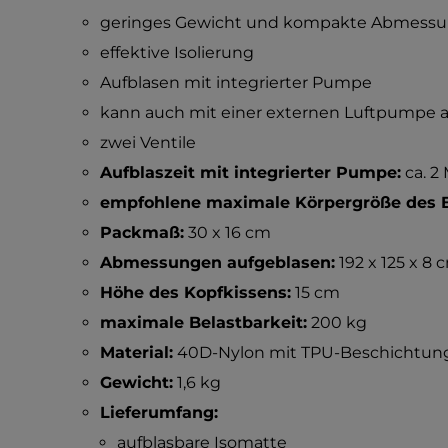
geringes Gewicht und kompakte Abmess
effektive Isolierung
Aufblasen mit integrierter Pumpe
kann auch mit einer externen Luftpumpe 
zwei Ventile
Aufblaszeit mit integrierter Pumpe:
ca. 2
empfohlene maximale Körpergröße des B
Packmaß:
30 x 16 cm
Abmessungen aufgeblasen:
192 x 125 x 8 
Höhe des Kopfkissens:
15 cm
maximale Belastbarkeit:
200 kg
Material:
40D-Nylon mit TPU-Beschichtun
Gewicht:
1,6 kg
Lieferumfang:
aufblasbare Isomatte