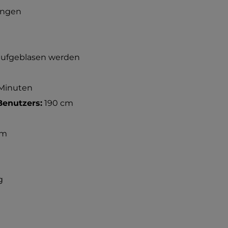
ungen
aufgeblasen werden
 Minuten
enutzers:
190 cm
cm
g