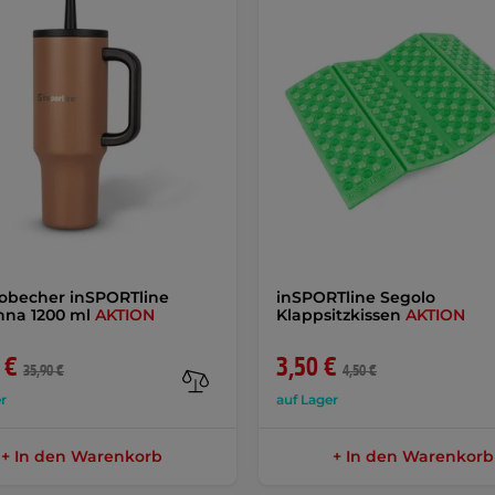
obecher inSPORTline
inSPORTline Segolo
nna 1200 ml
AKTION
Klappsitzkissen
AKTION
 €
3,50 €
35,90 €
4,50 €
r
auf Lager
+ In den Warenkorb
+ In den Warenkorb