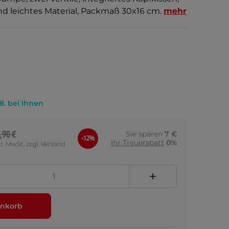
nd leichtes Material, Packmaß 30x16 cm.
mehr
.8. bei Ihnen
,90 €
Sie sparen
7 €
-12%
Ihr Treuerabatt
0%
cl. MwSt. zzgl. Versand
nkorb