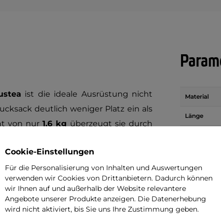
Parame
ustea
ist die ideale Ausrüstung nicht
Material
ksack deutlich weniger Platz ein als
Länge
ht von nur
1,6 kg
überzeugt sie durch
Breite
en Zustand misst sie lediglich
30 x 16
Cookie-Einstellungen
efläche von
192 x 125 cm
und verfügt
Dicke
Für die Personalisierung von Inhalten und Auswertungen
für erholsamen Schlaf unter freiem
Gurte zum
verwenden wir Cookies von Drittanbietern. Dadurch können
 die weder auf geringes Gewicht noch
Zusammenf
wir Ihnen auf und außerhalb der Website relevantere
ner
Belastbarkeit von bis zu 200 kg
Angebote unserer Produkte anzeigen. Die Datenerhebung
Gewicht (g)
wird nicht aktiviert, bis Sie uns Ihre Zustimmung geben.
erlässigen Halt.
Art der