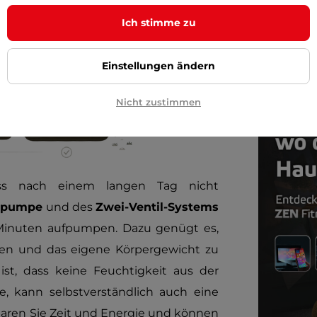
Transportv
Ich stimme zu
Einstellungen ändern
Nicht zustimmen
uss nach einem langen Tag nicht
ußpumpe
und des
Zwei-Ventil-Systems
i Minuten aufpumpen. Dazu genügt es,
ten und das eigene Körpergewicht zu
ist, dass keine Feuchtigkeit aus der
, kann selbstverständlich auch eine
aren Sie Zeit und Energie und können