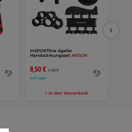
Folgend
inSPORTline Agafar
Magne
Handstärkungsset
AKTION
56 g
8,50 €
2,90 
11,50 €
auf Lager
auf Lag
+ In den Warenkorb