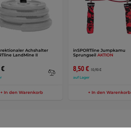
irektionaler Achshalter
inSPORTline Jumpkamu
Tline LandMine II
Sprungseil
AKTION
 €
8,50 €
10,90 €
r
auf Lager
+ In den Warenkorb
+ In den Warenkorb