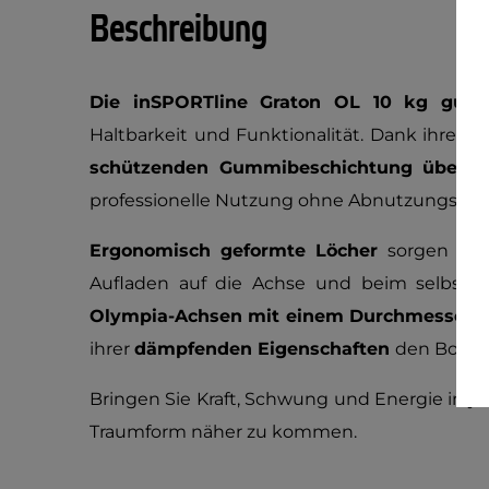
Beschreibung
Die inSPORTline Graton OL 10 kg gumm
Haltbarkeit und Funktionalität. Dank ihres 
schützenden Gummibeschichtung über
st
professionelle Nutzung ohne Abnutzungsers
Ergonomisch geformte Löcher
sorgen fü
Aufladen auf die Achse und beim selbststä
Olympia-Achsen mit einem Durchmesser 
ihrer
dämpfenden Eigenschaften
den Boden 
Bringen Sie Kraft, Schwung und Energie in jed
Traumform näher zu kommen.