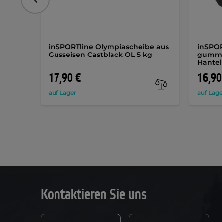
vorhergehend
inSPORTline Olympiascheibe aus
inSPOR
Gusseisen Castblack OL 5 kg
gummi
Hantel
17,90 €
16,90
auf Lager
auf Lage
Kontaktieren Sie uns