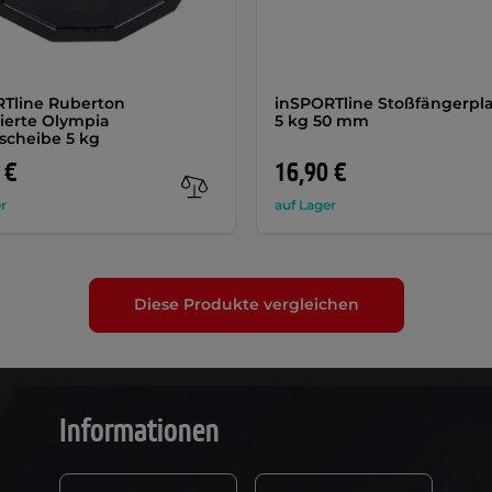
Tline Ruberton
inSPORTline Stoßfängerpla
erte Olympia
5 kg 50 mm
scheibe 5 kg
 €
16,90 €
r
auf Lager
Diese Produkte vergleichen
Informationen