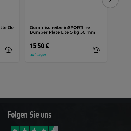
Folgend
tte Go
Gummischeibe inSPORTline
Olymp
Bumper Plate Lite 5 kg 50 mm
Gusse
Schwa
15,50 €
27,9
auf Lager
auf Lag
Folgen Sie uns