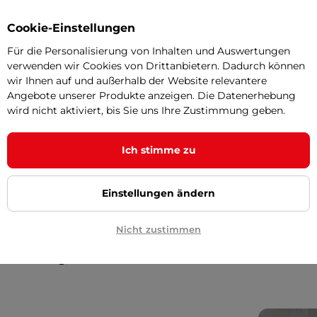
Parame
Cookie-Einstellungen
Für die Personalisierung von Inhalten und Auswertungen
verwenden wir Cookies von Drittanbietern. Dadurch können
ierte Olympische Scheibe
vereint
Öffnung für 
wir Ihnen auf und außerhalb der Website relevantere
hochwertigen
Gusseisenkerns
und der
Angebote unserer Produkte anzeigen. Die Datenerhebung
Gewicht
eht sie selbst intensive private oder
wird nicht aktiviert, bis Sie uns Ihre Zustimmung geben.
Material de
cheinungen.
Ich stimme zu
Oberfläche
r eine komfortable Handhabung beim
ndigen Training. Die Scheibe ist
für
Einstellungen ändern
Brauch
von 50 mm
geeignet und schont dank
und das Gerät selbst.
Nicht zustimmen
Wie soll
es Training, um Ihren Zielen und Ihrer