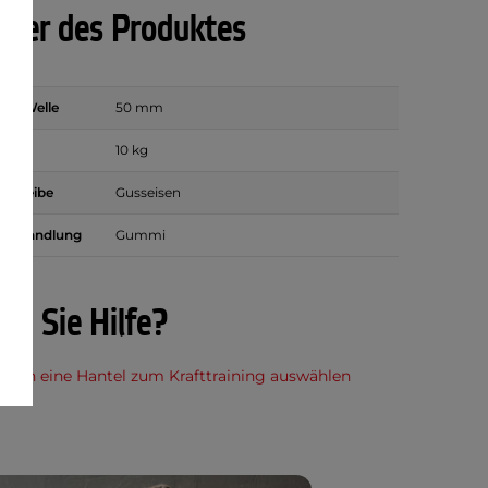
ter des Produktes
die Welle
50 mm
10 kg
r Scheibe
Gusseisen
nbehandlung
Gummi
en Sie Hilfe?
 man eine Hantel zum Krafttraining auswählen