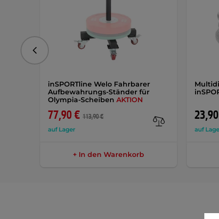
vorhergehend
inSPORTline Welo Fahrbarer
Multid
Aufbewahrungs-Ständer für
inSPOR
Olympia-Scheiben
AKTION
77,90 €
23,90
113,90 €
auf Lager
auf Lage
+ In den Warenkorb