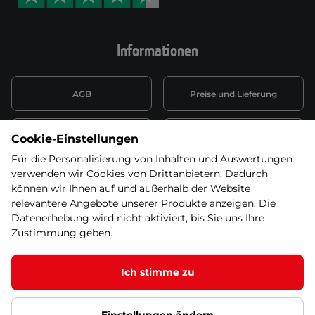
Informationen
AGB
Preise und Lieferung
Informationen nach Art. 13
Datenschutzerklärung
Cookie-Einstellungen
DSGVO
Für die Personalisierung von Inhalten und Auswertungen
verwenden wir Cookies von Drittanbietern. Dadurch
Wiederufsbelehrung mit Link
Batterieentsorgung
zum Formular
können wir Ihnen auf und außerhalb der Website
relevantere Angebote unserer Produkte anzeigen. Die
Informationen zu Elektro-
Datenerhebung wird nicht aktiviert, bis Sie uns Ihre
Widerruf erklären
und Elektonikgeräten
Zustimmung geben.
Ich stimme zu
© 2026 SEVEN SPORT s.r.o Alle Rechte vorbehalten1