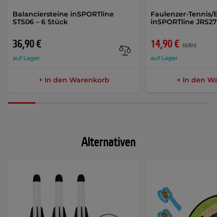
Balanciersteine inSPORTline
Faulenzer-Tennis
STS06 – 6 Stück
inSPORTline JRS2
36,90 €
14,90 €
18,90 €
auf Lager
auf Lager
+ In den Warenkorb
+ In den W
Alternativen