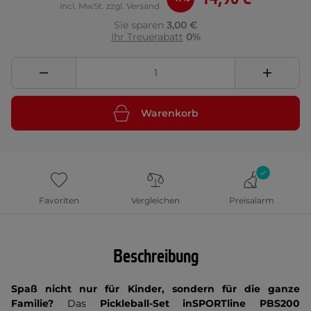
incl. MwSt. zzgl. Versand
Sie sparen
3,00 €
Ihr Treuerabatt
0%
Warenkorb
Favoriten
Vergleichen
Preisalarm
Beschreibung
Spaß nicht nur für Kinder, sondern für die ganze
Familie?
Das
Pickleball-Set inSPORTline PBS200