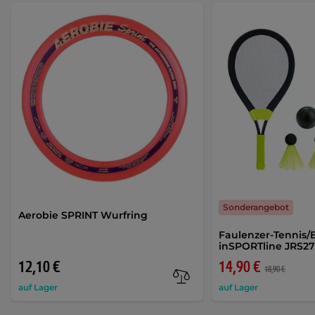
Sonderangebot
Aerobie SPRINT Wurfring
Faulenzer-Tennis
inSPORTline JRS2
12,10 €
14,90 €
18,90 €
auf Lager
auf Lager