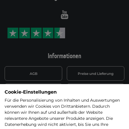
Youtube
Informationen
AGB
Preise und Lieferung
Informationen nach Art. 13
Datenschutzerklärung
Cookie-Einstellungen
DSGVO
Für die Personalisierung von Inhalten und Auswertungen
verwenden wir Cookies von Drittanbietern. Dadurch
Wiederufsbelehrung mit Link
Batterieentsorgung
zum Formular
können wir Ihnen auf und außerhalb der Website
relevantere Angebote unserer Produkte anzeigen. Die
Informationen zu Elektro-
Datenerhebung wird nicht aktiviert, bis Sie uns Ihre
Widerruf erklären
und Elektonikgeräten