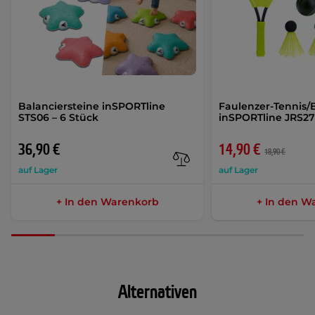
Balanciersteine inSPORTline
Faulenzer-Tennis
STS06 – 6 Stück
inSPORTline JRS2
36,90 €
14,90 €
18,90 €
auf Lager
auf Lager
+ In den Warenkorb
+ In den W
Alternativen