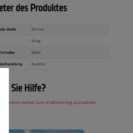
ter des Produktes
die Welle
50 mm
10 kg
r Scheibe
Stahl
nbehandlung
Gummi
en Sie Hilfe?
 man eine Hantel zum Krafttraining auswählen