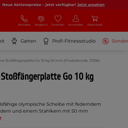
Neue Aktionspreise – jetzt verfügbar!
Jetzt ansehen
Kontakte
Vergleich
Favoriten
Anmelden
Warenkorb
it
Garten
Profi-Fitnessstudio
Sonde
ne Stoßfängerplatte Go 10 kg 50 mm (Produktcode: 31396)
 Stoßfängerplatte Go 10 kg
dsfähige olympische Scheibe mit federndem
dern und einem Stahlkern mit 50 mm
r