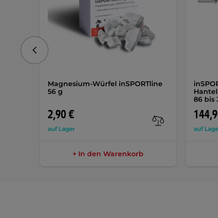
vorhergehend
Magnesium-Würfel inSPORTline
inSPO
56 g
Hantel
86 bis
2,90 €
144,9
auf Lager
auf Lage
+ In den Warenkorb