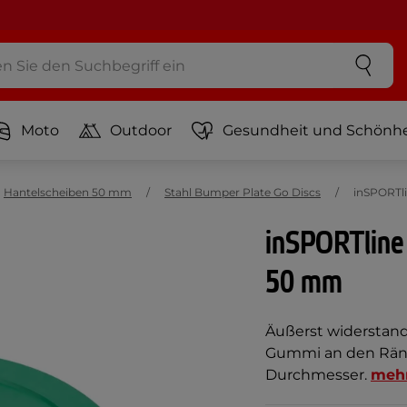
Moto
Outdoor
Gesundheit und Schönhe
Hantelscheiben 50 mm
Stahl Bumper Plate Go Discs
inSPORTli
inSPORTline
50 mm
Äußerst widerstan
Gummi an den Rän
Durchmesser.
meh