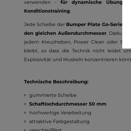
verwenden -
für dynamische Übungen
Konditionstraining
.
Jede Scheibe der
Bumper Plate Go-Serie
hat
den gleichen Außendurchmesser
. Dadurch 
jedem Kreuzheben, Power Clean oder Snatc
bleibt, so dass die Technik nicht leidet u
Explosivität und Muskeln konzentrieren könn
Technische Beschreibung:
gummierte Scheibe
Schaftlochdurchmesser 50 mm
hochwertige Verarbeitung
attraktive Farbgestaltung
verschleißfest