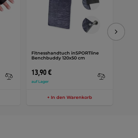
Folgend
Fitnesshandtuch inSPORTline
inSPO
Benchbuddy 120x50 cm
AKTIO
13,90 €
9,50 
auf Lager
auf Lag
+ In den Warenkorb