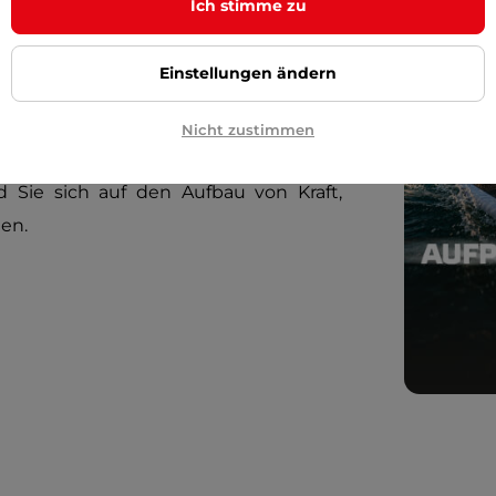
Ich stimme zu
,
Kräftigung der Körpermitte
oder
Einstellungen ändern
 eine andere Farbdifferenzierung, aber
wird sichergestellt, dass die Achse bei
Nicht zustimmen
h in der gleichen Ausgangsposition
nd Sie sich auf den Aufbau von Kraft,
en.