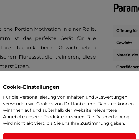
Parame
iche Portion Motivation in einer Rolle.
Öffnung für 
 mm
ist das perfekte Gerät für alle
Gewicht
e Ihre Technik beim Gewichtheben
Material de
schen Fitnessstudio trainieren, diese
nterstützen.
Oberfläche
d das
strapazierfähige Gummi
auf der
Cookie-Einstellungen
Brauch
 Beanspruchung aus. Der
olympische
Für die Personalisierung von Inhalten und Auswertungen
ährleistet die Kompatibilität mit
verwenden wir Cookies von Drittanbietern. Dadurch können
Wie soll
n, so dass Sie sich nicht auf eine
wir Ihnen auf und außerhalb der Website relevantere
Angebote unserer Produkte anzeigen. Die Datenerhebung
ssen.
wird nicht aktiviert, bis Sie uns Ihre Zustimmung geben.
 Sie können die Scheibe auch allein