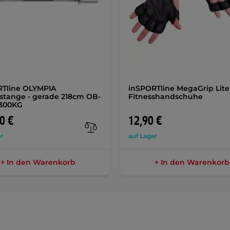
RTline OLYMPIA
inSPORTline MegaGrip Lite
stange - gerade 218cm OB-
Fitnesshandschuhe
 300KG
0 €
12,90 €
r
auf Lager
+ In den Warenkorb
+ In den Warenkorb