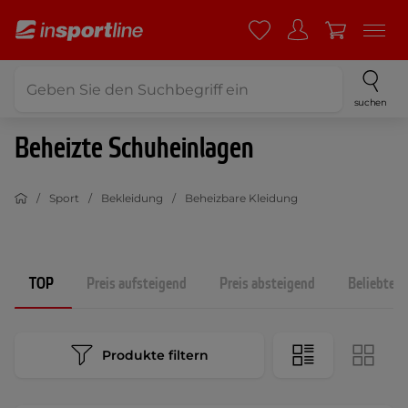
suchen
Beheizte Schuheinlagen
Sport
Bekleidung
Beheizbare Kleidung
TOP
Preis aufsteigend
Preis absteigend
Beliebtest
Produkte filtern