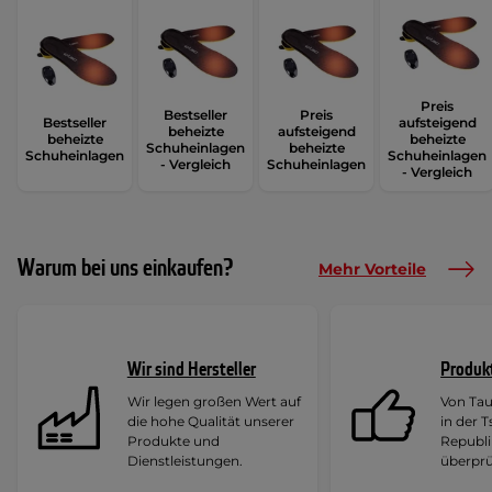
Preis
Bestseller
Preis
Bestseller
aufsteigend
beheizte
aufsteigend
beheizte
beheizte
Schuheinlagen
beheizte
Schuheinlagen
Schuheinlagen
- Vergleich
Schuheinlagen
- Vergleich
Warum bei uns einkaufen?
Mehr Vorteile
Wir sind Hersteller
Produk
Wir legen großen Wert auf
Von Ta
die hohe Qualität unserer
in der 
Produkte und
Republi
Dienstleistungen.
überprü