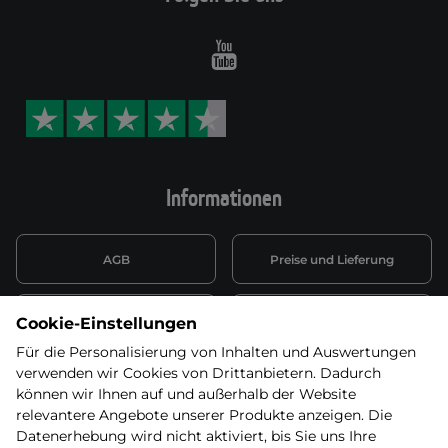
Youtube
Informationen
AGB
Preise und Lieferung
Informationen nach Art. 13
Datenschutzerklärung
Cookie-Einstellungen
DSGVO
Für die Personalisierung von Inhalten und Auswertungen
verwenden wir Cookies von Drittanbietern. Dadurch
Wiederufsbelehrung mit Link
Batterieentsorgung
zum Formular
können wir Ihnen auf und außerhalb der Website
relevantere Angebote unserer Produkte anzeigen. Die
Informationen zu Elektro-
Datenerhebung wird nicht aktiviert, bis Sie uns Ihre
Widerruf erklären
und Elektonikgeräten