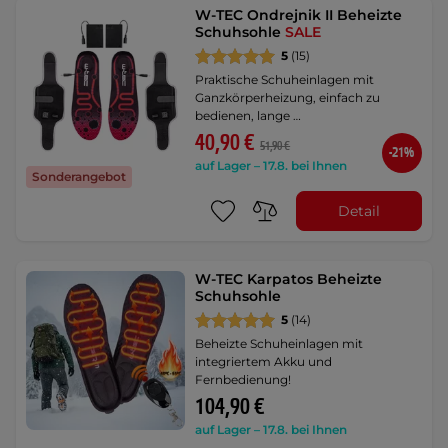
W-TEC Ondrejnik II Beheizte
Schuhsohle
SALE
5
(15)
Praktische Schuheinlagen mit
Ganzkörperheizung, einfach zu
bedienen, lange …
40,90 €
51,90 €
-21%
auf Lager – 17.8. bei Ihnen
Sonderangebot
Detail
W-TEC Karpatos Beheizte
Schuhsohle
5
(14)
Beheizte Schuheinlagen mit
integriertem Akku und
Fernbedienung!
104,90 €
auf Lager – 17.8. bei Ihnen