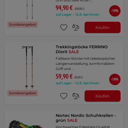
Griff und zwei Arten …
94,90 €
109,90 €
-14%
auf Lager – 12.8. bei Ihnen
Sonderangebot
Kaufen
Trekkingstöcke FERRINO
Diorit
SALE
Faltbare Stöcke mit teleskopischer
Längenverstellung, komfortablem
Griff und …
59,90 €
69,90 €
-14%
auf Lager – 12.8. bei Ihnen
Sonderangebot
Kaufen
Nortec Nordic Schuhkrallen -
grün
SALE
Hochwertige Edelstahl-Qualität,