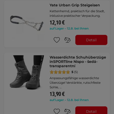
Yate Urban Grip Steigeisen
Kettenhemd, praktisch für die Stadt,
inklusive praktischer Verpackung.
12,10 €
auf Lager – 12.8. bei Ihnen
Detail
Wasserdichte Schuhüberzüge
inSPORTline Nispo - šedá-
transparentní
5
(5)
Anpassungsfähige wasserdichte
Überzüge! Verstärkte, rutschfeste
Sohle, …
13,90 €
auf Lager – 12.8. bei Ihnen
Detail