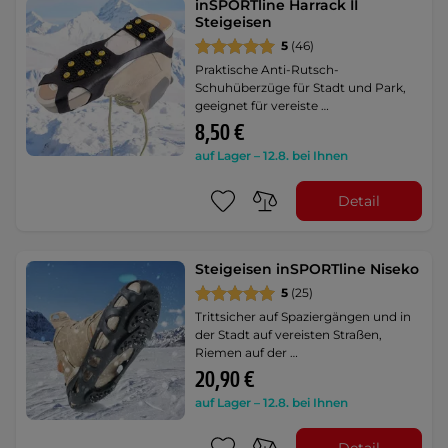
inSPORTline Harrack II
Steigeisen
5
(46)
Praktische Anti-Rutsch-
Schuhüberzüge für Stadt und Park,
geeignet für vereiste …
8,50 €
auf Lager – 12.8. bei Ihnen
Detail
Steigeisen inSPORTline Niseko
5
(25)
Trittsicher auf Spaziergängen und in
der Stadt auf vereisten Straßen,
Riemen auf der …
20,90 €
auf Lager – 12.8. bei Ihnen
Detail