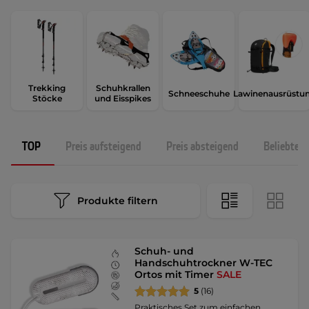
Trekking
Schuhkrallen
Schneeschuhe
Lawinenausrüstu
Stöcke
und Eisspikes
TOP
Preis aufsteigend
Preis absteigend
Beliebtest
Produkte filtern
Schuh- und
Handschuhtrockner W-TEC
Ortos mit Timer
SALE
5
(16)
Praktisches Set zum einfachen