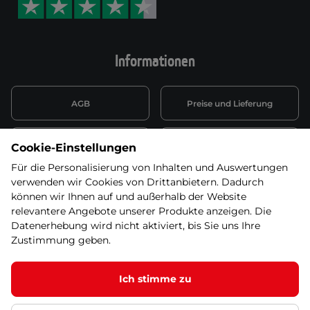
Informationen
AGB
Preise und Lieferung
Informationen nach Art. 13
Datenschutzerklärung
Cookie-Einstellungen
DSGVO
Für die Personalisierung von Inhalten und Auswertungen
verwenden wir Cookies von Drittanbietern. Dadurch
Wiederufsbelehrung mit Link
Batterieentsorgung
zum Formular
können wir Ihnen auf und außerhalb der Website
relevantere Angebote unserer Produkte anzeigen. Die
Informationen zu Elektro-
Datenerhebung wird nicht aktiviert, bis Sie uns Ihre
Widerruf erklären
und Elektonikgeräten
Zustimmung geben.
Ich stimme zu