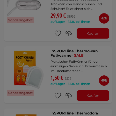
Trocknen von Handschuhen und
Schuhen! Es zeichnet sich …
29,90 €
33,90 €
-12%
Sonderangebot
auf Lager – 12.8. bei Ihnen
Kaufen
inSPORTline Thermowan
Fußwärmer
SALE
Praktischer Fußwärmer für den
einmaligen Gebrauch. Er wärmt sich
im Handumdrehen …
1,50 €
2,50 €
-40%
auf Lager – 12.8. bei Ihnen
Sonderangebot
Kaufen
inSPORTline Thermodora