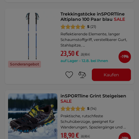
Trekkingstöcke inSPORTline
Altiplano 100 Paar blau
SALE
5
(21)
Reflektierende Elemente, langer
Schaumstoffgriff, verstellbarer Gurt,
Stahlspitze, …
23,50 €
28,90 €
-19%
auf Lager – 12.8. bei Ihnen
Sonderangebot
Kaufen
inSPORTline Grint Steigeisen
SALE
5
(14)
Praktische, rutschfeste
Schuhüberzüge, geeignet für
Wanderungen, Spaziergänge und …
18,90 €
30,90 €
-39%