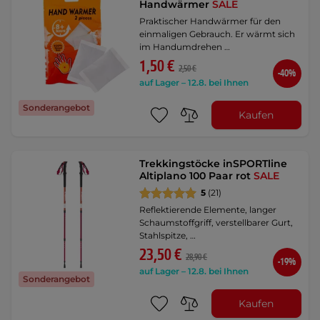
Handwärmer
SALE
Praktischer Handwärmer für den
einmaligen Gebrauch. Er wärmt sich
im Handumdrehen …
1,50 €
2,50 €
-40%
auf Lager – 12.8. bei Ihnen
Sonderangebot
Kaufen
Trekkingstöcke inSPORTline
Altiplano 100 Paar rot
SALE
5
(21)
Reflektierende Elemente, langer
Schaumstoffgriff, verstellbarer Gurt,
Stahlspitze, …
23,50 €
28,90 €
-19%
auf Lager – 12.8. bei Ihnen
Sonderangebot
Kaufen