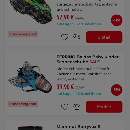
ausgezeichnete Stabilität, einfache
und schnelle …
57,90 €
64,90 €
-11%
auf Lager – 12.8. bei Ihnen
Sonderangebot
Detail
FERRINO Baldas Baby Kinder
Schneeschuhe
SALE
Kinder Schneeschuhe, Ferse frei,
Zacken für mehr Stabilität, sehr
leicht, einfaches …
39,90 €
59,90 €
-33%
auf Lager – 12.8. bei Ihnen
Sonderangebot
Kaufen
Mammut Barryvox S