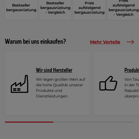
Preis
Bestseller
Preis
Bestseller
aufsteigend
bergausrüstung
aufsteigend
bergausrüstung
bergausrüstung
- Vergleich
bergausrüstung
- Vergleich
Warum bei uns einkaufen?
Mehr Vorteile
Wir sind Hersteller
Produk
Wir legen großen Wert auf
Von Ta
die hohe Qualität unserer
in der 
Produkte und
Republi
Dienstleistungen.
überprü