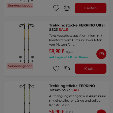
Sonderangebot
Kaufen
Trekkingstöcke FERRINO Ultar
SS23
SALE
Teleskopstöcke aus Aluminium mit
komfortablem Griff und zwei Arten
von Platten für …
59,90 €
71,90 €
-17%
auf Lager – 12.8. bei Ihnen
Sonderangebot
Kaufen
Trekkingstöcke FERRINO
Totem SS23
SALE
Aufhängungsstangen aus Aluminium
mit einstellbarer Länge und solider
Konstruktion! …
56,90 €
64,90 €