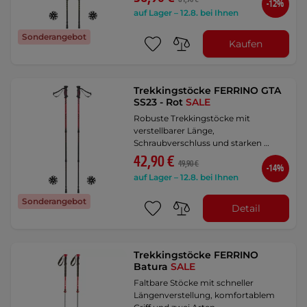
-12%
auf Lager – 12.8. bei Ihnen
Sonderangebot
Kaufen
Trekkingstöcke FERRINO GTA
SS23 - Rot
SALE
Robuste Trekkingstöcke mit
verstellbarer Länge,
Schraubverschluss und starken …
42,90 €
49,90 €
-14%
auf Lager – 12.8. bei Ihnen
Sonderangebot
Detail
Trekkingstöcke FERRINO
Batura
SALE
Faltbare Stöcke mit schneller
Längenverstellung, komfortablem