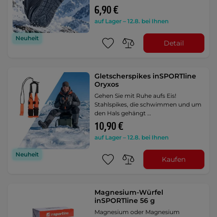
6,90 €
auf Lager – 12.8. bei Ihnen
Neuheit
Detail
Gletscherspikes inSPORTline
Oryxos
Gehen Sie mit Ruhe aufs Eis!
Stahlspikes, die schwimmen und um
den Hals gehängt …
10,90 €
auf Lager – 12.8. bei Ihnen
Neuheit
Kaufen
Magnesium-Würfel
inSPORTline 56 g
Magnesium oder Magnesium