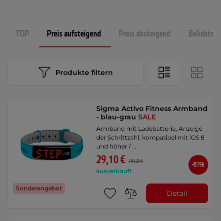
TOP
Preis aufsteigend
Preis absteigend
Beliebtest
Produkte filtern
Sigma Activo Fitness Armband
- blau-grau
SALE
Armband mit Ladebatterie, Anzeige
der Schrittzahl, kompatibel mit iOS 8
und höher / …
29,10 €
74,60 €
-61%
ausverkauft
Sonderangebot
Detail