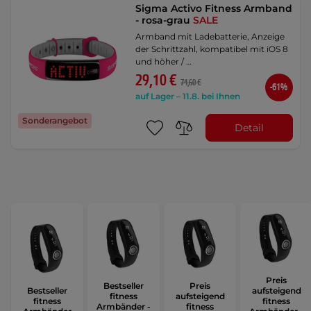
Sigma Activo Fitness Armband
- rosa-grau
SALE
Armband mit Ladebatterie, Anzeige
der Schrittzahl, kompatibel mit iOS 8
und höher / …
29,10 €
74,60 €
-61%
auf Lager – 11.8. bei Ihnen
Sonderangebot
Detail
Preis
Bestseller
Preis
Bestseller
aufsteigend
fitness
aufsteigend
fitness
fitness
Armbänder -
fitness