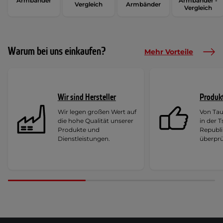
Armbänder
Armbänder -
Vergleich
Armbänder
Vergleich
Warum bei uns einkaufen?
Mehr Vorteile
Wir sind Hersteller
Produk
Wir legen großen Wert auf
Von Ta
die hohe Qualität unserer
in der 
Produkte und
Republi
Dienstleistungen.
überprü