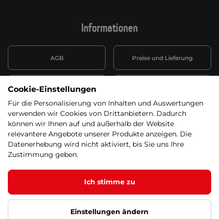
Informationen
AGB
Preise und Lieferung
Informationen nach Art. 13
Datenschutzerklärung
Cookie-Einstellungen
DSGVO
Für die Personalisierung von Inhalten und Auswertungen
verwenden wir Cookies von Drittanbietern. Dadurch
Wiederufsbelehrung mit Link
Batterieentsorgung
zum Formular
können wir Ihnen auf und außerhalb der Website
relevantere Angebote unserer Produkte anzeigen. Die
Informationen zu Elektro-
Datenerhebung wird nicht aktiviert, bis Sie uns Ihre
Widerruf erklären
und Elektonikgeräten
Zustimmung geben.
Ich stimme zu
© 2026 SEVEN SPORT s.r.o Alle Rechte vorbehalten1
Einstellungen ändern
Datenschutzgrundsätze
Google Datenschutz
Google