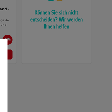
and -
Können Sie sich nicht
entscheiden? Wir werden
ige der
8 und
Ihnen helfen
-61%
l