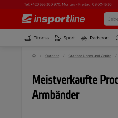
Tel: +420 556 300 970, Montag - Freitag: 08:00-15:30
Fitness
Sport
Radsport
Outdoor
Outdoor Uhren und Geräte
Meistverkaufte Prod
Armbänder