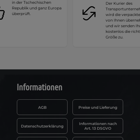
in der Tschechischen
Der Kurier des
Republik und ganz Europa
Transportuntern
überprüft.
wird die verpackt
von Ihnen übern
und wir senden I
kostenlos die rich
Größe zu.
Informationen
AGB
Preise und Lieferung
Informationen nach
Datenschutzerklärung
Art. 13 DSGVO