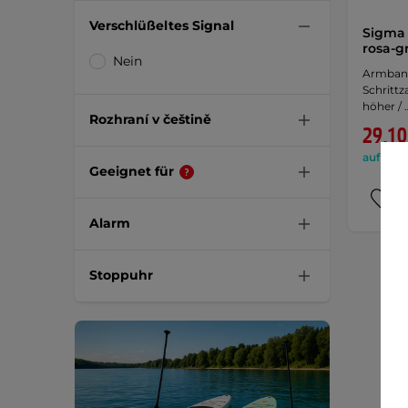
Verschlüßeltes Signal
Sigma 
rosa-g
Nein
Armband
Schrittz
höher / 
Rozhraní v češtině
29,10
auf Lage
Geeignet für
Alarm
Stoppuhr