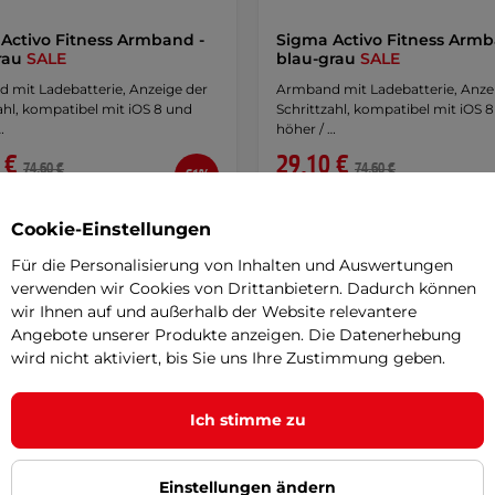
Activo Fitness Armband -
Sigma Activo Fitness Armb
rau
SALE
blau-grau
SALE
 mit Ladebatterie, Anzeige der
Armband mit Ladebatterie, Anze
ahl, kompatibel mit iOS 8 und
Schrittzahl, kompatibel mit iOS 
…
höher / …
 €
29,10 €
74,60 €
74,60 €
-61%
r – 12.8. bei Ihnen
ausverkauft
Cookie-Einstellungen
Detail
Detai
Für die Personalisierung von Inhalten und Auswertungen
verwenden wir Cookies von Drittanbietern. Dadurch können
wir Ihnen auf und außerhalb der Website relevantere
Angebote unserer Produkte anzeigen. Die Datenerhebung
wird nicht aktiviert, bis Sie uns Ihre Zustimmung geben.
Ich stimme zu
Einstellungen ändern