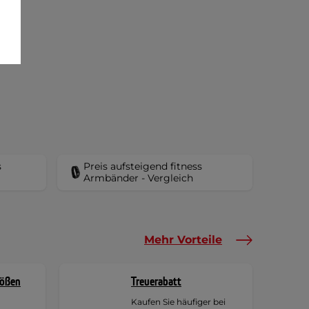
s
Preis aufsteigend fitness
Armbänder - Vergleich
Mehr Vorteile
rößen
Treuerabatt
Kaufen Sie häufiger bei