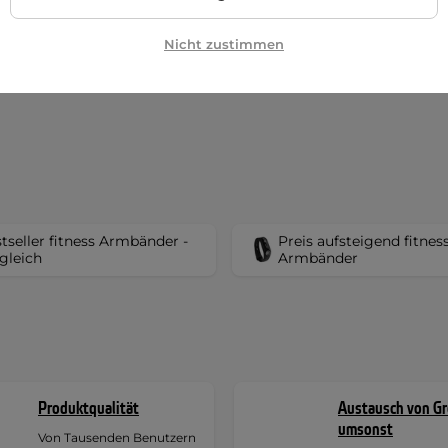
Nicht zustimmen
tseller fitness Armbänder -
Preis aufsteigend fitnes
gleich
Armbänder
Produktqualität
Austausch von G
umsonst
Von Tausenden Benutzern