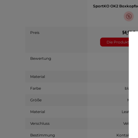
SportKO OK2 Boxkopfs
54,90 €
Preis
Die Produktinfo
Bewertung
Material
Farbe
blau
Größe
M
Material
Leather
Verschluss
Velcro
Bestimmung
Kontaktspo