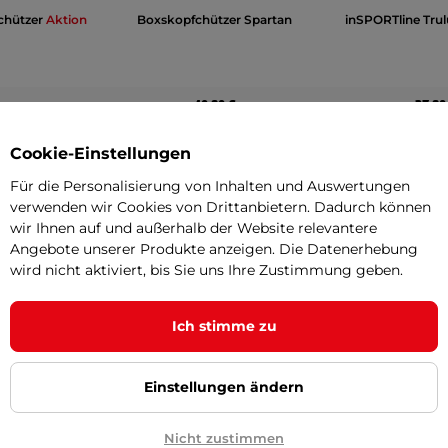
chützer
Aktion
Boxskopfchützer Spartan
inSPORTline Tru
40,90 €
37,90
rmation
Die Produktinformation
Die Produkti
Cookie-Einstellungen
Für die Personalisierung von Inhalten und Auswertungen
verwenden wir Cookies von Drittanbietern. Dadurch können
wir Ihnen auf und außerhalb der Website relevantere
Angebote unserer Produkte anzeigen. Die Datenerhebung
Leder
wird nicht aktiviert, bis Sie uns Ihre Zustimmung geben.
schwarz
Ich stimme zu
S , M , L
Polyure
Einstellungen ändern
Velcro
Velcr
Nicht zustimmen
rt
Kontaktsport
Kontakt