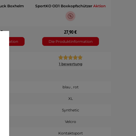
luck Boxhelm
SportKO OD1 Boxkopfschützer
Aktion
 €
27,90 €
nformation
Die Produktinformation
1 bewertung
-weiß
blau , rot
 , XL
XL
than
Synthetic
o
Velcro
sport
Kontaktsport