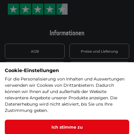
Informationen
AGB
Preise und Lieferung
Informationen nach Art. 13
Datenschutzerklärung
Cookie-Einstellungen
DSGVO
Für die Personalisierung von Inhalten und Auswertungen
verwenden wir Cookies von Drittanbietern. Dadurch
Wiederufsbelehrung mit Link
Batterieentsorgung
zum Formular
können wir Ihnen auf und außerhalb der Website
relevantere Angebote unserer Produkte anzeigen. Die
Informationen zu Elektro-
Datenerhebung wird nicht aktiviert, bis Sie uns Ihre
Widerruf erklären
und Elektonikgeräten
Zustimmung geben.
Ich stimme zu