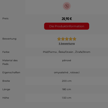
26,90 €
Preis
Die Produktinformation
Bewertung
5 bewertung
Farbe
Pláž/Farma , Řeka/Oceán , Žirafa/Strom
Material des
pěnové
Pads
Eigenschaften
omyvatelné , rolovací
Breite
200 cm
Länge
180 cm
Höhe
1.50 cm