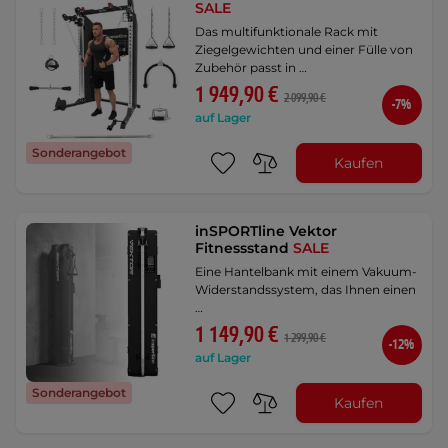
SALE
Das multifunktionale Rack mit
Ziegelgewichten und einer Fülle von
Zubehör passt in …
1 949,90 €
2 099,90 €
-7%
auf Lager
Sonderangebot
Kaufen
inSPORTline Vektor
Fitnessstand
SALE
Eine Hantelbank mit einem Vakuum-
Widerstandssystem, das Ihnen einen
…
1 149,90 €
1 299,90 €
-12%
auf Lager
Sonderangebot
Kaufen