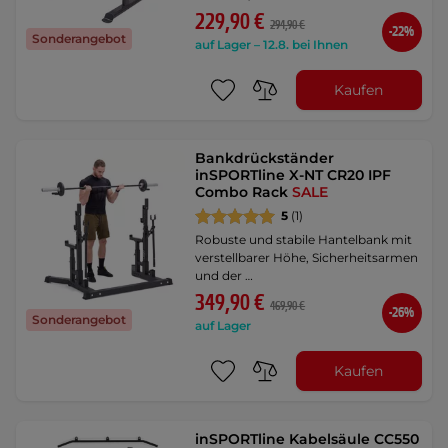
229,90 €
294,90 €
-22%
Sonderangebot
auf Lager – 12.8. bei Ihnen
Kaufen
Bankdrückständer
inSPORTline X-NT CR20 IPF
Combo Rack
SALE
5
(1)
Robuste und stabile Hantelbank mit
verstellbarer Höhe, Sicherheitsarmen
und der …
349,90 €
469,90 €
-26%
Sonderangebot
auf Lager
Kaufen
inSPORTline Kabelsäule CC550