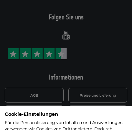
Folgen Sie uns
Youtube
Informationen
AGB
Preise und Lieferung
Informationen nach Art. 13
Datenschutzerklärung
Cookie-Einstellungen
DSGVO
Für die Personalisierung von Inhalten und Auswertungen
verwenden wir Cookies von Drittanbietern. Dadurch
Wiederufsbelehrung mit Link
Batterieentsorgung