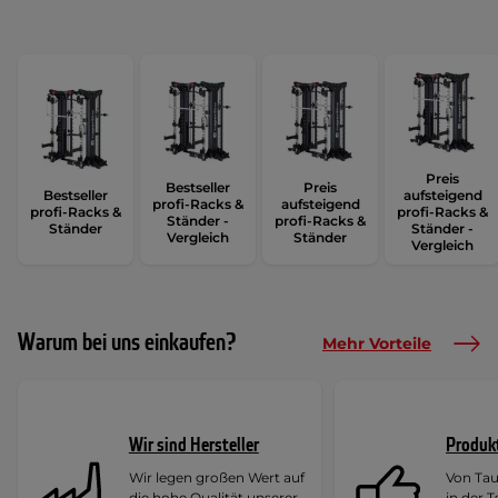
Preis
Bestseller
Preis
Bestseller
aufsteigend
profi-Racks &
aufsteigend
profi-Racks &
profi-Racks &
Ständer -
profi-Racks &
Ständer
Ständer -
Vergleich
Ständer
Vergleich
Warum bei uns einkaufen?
Mehr Vorteile
Wir sind Hersteller
Produk
Wir legen großen Wert auf
Von Ta
die hohe Qualität unserer
in der 