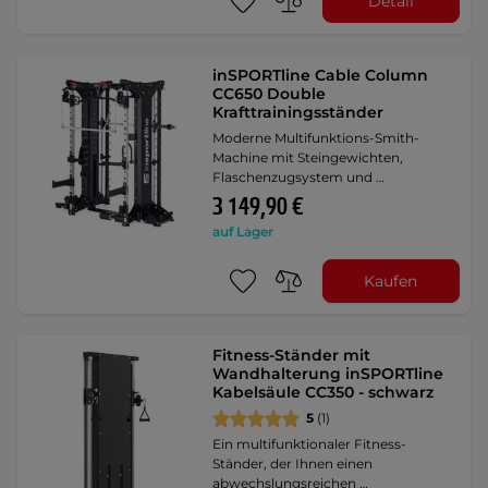
Detail
inSPORTline Cable Column
CC650 Double
Krafttrainingsständer
Moderne Multifunktions-Smith-
Machine mit Steingewichten,
Flaschenzugsystem und …
3 149,90 €
auf Lager
Kaufen
Fitness-Ständer mit
Wandhalterung inSPORTline
Kabelsäule CC350 - schwarz
5
(1)
Ein multifunktionaler Fitness-
Ständer, der Ihnen einen
abwechslungsreichen …