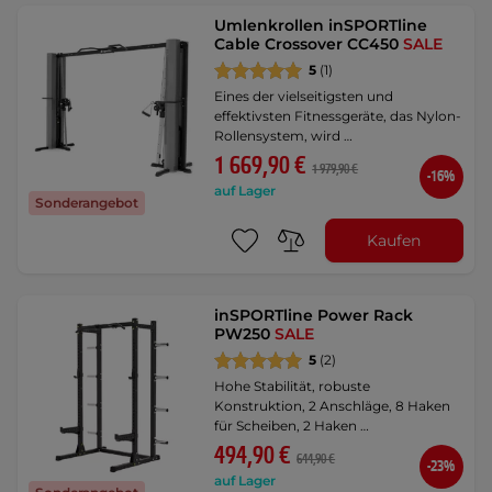
Umlenkrollen inSPORTline
Cable Crossover CC450
SALE
5
(1)
Eines der vielseitigsten und
effektivsten Fitnessgeräte, das Nylon-
Rollensystem, wird …
1 669,90 €
1 979,90 €
-16%
auf Lager
Sonderangebot
Kaufen
inSPORTline Power Rack
PW250
SALE
5
(2)
Hohe Stabilität, robuste
Konstruktion, 2 Anschläge, 8 Haken
für Scheiben, 2 Haken …
494,90 €
644,90 €
-23%
auf Lager