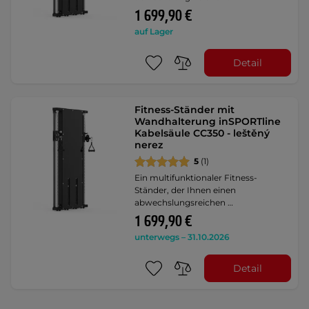
1 699,90 €
auf Lager
Detail
Fitness-Ständer mit
Wandhalterung inSPORTline
Kabelsäule CC350 - leštěný
nerez
5
(1)
Ein multifunktionaler Fitness-
Ständer, der Ihnen einen
abwechslungsreichen …
1 699,90 €
unterwegs – 31.10.2026
Detail