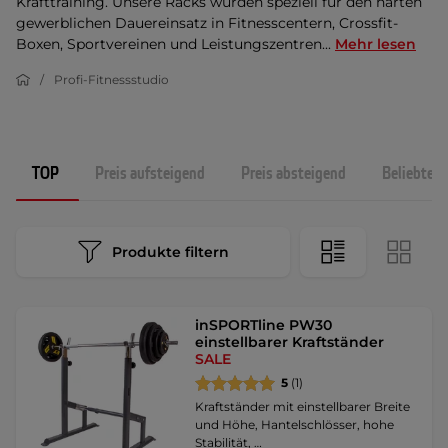
Krafttraining. Unsere Racks wurden speziell für den harten
gewerblichen Dauereinsatz in Fitnesscentern, Crossfit-
Boxen, Sportvereinen und Leistungszentren...
Mehr lesen
Profi-Fitnessstudio
TOP
Preis aufsteigend
Preis absteigend
Beliebtest
Produkte filtern
inSPORTline PW30
einstellbarer Kraftständer
SALE
5
(1)
Kraftständer mit einstellbarer Breite
und Höhe, Hantelschlösser, hohe
Stabilität, …