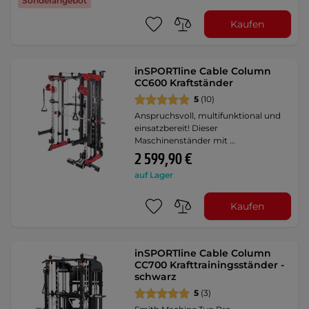
Sonderangebot
Kaufen
inSPORTline Cable Column
CC600 Kraftständer
5
(10)
Anspruchsvoll, multifunktional und
einsatzbereit! Dieser
Maschinenständer mit …
2 599,90 €
auf Lager
Kaufen
inSPORTline Cable Column
CC700 Krafttrainingsständer -
schwarz
5
(3)