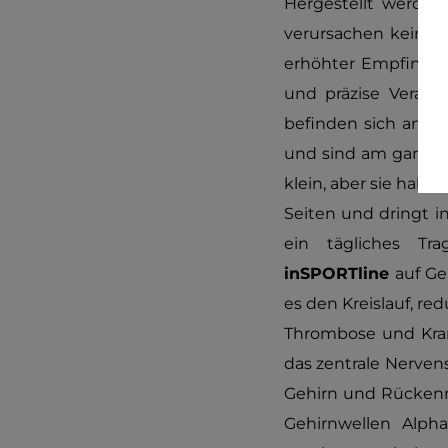
Hergestellt werden 
verursachen keine 
erhöhter Empfindli
und präzise Verar
befinden sich an de
und sind am ganze
klein, aber sie habe
Seiten und dringt i
ein tägliches T
inSPORTline
auf Ge
es den Kreislauf, re
Thrombose und Kra
das zentrale Nerve
Gehirn und Rückenma
Gehirnwellen Alpha