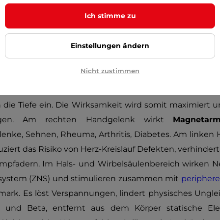
sie aus medizinischem Stahl 316L, Titan oder Wolfra
Ich stimme zu
negativen Reaktionen des Organismus und eignen si
chkeit gegenüber Metallen. Sie zeichnen durch hohe W
Einstellungen ändern
beitung aus. Sie wirken sehr elegant mit hohem Gla
r Unterseite der Stahlglieder. Sie werden in größerer
Nicht zustimmen
n Umfang des Schmucks angeordnet. Die Größe von N
n eine große Kraft. Das Magnetfeld mit bis zu 2200 Gauß 
n die Tiefe ein. Die Wirksamkeit wird somit maximiert u
ragen. Am rechten Handgelenk wirkt
Magnetar
lenke, Sehnen, Rheuma, Arthritis, Diabetes. Am linken 
duziert das Risiko von Herz-Kreislauf Defekten, verhinde
mpfadern. Im Hals- und Wirbelsäulenbereich wirken 
nsystem (ZNS) und stimulieren zusammen mit
peripher
rk. Es löst Verspannungen, lindert physisches Unglei
 und Beta, entfernt aus dem Körper statische Elek