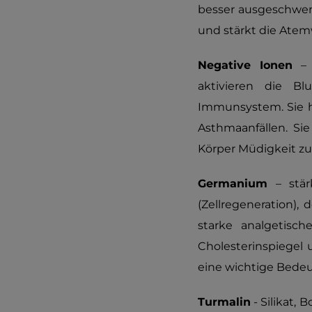
besser ausgeschwem
und stärkt die Atem
Negative Ionen
– u
aktivieren die Bl
Immunsystem. Sie h
Asthmaanfällen. Sie
Körper Müdigkeit zu
Germanium
– stär
(Zellregeneration), 
starke analgetisc
Cholesterinspiegel 
eine wichtige Bedeu
Turmalin
- Silikat,