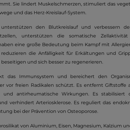
mt. Sie lindert Muskelschmerzen, stimuliert das vege
wege und das Herz-Kreislauf-System.
nterstützen den Blutkreislauf und verbessern den
utzellen, unterstützen die somatische Zellaktivit
aben eine große Bedeutung beim Kampf mit Allergien
 reduzieren die Anfälligkeit für Erkältungen und Gri
 beseitigen und sich besser zu regenerieren.
kt das Immunsystem und bereichert den Organism
der vor freien Radikalen schützt. Es entfernt Giftstoff
he und antirheumatische Wirkungen. Es stabilisiert
und verhindert Arteriosklerose. Es reguliert das endo
tung bei der Prävention von Osteoporose.
 Borosilikat von Aluminium, Eisen, Magnesium, Kalzium u