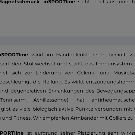
Magnetschmuck inSPORTline
sieht edel aus und h
nSPORTline
wirkt im Handgelenkbereich, beeinflus
essert den Stoffwechsel und stärkt das Immunsystem.
net sich zur Linderung von Gelenk- und Muskelsc
eschleunigt die Heilung. Es wirkt entzündungshemm
 und degenerativen Erkrankungen des Bewegungsappa
Tennisarm, Achillessehne), hat antirheumatis
ibt es viele biologisch aktive Punkte verbunden mit
ng und Fitness. Wir empfehlen Armbänder mit Colliers zu
nSPORTline
ist aufgrund seiner Platzierung sehr wirk