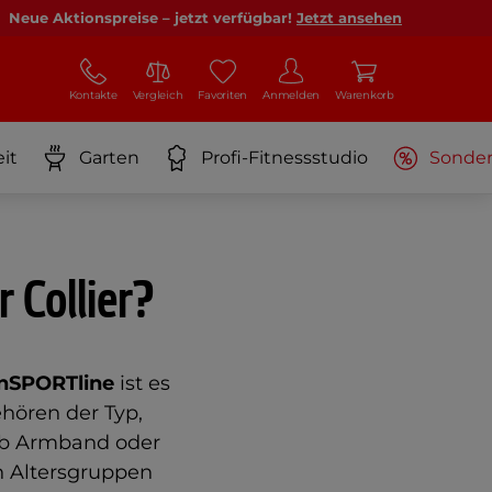
Neue Aktionspreise – jetzt verfügbar!
Jetzt ansehen
Kontakte
Vergleich
Favoriten
Anmelden
Warenkorb
it
Garten
Profi-Fitnessstudio
Sonde
Collier?
inSPORTline
ist es
hören der Typ,
 ob Armband oder
en Altersgruppen