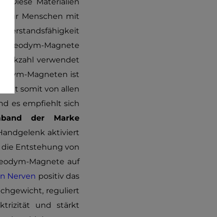
m. Diese Materialien
ch für Menschen mit
iderstandsfähigkeit
nz. Neodym-Magnete
 Stückzahl verwendet
eodym-Magneten ist
wirkt somit von allen
nd es empfiehlt sich
mband der Marke
Handgelenk aktiviert
rt die Entstehung von
Neodym-Magnete auf
en Nerven
positiv das
chgewicht, reguliert
trizität und stärkt