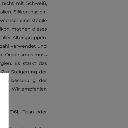
 nicht mit Schweiß,
ien. Silikon hat ein
wechsel eine stabile
ilikon machen dieses
 aller Altersgruppen.
nzahl verwendet und
iche Organismus muss
gien. Es stärkt das
 Zur Steigerung der
n Verbesserung der
ative. Wir empfehlen
hl 316L, Titan oder