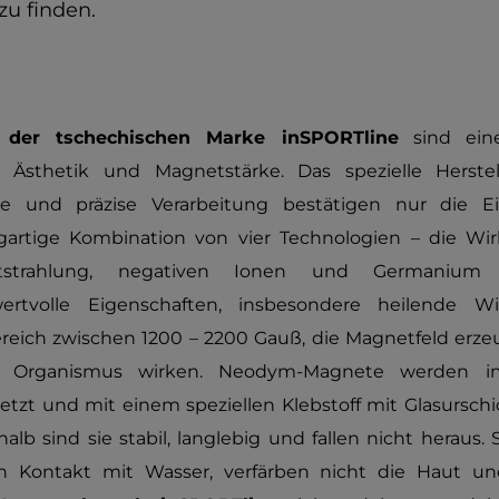
zu finden.
der tschechischen Marke inSPORTline
sind ein
, Ästhetik und Magnetstärke. Das spezielle Herstel
erte und präzise Verarbeitung bestätigen nur die Ein
igartige Kombination von vier Technologien – die 
rotstrahlung, negativen Ionen und Germanium 
rtvolle Eigenschaften, insbesondere heilende W
eich zwischen 1200 – 2200 Gauß, die Magnetfeld erze
n Organismus wirken. Neodym-Magnete werden
tzt und mit einem speziellen Klebstoff mit Glasurschich
shalb sind sie stabil, langlebig und fallen nicht heraus.
 in Kontakt mit Wasser, verfärben nicht die Haut u