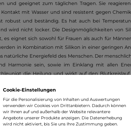
gen und geeignet zum täglichen Tragen. Sie reagieren
n Kontakt mit Wasser und sind resistent gegen Chemikal
st robust und beständig. Es hat auch bei Temperatur
und wird nicht locker. Die Designmöglichkeiten von S
, es eignet sich sowohl für Frauen als auch für Männer
den in Kombination mit Silikon in einer geringen A
das natürliche Energiefeld des Menschen. Der menschl
nd Harmonie sein, sowie im Einklang mit allen Ener
leunigt die Heilung und wirkt auf den Blutkreislauf.
ychischen Kondition, Stressabbau und allgemeine
Cookie-Einstellungen
dieser Typ vom Armband/Collier eine geeignete Altern
Für die Personalisierung von Inhalten und Auswertungen
verwenden wir Cookies von Drittanbietern. Dadurch können
wir Ihnen auf und außerhalb der Website relevantere
ollier der Marke inSPORTline
aus medizinischem Sta
Angebote unserer Produkte anzeigen. Die Datenerhebung
r Anzahl von Magneten.
wird nicht aktiviert, bis Sie uns Ihre Zustimmung geben.