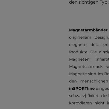
den richtigen Typ 
Magnetarmbänder 
originellem Design
elegante, detailli
Produkte. Die einz
Magneten, Infra
Magnetschmuck we
Magnete sind im Ber
den menschliche
inSPORTline
eingese
schwarz) fixiert, de
korrodieren nicht