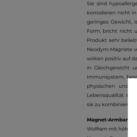
Sie sind hypoaller
korrodieren nicht i
geringes Gewicht, i
Form, bricht nicht 
Produkt sehr beliebt
Neodym-Magnete wer
wirken positiv auf 
in Gleichgewicht u
Immunsystem, besch
physischen und ps
Lebensqualität ist 
sie zu kombinieren.
Magnet-Armband/C
Wolfram mit höhere