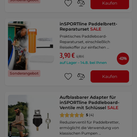
Kaufen
inSPORTline Paddelbrett-
Reparaturset
SALE
Praktisches Paddleboard-
Reparaturset, einschließlich
Reisekoffer zur einfachen …
3,90 €
6,90 €
-43%
auf Lager – 14.8. bei Ihnen
Sonderangebot
Kaufen
Aufblasbarer Adapter für
inSPORTline Paddleboard-
Ventile mit Schlüssel
SALE
5
(4)
Reduzierventil für Paddelbretter,
ermöglicht die Verwendung von
klassischen Pumpen …