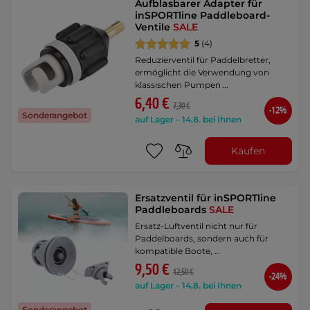
Aufblasbarer Adapter für
inSPORTline Paddleboard-
Ventile
SALE
5
(4)
Reduzierventil für Paddelbretter,
ermöglicht die Verwendung von
klassischen Pumpen …
6,40 €
7,30 €
-12%
Sonderangebot
auf Lager – 14.8. bei Ihnen
Kaufen
Ersatzventil für inSPORTline
Paddleboards
SALE
Ersatz-Luftventil nicht nur für
Paddelboards, sondern auch für
kompatible Boote, …
9,50 €
12,50 €
-24%
auf Lager – 14.8. bei Ihnen
Sonderangebot