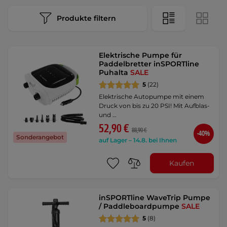
Produkte filtern
Elektrische Pumpe für
Paddelbretter inSPORTline
Puhalta
SALE
5
(22)
Elektrische Autopumpe mit einem
Druck von bis zu 20 PSI! Mit Aufblas-
und …
52,90 €
88,90 €
-40%
Sonderangebot
auf Lager – 14.8. bei Ihnen
Kaufen
inSPORTline WaveTrip Pumpe
/ Paddleboardpumpe
SALE
5
(8)