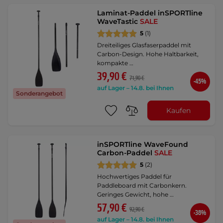
Laminat-Paddel inSPORTline
WaveTastic
SALE
5
(1)
Dreiteiliges Glasfaserpaddel mit
Carbon-Design. Hohe Haltbarkeit,
kompakte …
39,90 €
71,90 €
-45%
auf Lager – 14.8. bei Ihnen
Sonderangebot
Kaufen
inSPORTline WaveFound
Carbon-Paddel
SALE
5
(2)
Hochwertiges Paddel für
Paddleboard mit Carbonkern.
Geringes Gewicht, hohe …
57,90 €
92,90 €
-38%
auf Lager – 14.8. bei Ihnen