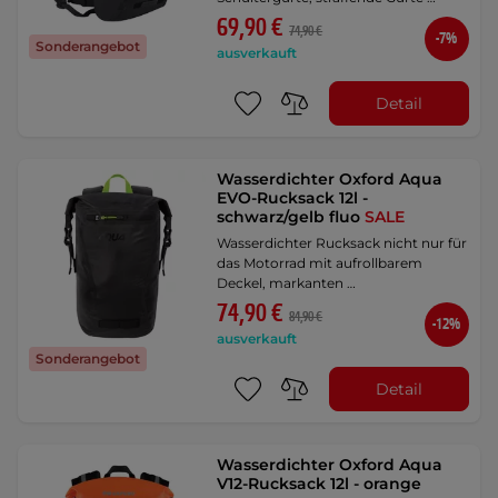
69,90 €
74,90 €
-7%
Sonderangebot
ausverkauft
Detail
Wasserdichter Oxford Aqua
EVO-Rucksack 12l -
schwarz/gelb fluo
SALE
Wasserdichter Rucksack nicht nur für
das Motorrad mit aufrollbarem
Deckel, markanten …
74,90 €
84,90 €
-12%
ausverkauft
Sonderangebot
Detail
Wasserdichter Oxford Aqua
V12-Rucksack 12l - orange