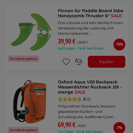
Finnen für Paddle Board Jobe
Honeycomb Thruster 6''
SALE
Drei robuste und sehr leichte Finnen,
Verbesserung der Leistung und
Manövrierbarkeit …
39,90 €
130,90 €
-70%
auf Lager – 14.8. bei Ihnen
Sonderangebot
Kaufen
Oxford Aqua V20 Backpack
Wasserdichter Rucksack 20l -
orange
SALE
5
(2)
Polyurethan-Rucksack, bequem
gepolsterte Rücken- und
Schultergurte, straffende Gurte …
69,90 €
74,90 €
-7%
Sonderangebot
7-9 Tage – 24.8. bei Ihnen