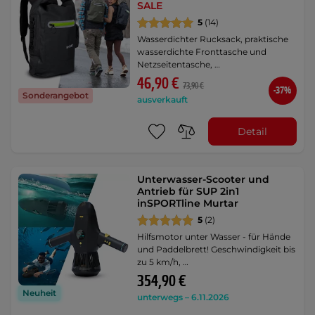
SALE
5
(14)
Wasserdichter Rucksack, praktische
wasserdichte Fronttasche und
Netzseitentasche, …
46,90 €
73,90 €
-37%
Sonderangebot
ausverkauft
Detail
Unterwasser-Scooter und
Antrieb für SUP 2in1
inSPORTline Murtar
5
(2)
Hilfsmotor unter Wasser - für Hände
und Paddelbrett! Geschwindigkeit bis
zu 5 km/h, …
354,90 €
Neuheit
unterwegs – 6.11.2026