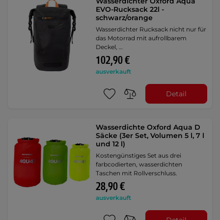
Wasserdichter Oxford Aqua
EVO-Rucksack 22l -
schwarz/orange
Wasserdichter Rucksack nicht nur für
das Motorrad mit aufrollbarem
Deckel, …
102,90 €
ausverkauft
Detail
Wasserdichte Oxford Aqua D
Säcke (3er Set, Volumen 5 l, 7 l
und 12 l)
Kostengünstiges Set aus drei
farbcodierten, wasserdichten
Taschen mit Rollverschluss.
28,90 €
ausverkauft
Detail