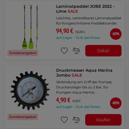
Laminatpaddel JOBE 2022 -
Lime
SALE
Leichtes, verstellbares Laminatpaddel
für fortgeschrittene Paddleboarder.
94,90 €
156,90 €
-40%
auf Lager – 14.8. bei Ihnen
Detail
Sonderangebot
Druckmesser Aqua Marina
Jombo
SALE
Verbindung am Griff der Pumpe,
Druckanzeiger bis zu 2 bar, für
Pumpen Aqua Marina …
4,90 €
12,40 €
-60%
auf Lager – 14.8. bei Ihnen
Sonderangebot
Kaufen