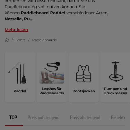
empfehlen wir dessen Einkauf, damit Sie das
Paddleboarding voll nutzen können. Sie
können
Paddleboard-Paddel
verschiedener Arten
,
Notseile,
Pu...
Mehr lesen
Sport
Paddleboards
Leashes für
Pumpen und
Paddel
Bootsjacken
Paddleboards
Druckmesser
TOP
Preis aufsteigend
Preis absteigend
Beliebtest