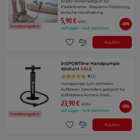
Ersatz-Sicherheitsgurt für
Paddelbretter. Bequeme Polsterung,
einfache Handhabung.
5,90 €
9,90 €
-40%
Sonderangebot
auf Lager – 14.8. bei Ihnen
Kaufen
inSPORTline Handpumpe
Airstunt
SALE
5
(2)
Handpumpe zum schnellen
Aufblasen, besonders geeignet für
aufblasbare Airtrack-Pads. …
23,90 €
30,90 €
-23%
auf Lager – 14.8. bei Ihnen
Sonderangebot
Kaufen