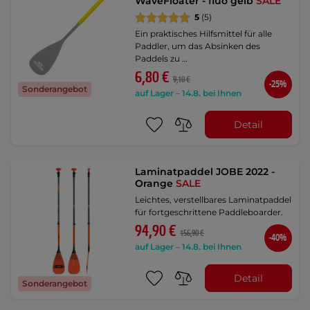
WaveFloater - fluo gelb
SALE
5
(5)
Ein praktisches Hilfsmittel für alle
Paddler, um das Absinken des
Paddels zu …
6,80 €
9,10 €
-25%
Sonderangebot
auf Lager – 14.8. bei Ihnen
Detail
Laminatpaddel JOBE 2022 -
Orange
SALE
Leichtes, verstellbares Laminatpaddel
für fortgeschrittene Paddleboarder.
94,90 €
156,90 €
-40%
auf Lager – 14.8. bei Ihnen
Detail
Sonderangebot