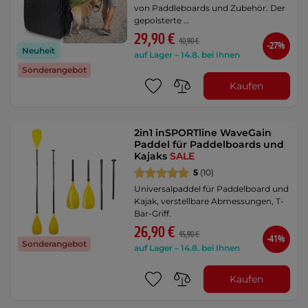
von Paddleboards und Zubehör. Der
gepolsterte …
29,90 €
40,90 €
-27%
Neuheit
auf Lager – 14.8. bei Ihnen
Sonderangebot
Kaufen
2in1 inSPORTline WaveGain
Paddel für Paddelboards und
Kajaks
SALE
5
(10)
Universalpaddel für Paddelboard und
Kajak, verstellbare Abmessungen, T-
Bar-Griff.
26,90 €
45,90 €
-41%
Sonderangebot
auf Lager – 14.8. bei Ihnen
Kaufen