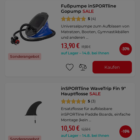
Fußpumpe inSPORTline
Gopump
SALE
5
(4)
Universalpumpe zum Aufblasen von
Matratzen, Booten, Gymnastikbällen
und anderen …
13,90 €
19,80 €
-30%
auf Lager – 14.8. bei Ihnen
Sonderangebot
Kaufen
inSPORTline WaveTrip Fin 9"
Hauptflosse
SALE
5
(3)
Ersatzflosse für aufblasbare
inSPORTline Paddle Boards, einfache
Montage (kein …
10,50 €
12,50 €
-16%
auf Lager – 14.8. bei Ihnen
Sonderangebot