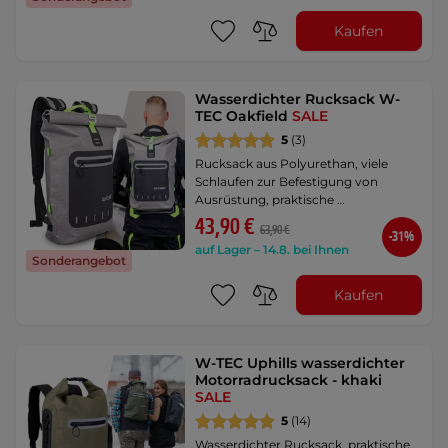
Kaufen
Wasserdichter Rucksack W-
TEC Oakfield
SALE
5
(3)
Rucksack aus Polyurethan, viele
Schlaufen zur Befestigung von
Ausrüstung, praktische …
43,90 €
63,90 €
-31%
auf Lager – 14.8. bei Ihnen
Sonderangebot
Kaufen
W-TEC Uphills wasserdichter
Motorradrucksack - khaki
SALE
5
(14)
Wasserdichter Rucksack, praktische