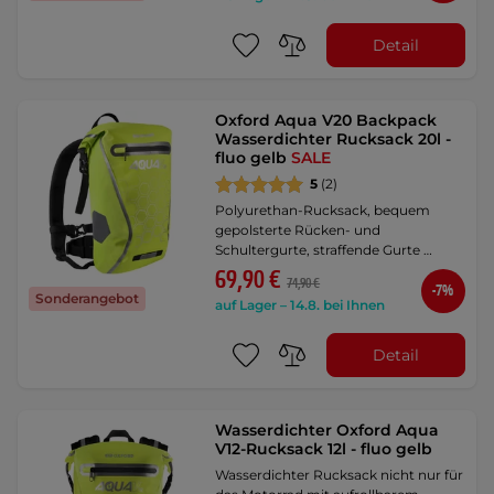
Detail
Oxford Aqua V20 Backpack
Wasserdichter Rucksack 20l -
fluo gelb
SALE
5
(2)
Polyurethan-Rucksack, bequem
gepolsterte Rücken- und
Schultergurte, straffende Gurte …
69,90 €
74,90 €
-7%
Sonderangebot
auf Lager – 14.8. bei Ihnen
Detail
Wasserdichter Oxford Aqua
V12-Rucksack 12l - fluo gelb
Wasserdichter Rucksack nicht nur für