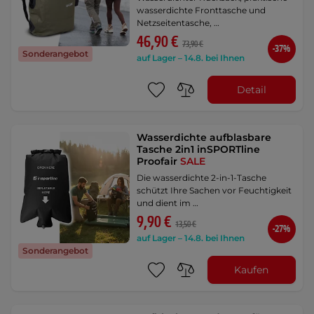
wasserdichte Fronttasche und
Netzseitentasche, …
46,90 €
73,90 €
-37%
Sonderangebot
auf Lager – 14.8. bei Ihnen
Detail
Wasserdichte aufblasbare
Tasche 2in1 inSPORTline
Proofair
SALE
Die wasserdichte 2-in-1-Tasche
schützt Ihre Sachen vor Feuchtigkeit
und dient im …
9,90 €
13,50 €
-27%
auf Lager – 14.8. bei Ihnen
Sonderangebot
Kaufen