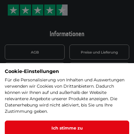
Informationen
AGB
Preise und Lieferung
Informationen nach Art. 13
Datenschutzerklärung
Cookie-Einstellungen
DSGVO
Für die Personalisierung von Inhalten und Auswertungen
verwenden wir Cookies von Drittanbietern. Dadurch
Wiederufsbelehrung mit Link
Batterieentsorgung
zum Formular
können wir Ihnen auf und außerhalb der Website
relevantere Angebote unserer Produkte anzeigen. Die
Informationen zu Elektro-
Datenerhebung wird nicht aktiviert, bis Sie uns Ihre
Widerruf erklären
und Elektonikgeräten
Zustimmung geben.
Ich stimme zu