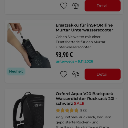
Detail
Ersatzakku für inSPORTline
Murtar Unterwasserscooter
Gehen Sie weiter mit einer
Ersatzbatterie für den Murtar
Unterwasserscooter.
93,90 €
unterwegs – 6.11.2026
Neuheit
Detail
Oxford Aqua V20 Backpack
Wasserdichter Rucksack 20l -
schwarz
SALE
5
(2)
Polyurethan-Rucksack, bequem
gepolsterte Rücken- und
Schultergurte, straffende Gurte …