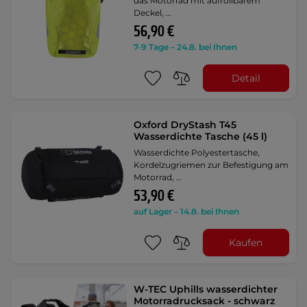
das Motorrad mit aufrollbarem
Deckel, …
56,90 €
7-9 Tage – 24.8. bei Ihnen
Detail
Oxford DryStash T45
Wasserdichte Tasche (45 l)
Wasserdichte Polyestertasche,
Kordelzugriemen zur Befestigung am
Motorrad, …
53,90 €
auf Lager – 14.8. bei Ihnen
Kaufen
W-TEC Uphills wasserdichter
Motorradrucksack - schwarz