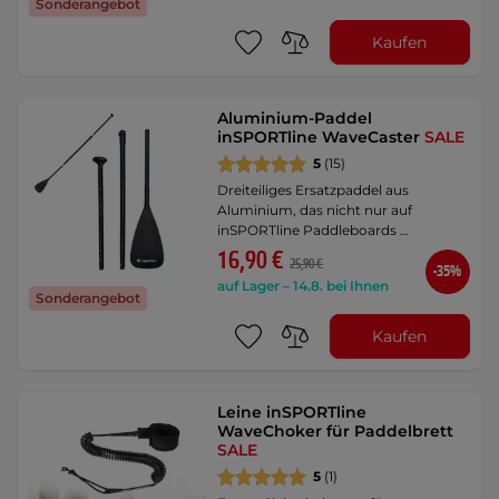
Sonderangebot
Kaufen
Aluminium-Paddel
inSPORTline WaveCaster
SALE
5
(15)
Dreiteiliges Ersatzpaddel aus
Aluminium, das nicht nur auf
inSPORTline Paddleboards …
16,90 €
25,90 €
-35%
auf Lager – 14.8. bei Ihnen
Sonderangebot
Kaufen
Leine inSPORTline
WaveChoker für Paddelbrett
SALE
5
(1)