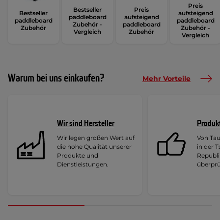
Preis
Bestseller
Preis
Bestseller
aufsteigend
paddleboard
aufsteigend
paddleboard
paddleboard
Zubehör -
paddleboard
Zubehör
Zubehör -
Vergleich
Zubehör
Vergleich
Warum bei uns einkaufen?
Mehr Vorteile
Wir sind Hersteller
Produk
Wir legen großen Wert auf
Von Ta
die hohe Qualität unserer
in der 
Produkte und
Republi
Dienstleistungen.
überprü