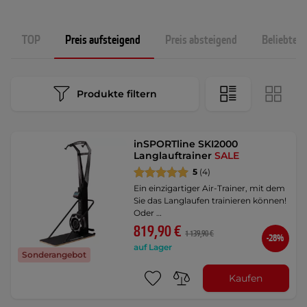
TOP
Preis aufsteigend
Preis absteigend
Beliebtest
Produkte filtern
inSPORTline SKI2000
Langlauftrainer
SALE
5
(4)
Ein einzigartiger Air-Trainer, mit dem
Sie das Langlaufen trainieren können!
Oder …
819,90 €
1 139,90 €
-28%
auf Lager
Sonderangebot
Kaufen