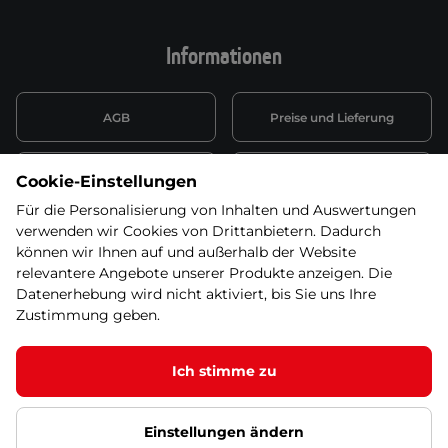
Informationen
AGB
Preise und Lieferung
Informationen nach Art. 13
Datenschutzerklärung
Cookie-Einstellungen
DSGVO
Für die Personalisierung von Inhalten und Auswertungen
verwenden wir Cookies von Drittanbietern. Dadurch
Wiederufsbelehrung mit Link
Batterieentsorgung
zum Formular
können wir Ihnen auf und außerhalb der Website
relevantere Angebote unserer Produkte anzeigen. Die
Informationen zu Elektro-
Datenerhebung wird nicht aktiviert, bis Sie uns Ihre
Widerruf erklären
und Elektonikgeräten
Zustimmung geben.
Ich stimme zu
© 2026 SEVEN SPORT s.r.o Alle Rechte vorbehalten1
Einstellungen ändern
Datenschutzgrundsätze
Google Datenschutz
Google