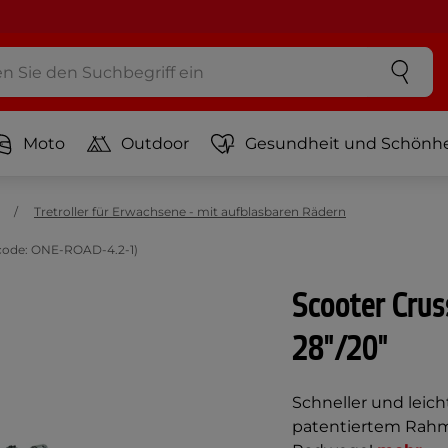
Moto
Outdoor
Gesundheit und Schönhe
Tretroller für Erwachsene - mit aufblasbaren Rädern
tcode: ONE-ROAD-4.2-1)
Scooter Cru
28"/20"
Schneller und leich
patentiertem Rahme