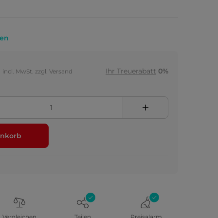
nen
Ihr Treuerabatt
0%
incl. MwSt. zzgl. Versand
nkorb
Vergleichen
Teilen
Preisalarm