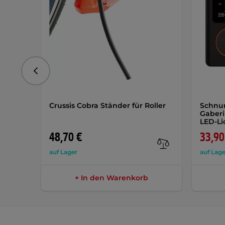
vorhergehend
Crussis Cobra Ständer für Roller
Schnu
Gaberi
LED-Li
48,70 €
33,90
auf Lager
auf Lage
+ In den Warenkorb