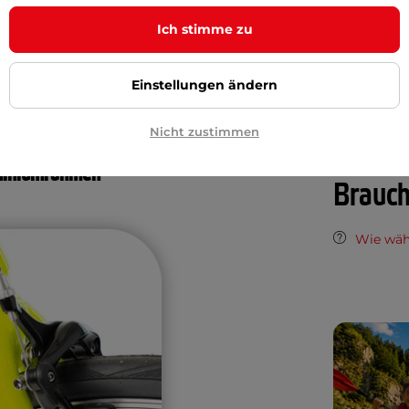
Verstellbar
in den Haaren fahren!
Ich stimme zu
Lenkers
Lenkerhöh
Einstellungen ändern
Die Höhe de
vom Boden
Nicht zustimmen
miniumrahmen
Brauch
Wie wäh