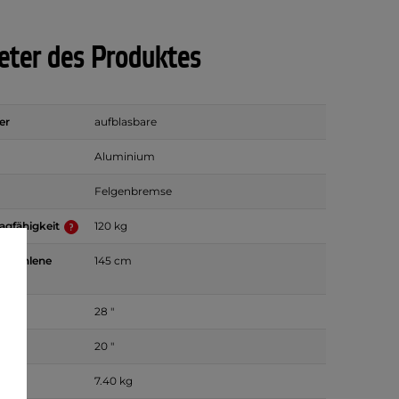
ter des Produktes
er
aufblasbare
Aluminium
Felgenbremse
agfähigkeit
120 kg
mpfohlene
145 cm
röße
28 "
röße
20 "
7.40 kg