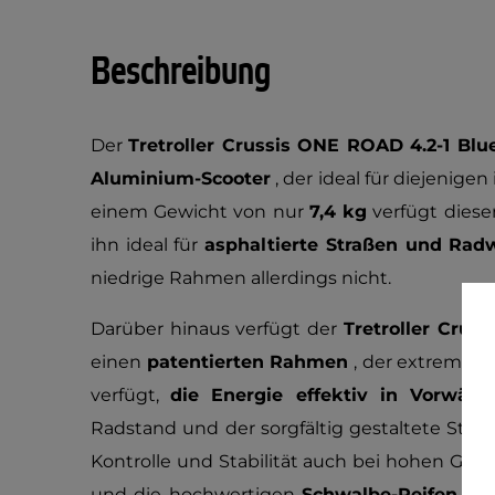
Beschreibung
Der
Tretroller Crussis ONE ROAD 4.2-1 Blu
Aluminium-Scooter
, der ideal für diejenigen 
einem Gewicht von nur
7,4 kg
verfügt diese
ihn ideal für
asphaltierte Straßen und Rad
niedrige Rahmen allerdings nicht.
Darüber hinaus verfügt der
Tretroller Crus
einen
patentierten Rahmen
, der extrem fest
verfügt,
die Energie effektiv in Vorwä
Radstand und der sorgfältig gestaltete Steu
Kontrolle und Stabilität auch bei hohen Ges
und die hochwertigen
Schwalbe-Reifen
sor