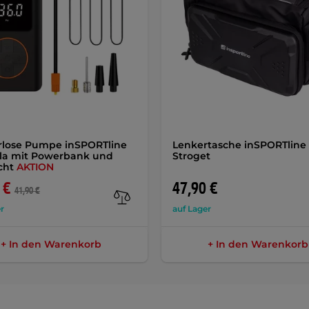
rlose Pumpe inSPORTline
Lenkertasche inSPORTline
la mit Powerbank und
Stroget
cht
AKTION
 €
47,90 €
41,90 €
r
auf Lager
+ In den Warenkorb
+ In den Warenkorb