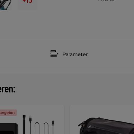
+13
Parameter
eren:
angebot