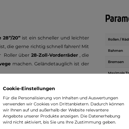
Parame
e 28”/20”
ist ein schneller und leichter
Rollen / Räd
ist, die gerne richtig schnell fahren! Mit
Rahmen
r Roller über
28-Zoll-Vorderräder
, die
Bremsen
wege
machen. Geländetauglich ist der
Maximale Tr
Minimale e
sis ONE ROAD 4.2-1 Blue 28"/20"
über
Cookie-Einstellungen
Fahrerhöhe
 ist und über speziell profilierte Rohre
Für die Personalisierung von Inhalten und Auswertungen
Vornerradg
rtsbewegung umwandeln
. Der kurze
verwenden wir Cookies von Drittanbietern. Dadurch können
wir Ihnen auf und außerhalb der Website relevantere
errohrwinkel sorgen für hervorragende
Hinterradg
Angebote unserer Produkte anzeigen. Die Datenerhebung
chwindigkeiten. Die
Tektro V-Bremsen
wird nicht aktiviert, bis Sie uns Ihre Zustimmung geben.
Gewicht
gen für Sicherheit während der Fahrt.