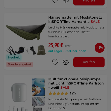
Kaufen
Hängematte mit Moskitonetz
inSPORTline Hamantia
SALE
Leichte Hängematte mit Moskitonetz
für bis zu 2 Personen. Bietet
komfortable …
25,90 €
30,90 €
-16%
auf Lager – 12.8. bei Ihnen
Neuheit
Kaufen
Sonderangebot
Multifunktionale Minipumpe
mit Licht inSPORTline Karlston
- weiß
SALE
5
(2)
Kompakte Minipumpe mit Aufblas-
und Absaugfunktion, integriertem
Licht und 5 …