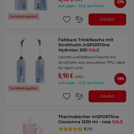
8,90 €
-22%
auf Lager – 12.8. bei Ihnen
Sonderangebot
Kaufen
Faltbare Trinkflasche mit
Strohhalm inSPORTline
Hydroian 500
SALE
Leichte und faltbare Flasche mit
Strohhalm aus recyceltem TPU, ideal
für Sport und …
8,90 €
10,90 €
-18%
auf Lager – 12.8. bei Ihnen
Sonderangebot
Kaufen
Thermobecher inSPORTline
Cocoanna 1200 ml - rosa
SALE
5
(16)