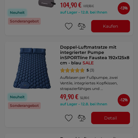
104,90 €
119,90 €
-13%
auf Lager – 12.8. bei Ihnen
Neuheit
Sonderangebot
Kaufen
Doppel-Luftmatratze mit
integrierter Pumpe
inSPORTline Faustea 192x125x8
cm - blau
SALE
5
(3)
Aufblasen per Fußpumpe, zwei
Ventile, integriertes Kopfkissen,
strapazierfähiges und …
49,90 €
Neuheit
56,90 €
-12%
auf Lager – 12.8. bei Ihnen
Sonderangebot
Detail