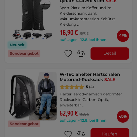
Lynam 44x29x15 cm
SALE
Spart Platz im Koffer und im
Kleiderschrank dank
Vakuumkompression. Schützt
Kleidung …
16,90 €
20,90 €
-19%
auf Lager – 12.8. bei Ihnen
Neuheit
Detail
Sonderangebot
W-TEC Shelter Hartschalen
Motorrad-Rucksack
SALE
5
(4)
Harter, aerodynamisch geformter
Rucksack in Carbon-Optik,
erweiterbar …
62,90 €
96,30 €
-35%
auf Lager – 12.8. bei Ihnen
Sonderangebot
Kaufen