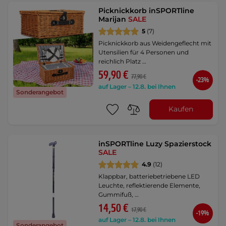
Picknickkorb inSPORTline
Marijan
SALE
5
(7)
Picknickkorb aus Weidengeflecht mit
Utensilien für 4 Personen und
reichlich Platz …
59,90 €
77,90 €
-23%
auf Lager – 12.8. bei Ihnen
Sonderangebot
Kaufen
inSPORTline Luzy Spazierstock
SALE
4.9
(12)
Klappbar, batteriebetriebene LED
Leuchte, reflektierende Elemente,
Gummifuß, …
14,50 €
17,90 €
-19%
auf Lager – 12.8. bei Ihnen
Sonderangebot