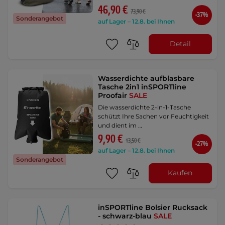
46,90 €
73,90 €
-37%
Sonderangebot
auf Lager – 12.8. bei Ihnen
Detail
Wasserdichte aufblasbare
Tasche 2in1 inSPORTline
Proofair
SALE
Die wasserdichte 2-in-1-Tasche
schützt Ihre Sachen vor Feuchtigkeit
und dient im …
9,90 €
13,50 €
-27%
auf Lager – 12.8. bei Ihnen
Sonderangebot
Kaufen
inSPORTline Bolsier Rucksack
- schwarz-blau
SALE