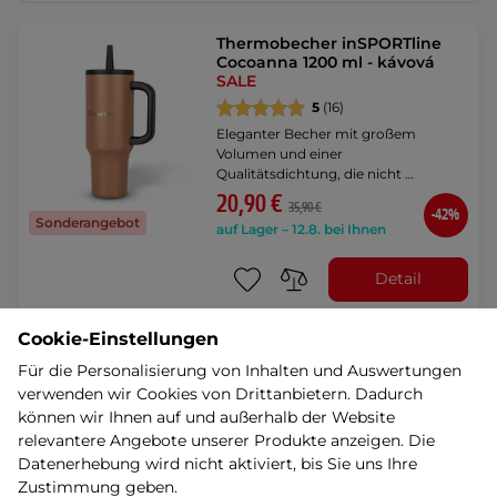
Thermobecher inSPORTline
Cocoanna 1200 ml - kávová
SALE
5
(16)
Eleganter Becher mit großem
Volumen und einer
Qualitätsdichtung, die nicht …
20,90 €
35,90 €
-42%
Sonderangebot
auf Lager – 12.8. bei Ihnen
Detail
Cookie-Einstellungen
Thermobecher inSPORTline
Für die Personalisierung von Inhalten und Auswertungen
Natticino 470 ml - blau
SALE
verwenden wir Cookies von Drittanbietern. Dadurch
5
(5)
können wir Ihnen auf und außerhalb der Website
Becher mit oder ohne Strohhalm,
relevantere Angebote unserer Produkte anzeigen. Die
BPA-frei. Mit einem schmalen Boden,
Datenerhebung wird nicht aktiviert, bis Sie uns Ihre
der in …
Zustimmung geben.