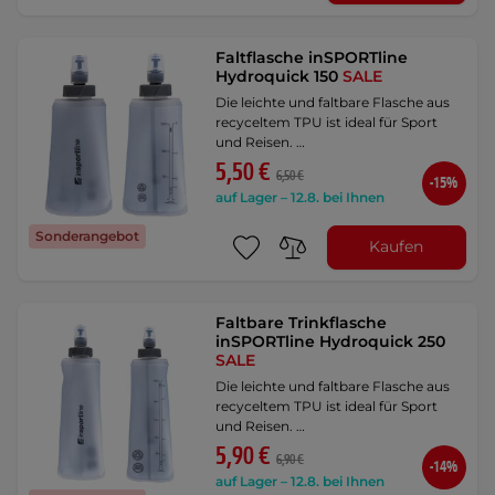
Faltflasche inSPORTline
Hydroquick 150
SALE
Die leichte und faltbare Flasche aus
recyceltem TPU ist ideal für Sport
und Reisen. …
5,50 €
6,50 €
-15%
auf Lager – 12.8. bei Ihnen
Sonderangebot
Kaufen
Faltbare Trinkflasche
inSPORTline Hydroquick 250
SALE
Die leichte und faltbare Flasche aus
recyceltem TPU ist ideal für Sport
und Reisen. …
5,90 €
6,90 €
-14%
auf Lager – 12.8. bei Ihnen