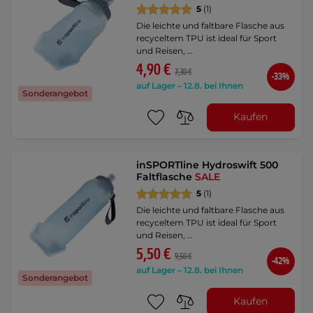
5
(1)
Die leichte und faltbare Flasche aus
recyceltem TPU ist ideal für Sport
und Reisen, …
4,90 €
7,30 €
-33%
auf Lager – 12.8. bei Ihnen
Sonderangebot
Kaufen
inSPORTline Hydroswift 500
Faltflasche
SALE
5
(1)
Die leichte und faltbare Flasche aus
recyceltem TPU ist ideal für Sport
und Reisen, …
5,50 €
9,50 €
-42%
auf Lager – 12.8. bei Ihnen
Sonderangebot
Kaufen