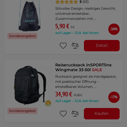
5
(63)
Stilvolles Design, niedriges Gewicht,
universal einsetzbar,
Zusammenziehen mit …
5,90 €
9 €
-34%
auf Lager – 12.8. bei Ihnen
Sonderangebot
Detail
Reiserucksack inSPORTline
Wingmate 33-50l
SALE
Rucksack geeignet als Handgepäck,
mit praktischer Öffnung -
einstellbares Volumen, …
34,90 €
41,90 €
-17%
auf Lager – 12.8. bei Ihnen
Sonderangebot
Kaufen