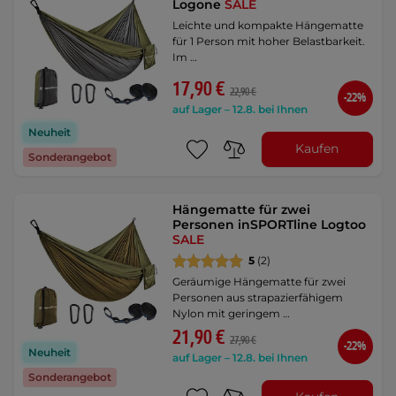
Logone
SALE
Leichte und kompakte Hängematte
für 1 Person mit hoher Belastbarkeit.
Im …
17,90 €
22,90 €
-22%
auf Lager – 12.8. bei Ihnen
Neuheit
Kaufen
Sonderangebot
Hängematte für zwei
Personen inSPORTline Logtoo
SALE
5
(2)
Geräumige Hängematte für zwei
Personen aus strapazierfähigem
Nylon mit geringem …
21,90 €
27,90 €
-22%
Neuheit
auf Lager – 12.8. bei Ihnen
Sonderangebot