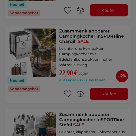
Neuheit
Kaufen
Sonderangebot
Zusammenklappbarer
Campingkocher inSPORTline
Charqill
SALE
Leichter und kompakter
Campingkocher mit
Edelstahlkonstruktion, hoher
Wärmeleistung …
22,90 €
25,90 €
-12%
auf Lager – 12.8. bei Ihnen
Neuheit
Sonderangebot
Kaufen
Zusammenklappbarer
Campingkocher inSPORTline
Stefol
SALE
Leichter, klappbarer Holzkocher aus