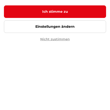
17,90 €
25,90 €
-31%
auf Lager – 12.8. bei Ihnen
Sonderangebot
Ich stimme zu
Detail
Einstellungen ändern
Thermobecher inSPORTline
Natticino 470 ml - kávová
SALE
Nicht zustimmen
5
(5)
Becher mit oder ohne Strohhalm,
BPA-frei. Mit einem schmalen Boden,
der in …
17,90 €
25,90 €
-31%
auf Lager – 12.8. bei Ihnen
Sonderangebot
Detail
inSPORTline Yoga Isomatte
173x60x0,5 cm - blau
SALE
5
(61)