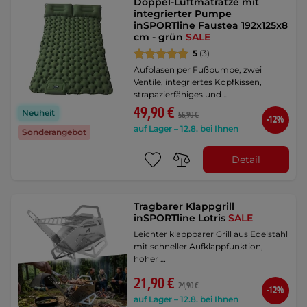
Doppel-Luftmatratze mit
integrierter Pumpe
inSPORTline Faustea 192x125x8
cm - grün
SALE
5
(3)
Aufblasen per Fußpumpe, zwei
Ventile, integriertes Kopfkissen,
strapazierfähiges und …
49,90 €
Neuheit
56,90 €
-12%
auf Lager – 12.8. bei Ihnen
Sonderangebot
Detail
Tragbarer Klappgrill
inSPORTline Lotris
SALE
Leichter klappbarer Grill aus Edelstahl
mit schneller Aufklappfunktion,
hoher …
21,90 €
24,90 €
-12%
auf Lager – 12.8. bei Ihnen