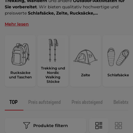
Trekking, Wandern
und andere
Outdoor-Aktivitäten für
Sie vorbereitet
. Wir bieten qualitativ hochwertige und
preiswerte
Schlafsäcke, Zelte, Rucksäcke,...
Mehr lesen
Trekking und
Rucksäcke
Nordic
Zelte
Schlafsäcke
und Taschen
Walking
Stöcke
TOP
Preis aufsteigend
Preis absteigend
Beliebtest
Produkte filtern