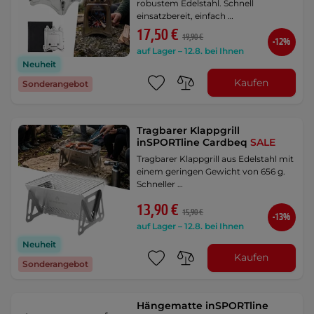
robustem Edelstahl. Schnell
einsatzbereit, einfach …
17,50 €
19,90 €
-12%
auf Lager – 12.8. bei Ihnen
Neuheit
Kaufen
Sonderangebot
Tragbarer Klappgrill
inSPORTline Cardbeq
SALE
Tragbarer Klappgrill aus Edelstahl mit
einem geringen Gewicht von 656 g.
Schneller …
13,90 €
15,90 €
-13%
auf Lager – 12.8. bei Ihnen
Neuheit
Kaufen
Sonderangebot
Hängematte inSPORTline