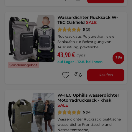
Wasserdichter Rucksack W-
TEC Oakfield
SALE
5
(3)
Rucksack aus Polyurethan, viele
Schlaufen zur Befestigung von
Ausrüstung, praktische …
43,90 €
63,90 €
-31%
auf Lager – 12.8. bei Ihnen
Sonderangebot
Kaufen
W-TEC Uphills wasserdichter
Motorradrucksack - khaki
SALE
5
(14)
Wasserdichter Rucksack, praktische
wasserdichte Fronttasche und
Netzseitentasche, …