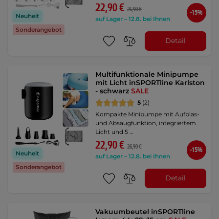
22,90 €
26,90 €
-15%
Neuheit
auf Lager – 12.8. bei Ihnen
Sonderangebot
Detail
Multifunktionale Minipumpe
mit Licht inSPORTline Karlston
- schwarz
SALE
5
(2)
Kompakte Minipumpe mit Aufblas-
und Absaugfunktion, integriertem
Licht und 5 …
22,90 €
26,90 €
-15%
Neuheit
auf Lager – 12.8. bei Ihnen
Sonderangebot
Detail
Vakuumbeutel inSPORTline