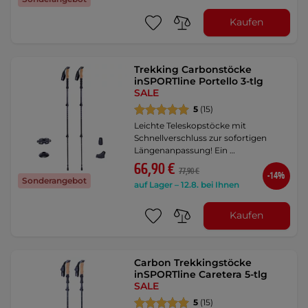
Kaufen
Trekking Carbonstöcke
inSPORTline Portello 3-tlg
SALE
5
(15)
Leichte Teleskopstöcke mit
Schnellverschluss zur sofortigen
Längenanpassung! Ein …
66,90 €
77,90 €
-14%
Sonderangebot
auf Lager – 12.8. bei Ihnen
Kaufen
Carbon Trekkingstöcke
inSPORTline Caretera 5-tlg
SALE
5
(15)