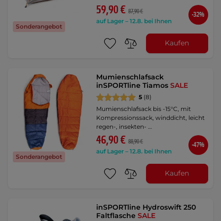
59,90 €
87,90 €
-32%
auf Lager – 12.8. bei Ihnen
Sonderangebot
Kaufen
Mumienschlafsack
inSPORTline Tiamos
SALE
5
(8)
Mumienschlafsack bis -15°C, mit
Kompressionssack, winddicht, leicht
regen-, insekten- …
46,90 €
88,90 €
-47%
auf Lager – 12.8. bei Ihnen
Sonderangebot
Kaufen
inSPORTline Hydroswift 250
Faltflasche
SALE