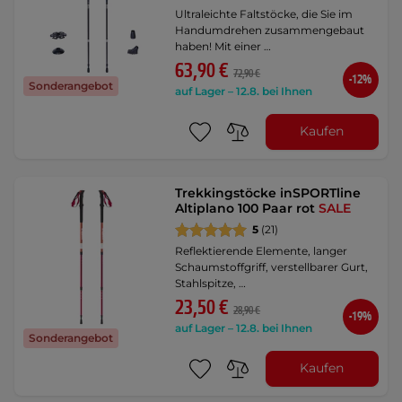
Ultraleichte Faltstöcke, die Sie im
Handumdrehen zusammengebaut
haben! Mit einer …
63,90 €
72,90 €
-12%
Sonderangebot
auf Lager – 12.8. bei Ihnen
Kaufen
Trekkingstöcke inSPORTline
Altiplano 100 Paar rot
SALE
5
(21)
Reflektierende Elemente, langer
Schaumstoffgriff, verstellbarer Gurt,
Stahlspitze, …
23,50 €
28,90 €
-19%
auf Lager – 12.8. bei Ihnen
Sonderangebot
Kaufen