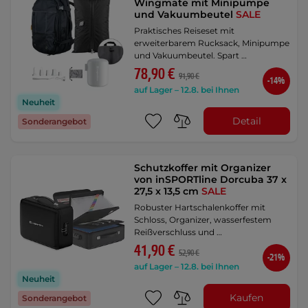
Wingmate mit Minipumpe
und Vakuumbeutel
SALE
Praktisches Reiseset mit
erweiterbarem Rucksack, Minipumpe
und Vakuumbeutel. Spart …
78,90 €
91,90 €
-14%
auf Lager – 12.8. bei Ihnen
Neuheit
Detail
Sonderangebot
Schutzkoffer mit Organizer
von inSPORTline Dorcuba 37 x
27,5 x 13,5 cm
SALE
Robuster Hartschalenkoffer mit
Schloss, Organizer, wasserfestem
Reißverschluss und …
41,90 €
52,90 €
-21%
auf Lager – 12.8. bei Ihnen
Neuheit
Kaufen
Sonderangebot