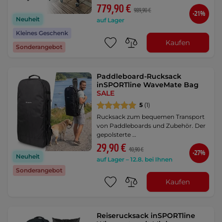
779,90 €
989,90 €
-21%
Neuheit
auf Lager
Kleines Geschenk
Kaufen
Sonderangebot
Paddleboard-Rucksack
inSPORTline WaveMate Bag
SALE
5
(1)
Rucksack zum bequemen Transport
von Paddleboards und Zubehör. Der
gepolsterte …
29,90 €
40,90 €
-27%
Neuheit
auf Lager – 12.8. bei Ihnen
Sonderangebot
Kaufen
Reiserucksack inSPORTline