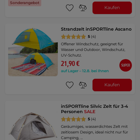
Sonderangebot
Kaufen
Strandzelt inSPORTline Ascano
5
(4)
Offener Windschutz, geeignet für
Wasser und Outdoor, Windschutz,
UV-Schutz.
21,90 €
SUPER
auf Lager – 12.8. bei Ihnen
Kaufen
inSPORTline Silvic Zelt für 3-4
Personen
SALE
5
(4)
Geräumiges, wasserdichtes Zelt mit
zeitlosem Design, ideal nicht nur für
Camping, …