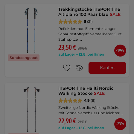
Trekkingstöcke inSPORTline
Altiplano 100 Paar blau
SALE
5
(21)
Reflektierende Elemente, langer
Schaumstoffgriff, verstellbarer Gurt,
Stahlspitze, …
23,50 €
28,90 €
-19%
auf Lager – 12.8. bei Ihnen
Sonderangebot
Kaufen
inSPORTline Hallti Nordic
Walking Stöcke
SALE
4.9
(8)
Zweiteilige Nordic Walking Stöcke
mit Schnellverschluss und leichter …
22,90 €
29,90 €
-23%
auf Lager – 12.8. bei Ihnen