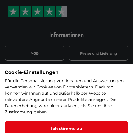
Informationen
AGB
Preise und Lieferung
Informationen nach Art. 13
Datenschutzerklärung
Cookie-Einstellungen
DSGVO
Für die Personalisierung von Inhalten und Auswertungen
verwenden wir Cookies von Drittanbietern. Dadurch
Wiederufsbelehrung mit Link
Batterieentsorgung
zum Formular
können wir Ihnen auf und außerhalb der Website
relevantere Angebote unserer Produkte anzeigen. Die
Informationen zu Elektro-
Datenerhebung wird nicht aktiviert, bis Sie uns Ihre
Widerruf erklären
und Elektonikgeräten
Zustimmung geben.
Ich stimme zu