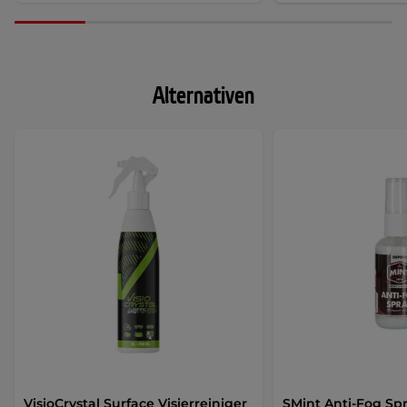
Alternativen
VisioCrystal Surface Visierreiniger
SMint Anti-Fog Spr