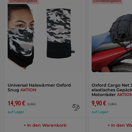
Sonderangebot
Sonderangebot
Universal Halswärmer Oxford
Oxford Cargo Net
Snug
AKTION
elastisches Gepäck
Motorräder
AKTIO
14,90 €
9,90 €
15,40 €
11,90 €
auf Lager
auf Lager
+ In den Warenkorb
+ In den W