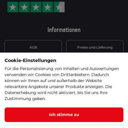
Informationen
AGB
Preise und Lieferung
Cookie-Einstellungen
Informationen nach Art. 13
Datenschutzerklärung
DSGVO
Für die Personalisierung von Inhalten und Auswertungen
verwenden wir Cookies von Drittanbietern. Dadurch
Wiederufsbelehrung mit Link
können wir Ihnen auf und außerhalb der Website
Batterieentsorgung
zum Formular
relevantere Angebote unserer Produkte anzeigen. Die
Datenerhebung wird nicht aktiviert, bis Sie uns Ihre
Informationen zu Elektro-
Zustimmung geben.
Widerruf erklären
und Elektonikgeräten
Ich stimme zu