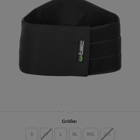
Größe:
S
M
L
XL
XXL
3XL