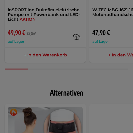
inSPORTline Dukefira elektrische
W-TEC MBG-1621-1
Pumpe mit Powerbank und LED-
Motorradhandsch
Licht
AKTION
49,90 €
47,90 €
61,90 €
auf Lager
auf Lager
+ In den Warenkorb
+ In den W
Alternativen