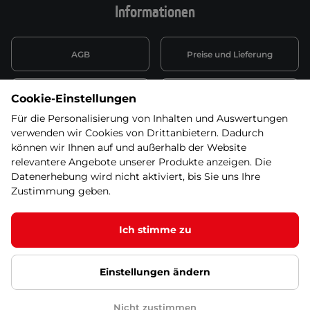
Informationen
AGB
Preise und Lieferung
Informationen nach Art. 13
Datenschutzerklärung
Cookie-Einstellungen
DSGVO
Für die Personalisierung von Inhalten und Auswertungen
verwenden wir Cookies von Drittanbietern. Dadurch
Wiederufsbelehrung mit Link
Batterieentsorgung
zum Formular
können wir Ihnen auf und außerhalb der Website
relevantere Angebote unserer Produkte anzeigen. Die
Informationen zu Elektro-
Datenerhebung wird nicht aktiviert, bis Sie uns Ihre
Widerruf erklären
und Elektonikgeräten
Zustimmung geben.
Ich stimme zu
© 2026 SEVEN SPORT s.r.o Alle Rechte vorbehalten1
Einstellungen ändern
Datenschutzgrundsätze
Google Datenschutz
Google
Partnerseiten
Cookie-Einstellungen
Nicht zustimmen