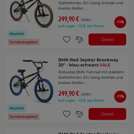
Stahlrahmen, Ein-Gang-Antrieb und
breiten Reifen …
249,90 €
279,90 €
-11%
auf Lager – 13.8. bei Ihnen
Neuheit
Detail
Sonderangebot
BMX-Rad Joystar Brockway
20" - blau-schwarz
SALE
Robustes BMX-Fahrrad mit stabilem
Stahlrahmen, Ein-Gang-Antrieb und
breiten Reifen …
249,90 €
279,90 €
-11%
auf Lager – 13.8. bei Ihnen
Neuheit
Detail
Sonderangebot