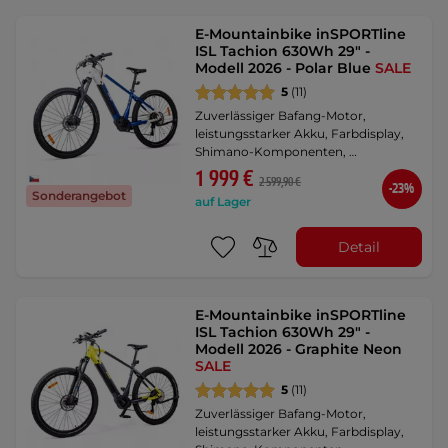
E-Mountainbike inSPORTline
ISL Tachion 630Wh 29" -
Modell 2026 - Polar Blue
SALE
5
(11)
Zuverlässiger Bafang-Motor,
leistungsstarker Akku, Farbdisplay,
Shimano-Komponenten, …
1 999 €
2 599,90 €
-23%
Sonderangebot
auf Lager
Detail
E-Mountainbike inSPORTline
ISL Tachion 630Wh 29" -
Modell 2026 - Graphite Neon
SALE
5
(11)
Zuverlässiger Bafang-Motor,
leistungsstarker Akku, Farbdisplay,