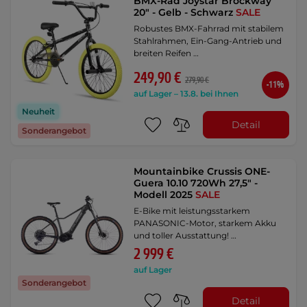
BMX-Rad Joystar Brockway
20" - Gelb - Schwarz
SALE
Robustes BMX-Fahrrad mit stabilem
Stahlrahmen, Ein-Gang-Antrieb und
breiten Reifen …
249,90 €
279,90 €
-11%
auf Lager – 13.8. bei Ihnen
Neuheit
Detail
Sonderangebot
Mountainbike Crussis ONE-
Guera 10.10 720Wh 27,5" -
Modell 2025
SALE
E-Bike mit leistungsstarkem
PANASONIC-Motor, starkem Akku
und toller Ausstattung! …
2 999 €
auf Lager
Sonderangebot
Detail