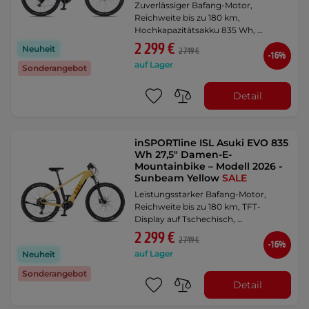
Zuverlässiger Bafang-Motor,
Reichweite bis zu 180 km,
Hochkapazitätsakku 835 Wh, …
2 299 €
Neuheit
2 749 €
-16%
auf Lager
Sonderangebot
Detail
inSPORTline ISL Asuki EVO 835
Wh 27,5" Damen-E-
Mountainbike – Modell 2026 -
Sunbeam Yellow
SALE
Leistungsstarker Bafang-Motor,
Reichweite bis zu 180 km, TFT-
Display auf Tschechisch, …
2 299 €
2 749 €
-16%
auf Lager
Neuheit
Sonderangebot
Detail