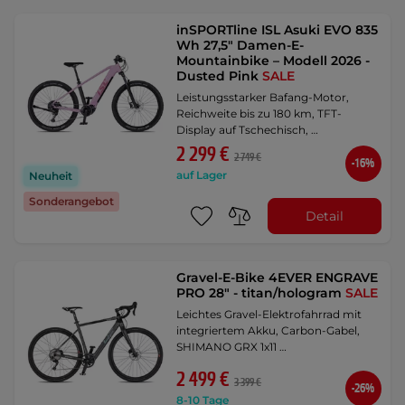
inSPORTline ISL Asuki EVO 835
Wh 27,5" Damen-E-
Mountainbike – Modell 2026 -
Dusted Pink
SALE
Leistungsstarker Bafang-Motor,
Reichweite bis zu 180 km, TFT-
Display auf Tschechisch, …
2 299 €
2 749 €
-16%
auf Lager
Neuheit
Sonderangebot
Detail
Gravel-E-Bike 4EVER ENGRAVE
PRO 28" - titan/hologram
SALE
Leichtes Gravel-Elektrofahrrad mit
integriertem Akku, Carbon-Gabel,
SHIMANO GRX 1x11 …
2 499 €
3 399 €
-26%
8-10 Tage