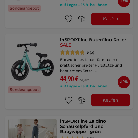
-18%
auf Lager – 13.8. bei Ihnen
Sonderangebot
Kaufen
inSPORTline Buterflino-Roller
SALE
5
(5)
Entworfenes Kinderfahrrad mit
praktischer breiter Fußstütze und
bequemem Sattel. …
44,90 €
51,90 €
-13%
auf Lager – 13.8. bei Ihnen
Sonderangebot
Kaufen
inSPORTline Zaldino
Schaukelpferd und
Babywippe - grün