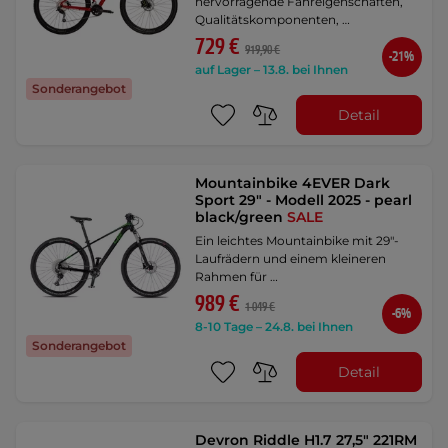
hervorragende Fahreigenschaften,
Qualitätskomponenten, …
729 €
919,90 €
-21%
auf Lager – 13.8. bei Ihnen
Sonderangebot
Detail
Mountainbike 4EVER Dark
Sport 29" - Modell 2025 - pearl
black/green
SALE
Ein leichtes Mountainbike mit 29"-
Laufrädern und einem kleineren
Rahmen für …
989 €
1 049 €
-6%
8-10 Tage – 24.8. bei Ihnen
Sonderangebot
Detail
Devron Riddle H1.7 27,5" 221RM