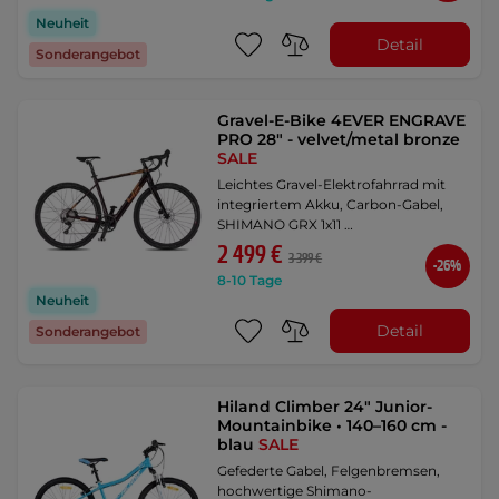
Neuheit
Detail
Sonderangebot
Gravel-E-Bike 4EVER ENGRAVE
PRO 28" - velvet/metal bronze
SALE
Leichtes Gravel-Elektrofahrrad mit
integriertem Akku, Carbon-Gabel,
SHIMANO GRX 1x11 …
2 499 €
3 399 €
-26%
8-10 Tage
Neuheit
Detail
Sonderangebot
Hiland Climber 24" Junior-
Mountainbike • 140–160 cm -
blau
SALE
Gefederte Gabel, Felgenbremsen,
hochwertige Shimano-