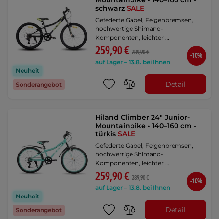
Mountainbike • 140–160 cm -
schwarz
SALE
Gefederte Gabel, Felgenbremsen,
hochwertige Shimano-
Komponenten, leichter …
259,90 €
289,90 €
-10%
auf Lager – 13.8. bei Ihnen
Neuheit
Detail
Sonderangebot
Hiland Climber 24" Junior-
Mountainbike • 140–160 cm -
türkis
SALE
Gefederte Gabel, Felgenbremsen,
hochwertige Shimano-
Komponenten, leichter …
259,90 €
289,90 €
-10%
auf Lager – 13.8. bei Ihnen
Neuheit
Detail
Sonderangebot