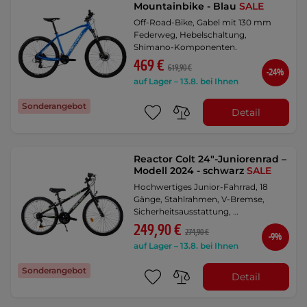
Mountainbike - Blau
SALE
Off-Road-Bike, Gabel mit 130 mm
Federweg, Hebelschaltung,
Shimano-Komponenten.
469 €
619,90 €
-24%
auf Lager – 13.8. bei Ihnen
Sonderangebot
Detail
Reactor Colt 24"-Juniorenrad –
Modell 2024 - schwarz
SALE
Hochwertiges Junior-Fahrrad, 18
Gänge, Stahlrahmen, V-Bremse,
Sicherheitsausstattung, …
249,90 €
274,90 €
-9%
auf Lager – 13.8. bei Ihnen
Sonderangebot
Detail