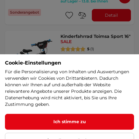
auf Lager – 13.8. bei Ihnen
Sonderangebot
Detail
Kinderfahrrad Toimsa Sport 16"
SALE
5
(1)
Hübsches Renndesign, 16"
aufblasbare Räder, Balance-Räder,
Cookie-Einstellungen
Flasche mit Halter, …
Für die Personalisierung von Inhalten und Auswertungen
149,90 €
159,90 €
verwenden wir Cookies von Drittanbietern. Dadurch
-6%
auf Lager – 13.8. bei Ihnen
können wir Ihnen auf und außerhalb der Website
Sonderangebot
relevantere Angebote unserer Produkte anzeigen. Die
Kaufen
Datenerhebung wird nicht aktiviert, bis Sie uns Ihre
Zustimmung geben.
Kinderfahrrad Kross Mini 3.0
Ich stimme zu
16" - Modell 2025 -
bílá/seledynová/korálová/lesk
SALE