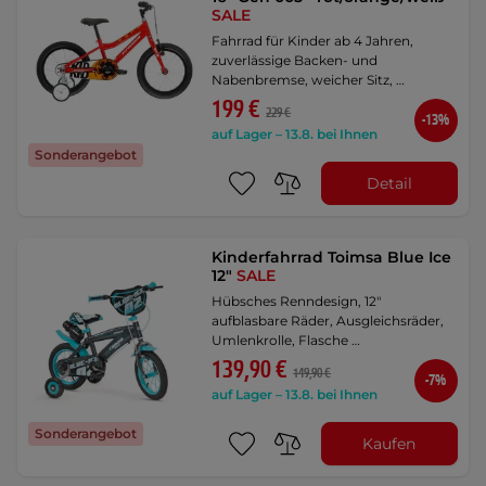
SALE
Fahrrad für Kinder ab 4 Jahren,
zuverlässige Backen- und
Nabenbremse, weicher Sitz, …
199 €
229 €
-13%
auf Lager – 13.8. bei Ihnen
Sonderangebot
Detail
Kinderfahrrad Toimsa Blue Ice
12"
SALE
Hübsches Renndesign, 12"
aufblasbare Räder, Ausgleichsräder,
Umlenkrolle, Flasche …
139,90 €
149,90 €
-7%
auf Lager – 13.8. bei Ihnen
Sonderangebot
Kaufen