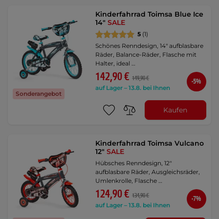
Kinderfahrrad Toimsa Blue Ice
14"
SALE
5
(1)
Schönes Renndesign, 14" aufblasbare
Räder, Balance-Räder, Flasche mit
Halter, ideal …
142,90 €
149,90 €
-5%
auf Lager – 13.8. bei Ihnen
Sonderangebot
Kaufen
Kinderfahrrad Toimsa Vulcano
12"
SALE
Hübsches Renndesign, 12"
aufblasbare Räder, Ausgleichsräder,
Umlenkrolle, Flasche …
124,90 €
134,90 €
-7%
auf Lager – 13.8. bei Ihnen