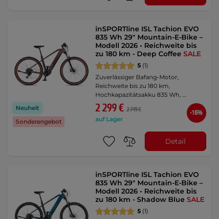
inSPORTline ISL Tachion EVO
835 Wh 29" Mountain-E-Bike –
Modell 2026 • Reichweite bis
zu 180 km - Deep Coffee
SALE
5
(1)
Zuverlässiger Bafang-Motor,
Reichweite bis zu 180 km,
Hochkapazitätsakku 835 Wh, …
2 299 €
Neuheit
2 749 €
-16%
auf Lager
Sonderangebot
Detail
inSPORTline ISL Tachion EVO
835 Wh 29" Mountain-E-Bike –
Modell 2026 • Reichweite bis
zu 180 km - Shadow Blue
SALE
5
(1)