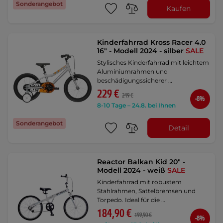
Sonderangebot
Kaufen
Kinderfahrrad Kross Racer 4.0
16" - Modell 2024 - silber
SALE
Stylisches Kinderfahrrad mit leichtem
Aluminiumrahmen und
beschädigungssicherer …
229 €
249 €
-8%
8-10 Tage – 24.8. bei Ihnen
Sonderangebot
Detail
Reactor Balkan Kid 20" -
Modell 2024 - weiß
SALE
Kinderfahrrad mit robustem
Stahlrahmen, Sattelbremsen und
Torpedo. Ideal für die …
184,90 €
199,90 €
-8%