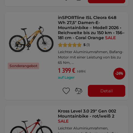
inSPORTline ISL Cleora 648
Wh 27,5" Damen-E-
Mountainbike – Modell 2026 •
Reichweite bis zu 150 km • 156–
181 cm - Coral Orange
SALE
5
(1)
Leichter Aluminiumrahmen, Bafang-
Motor mit einer Leistung von bis zu
65 Nm, …
Sonderangebot
1 399 €
1 849 €
-24%
auf Lager
Detail
Kross Level 3.0 29" Gen 002
Mountainbike - rot/weiß 2
SALE
Leichter Aluminiumrahmen,