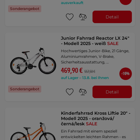
ausverkauft
Sonderangebot
Detail
Junior Fahrrad Reactor LX 24"
- Modell 2025 - weiß
SALE
Hochwertiges Junior-Bike, 21 Gänge,
Aluminiumrahmen, V-Brake,
Sicherheitsausstattung, …
469,90 €
557,50 €
-16%
auf Lager – 13.8. bei Ihnen
Sonderangebot
Detail
Kinderfahrrad Kross Liftie 20" -
Modell 2025 - oranžová/
černá/lesk
SALE
Ein Fahrrad mit einem speziell
entwickelten leichten Rahmen - es