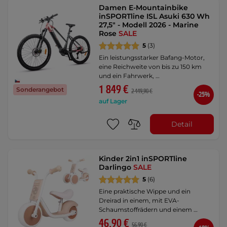
Damen E-Mountainbike
inSPORTline ISL Asuki 630 Wh
27,5" - Modell 2026 - Marine
Rose
SALE
5
(3)
Ein leistungsstarker Bafang-Motor,
eine Reichweite von bis zu 150 km
und ein Fahrwerk, …
1 849 €
Sonderangebot
2 449,90 €
-25%
auf Lager
Detail
Kinder 2in1 inSPORTline
Darlingo
SALE
5
(6)
Eine praktische Wippe und ein
Dreirad in einem, mit EVA-
Schaumstoffrädern und einem …
46,90 €
56,90 €