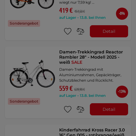
wiegt nur 7,59 kg! …
419 €
454,50 €
-8%
auf Lager – 13.8. bei Ihnen
Sonderangebot
Detail
Damen-Trekkingrad Reactor
Rambler 28" - Modell 2025 -
weiß
SALE
Damen-Trekkingrad mit
Aluminiumrahmen, Gepäckträger,
Schutzblechen und Rücklicht.
559 €
639,90 €
-13%
auf Lager – 13.8. bei Ihnen
Sonderangebot
Detail
Kinderfahrrad Kross Racer 3.0
16" Gen 005 - rot/orange/weiß