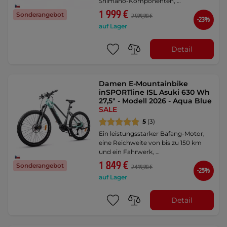
Shimano-Komponenten, …
1 999 €
Sonderangebot
2 599,90 €
-23%
auf Lager
Detail
Damen E-Mountainbike
inSPORTline ISL Asuki 630 Wh
27,5" - Modell 2026 - Aqua Blue
SALE
5
(3)
Ein leistungsstarker Bafang-Motor,
eine Reichweite von bis zu 150 km
und ein Fahrwerk, …
1 849 €
Sonderangebot
2 449,90 €
-25%
auf Lager
Detail