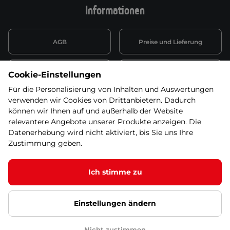
Informationen
AGB
Preise und Lieferung
Informationen nach Art. 13
Datenschutzerklärung
Cookie-Einstellungen
DSGVO
Für die Personalisierung von Inhalten und Auswertungen
verwenden wir Cookies von Drittanbietern. Dadurch
Wiederufsbelehrung mit Link
Batterieentsorgung
zum Formular
können wir Ihnen auf und außerhalb der Website
relevantere Angebote unserer Produkte anzeigen. Die
Informationen zu Elektro-
Datenerhebung wird nicht aktiviert, bis Sie uns Ihre
Widerruf erklären
und Elektonikgeräten
Zustimmung geben.
Ich stimme zu
© 2026 SEVEN SPORT s.r.o Alle Rechte vorbehalten1
Einstellungen ändern
Datenschutzgrundsätze
Google Datenschutz
Google
Partnerseiten
Cookie-Einstellungen
Nicht zustimmen