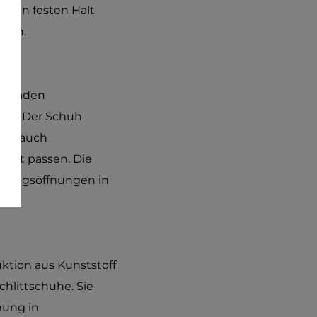
einen festen Halt
nnen.
en Waden
der. Der Schuh
t es auch
rfekt passen. Die
üftungsöffnungen in
uktion aus Kunststoff
chlittschuhe. Sie
mung in