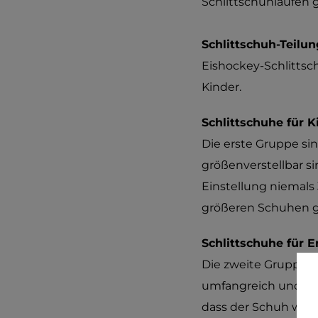
Schlittschuhlaufen g
Schlittschuh-Teilun
Eishockey-Schlittsc
Kinder.
Schlittschuhe für K
Die erste Gruppe sin
größenverstellbar si
Einstellung niemals
größeren Schuhen g
Schlittschuhe für 
Die zweite Gruppe s
umfangreich und jede
dass der Schuh wede