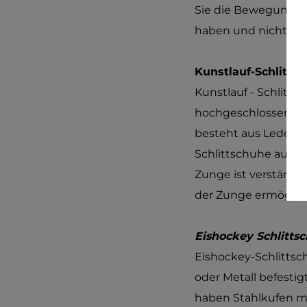
Sie die Bewegungen. 
haben und nicht zu
Kunstlauf-Schlitts
Kunstlauf - Schlitt
hochgeschlossenen S
besteht aus Leder, d
Schlittschuhe aus Ku
Zunge ist verstärkt
der Zunge ermögliche
Eishockey Schlitts
Eishockey-Schlittsch
oder Metall befestig
haben Stahlkufen mi