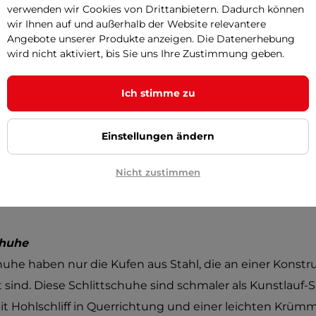
verwenden wir Cookies von Drittanbietern. Dadurch können
Im Idealfall wenigstens 5 Minuten lang. Der Fuß sollte 
wir Ihnen auf und außerhalb der Website relevantere
 eng sein. Wenn der Schuh passt, dann haben Sie gewo
Angebote unserer Produkte anzeigen. Die Datenerhebung
wird nicht aktiviert, bis Sie uns Ihre Zustimmung geben.
chuhe
Ich stimme zu
schuhe bestehen aus einem Stück Stahl, haben bis zu d
chnürstiefel und an der vorderen Spitze gezackte Rän
Einstellungen ändern
ie Ferse und Knöchelbereiche sind verstärkt. Heute gib
nststoff (ähnlich wie Inline-Skates). Der Schuh sollte pe
Nicht zustimmen
, damit die Schnursenkel nicht einschneiden. Kleine Bel
n, dass die Luft zirkulieren kann.
chuhe
uhe haben nur die Kufen aus Stahl, die an einer Konstr
t sind. Diese Schlittschuhe sind schmaler als Kunstlauf-S
t Hohlschliff in Querrichtung und einer leichten Krüm