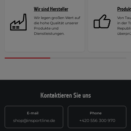
Wir sind Hersteller
Produk
Wir legen großen Wert auf
Von Ta
die hohe Qualität unserer
in der 
Produkte und
Republi
Dienstleistungen.
überprü
Kontaktieren Sie uns
E-mail
Phone
shop@insportline.de
+420 556 300 970