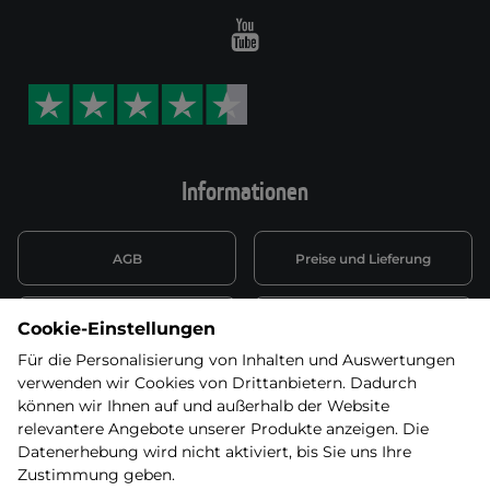
Youtube
Informationen
AGB
Preise und Lieferung
Informationen nach Art. 13
Datenschutzerklärung
Cookie-Einstellungen
DSGVO
Für die Personalisierung von Inhalten und Auswertungen
verwenden wir Cookies von Drittanbietern. Dadurch
Wiederufsbelehrung mit Link
Batterieentsorgung
zum Formular
können wir Ihnen auf und außerhalb der Website
relevantere Angebote unserer Produkte anzeigen. Die
Informationen zu Elektro-
Datenerhebung wird nicht aktiviert, bis Sie uns Ihre
Widerruf erklären
und Elektonikgeräten
Zustimmung geben.