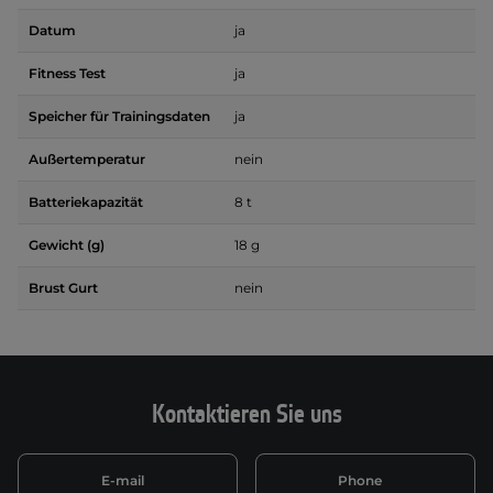
Datum
ja
Fitness Test
ja
Speicher für Trainingsdaten
ja
Außertemperatur
nein
Batteriekapazität
8 t
Gewicht (g)
18 g
Brust Gurt
nein
Kontaktieren Sie uns
E-mail
Phone