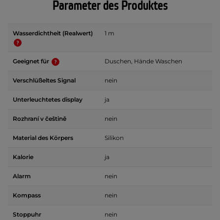
Parameter des Produktes
Wasserdichtheit (Realwert)
1 m
Geeignet für
Duschen, Hände Waschen
Verschlüßeltes Signal
nein
Unterleuchtetes display
ja
Rozhraní v češtině
nein
Material des Körpers
Silikon
Kalorie
ja
Alarm
nein
Kompass
nein
Stoppuhr
nein