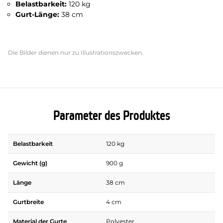
Belastbarkeit:
120 kg
Gurt-Länge:
38 cm
Die Bilder dienen nur zu Illustrationszwecken.
Parameter des Produktes
Belastbarkeit
120 kg
Gewicht (g)
900 g
Länge
38 cm
Gurtbreite
4 cm
Material der Gurte
Polyester