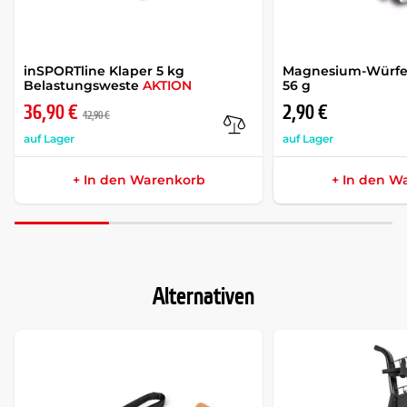
inSPORTline Klaper 5 kg
Magnesium-Würfel
Belastungsweste
AKTION
56 g
36,90 €
2,90 €
42,90 €
auf Lager
auf Lager
+ In den Warenkorb
+ In den W
Alternativen