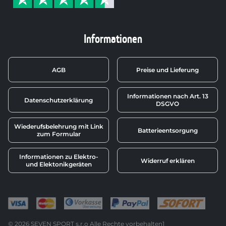
Informationen
AGB
Preise und Lieferung
Informationen nach Art. 13
Datenschutzerklärung
DSGVO
Wiederufsbelehrung mit Link
Batterieentsorgung
zum Formular
Informationen zu Elektro-
Widerruf erklären
und Elektonikgeräten
© 2026 SEVEN SPORT s.r.o Alle Rechte vorbehalten1