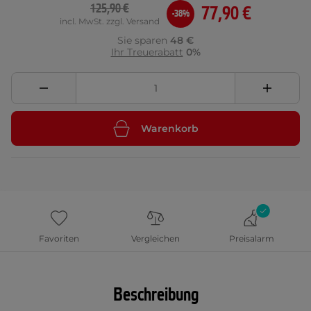
125,90 €
77,90 €
-38%
incl. MwSt. zzgl. Versand
Sie sparen
48 €
Ihr Treuerabatt
0%
Warenkorb
Favoriten
Vergleichen
Preisalarm
Beschreibung