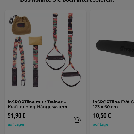
inSPORTline multiTrainer –
inSPORTline EVA 
Krafttraining-Hängesystem
173 x 60 cm
51,90 €
10,50 €
auf Lager
auf Lager