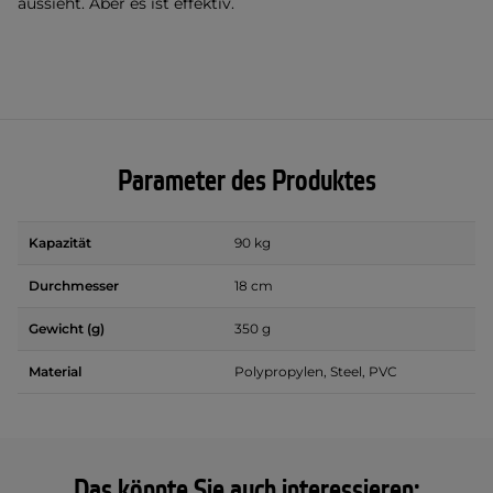
aussieht. Aber es ist effektiv.
Parameter des Produktes
Kapazität
90 kg
Durchmesser
18 cm
Gewicht (g)
350 g
Material
Polypropylen, Steel, PVC
Das könnte Sie auch interessieren: