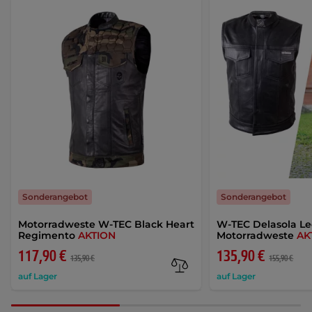
Sonderangebot
Sonderangebot
Motorradweste W-TEC Black Heart
W-TEC Delasola L
Regimento
AKTION
Motorradweste
AK
117,90 €
135,90 €
135,90 €
155,90 €
auf Lager
auf Lager