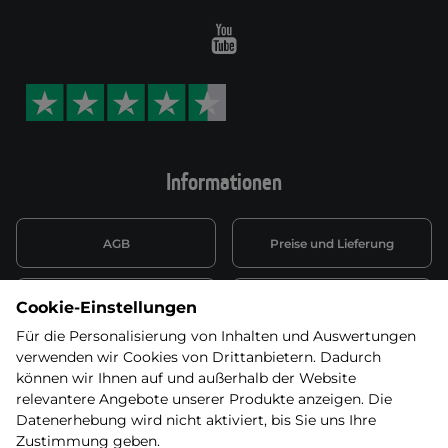
Youtube
Informationen
AGB
Preise und Lieferung
Informationen nach Art. 13
Datenschutzerklärung
Cookie-Einstellungen
DSGVO
Für die Personalisierung von Inhalten und Auswertungen
verwenden wir Cookies von Drittanbietern. Dadurch
Wiederufsbelehrung mit Link
Batterieentsorgung
zum Formular
können wir Ihnen auf und außerhalb der Website
relevantere Angebote unserer Produkte anzeigen. Die
Informationen zu Elektro-
Datenerhebung wird nicht aktiviert, bis Sie uns Ihre
Widerruf erklären
und Elektonikgeräten
Zustimmung geben.