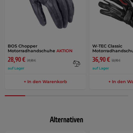
BOS Chopper
W-TEC Classic
Motorradhandschuhe
AKTION
Motorradhandsc
28,90 €
36,90 €
34,90 €
50,90 €
auf Lager
auf Lager
+ In den Warenkorb
+ In den W
Alternativen