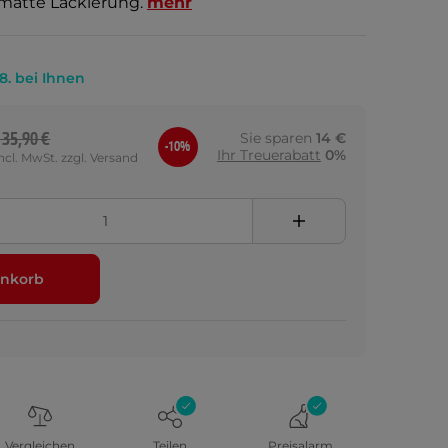
 matte Lackierung.
mehr
.8. bei Ihnen
135,90 €
Sie sparen
14 €
-10%
Ihr Treuerabatt
0%
incl. MwSt. zzgl. Versand
nkorb
Vergleichen
Teilen
Preisalarm