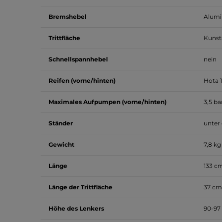
Bremshebel
Alum
Trittfläche
Kunst
Schnellspannhebel
nein
Reifen (vorne/hinten)
Hota 1
Maximales Aufpumpen (vorne/hinten)
3,5 ba
Ständer
unter 
Gewicht
7,8 kg
Länge
133 c
Länge der Trittfläche
37 cm
Höhe des Lenkers
90-97