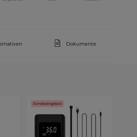
ernativen
Dokumente
Sonderangebot
Sonde
Größen