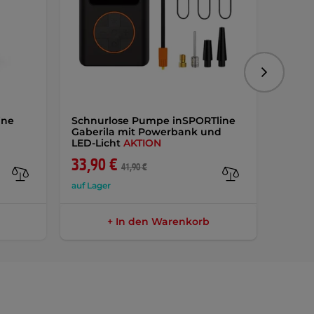
Folgend
ine
Schnurlose Pumpe inSPORTline
WORKE
Gaberila mit Powerbank und
AKTIO
LED-Licht
AKTION
33,90 €
15,9
41,90 €
auf Lager
auf Lag
+ In den Warenkorb