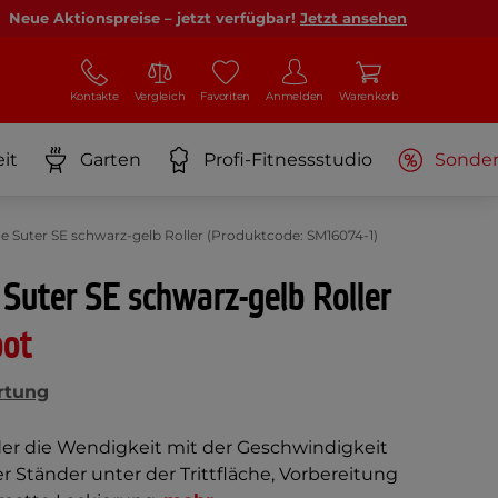
Neue Aktionspreise – jetzt verfügbar!
Jetzt ansehen
Kontakte
Vergleich
Favoriten
Anmelden
Warenkorb
it
Garten
Profi-Fitnessstudio
Sonde
e Suter SE schwarz-gelb Roller (Produktcode: SM16074-1)
Suter SE schwarz-gelb Roller
bot
rtung
 der die Wendigkeit mit der Geschwindigkeit
r Ständer unter der Trittfläche, Vorbereitung