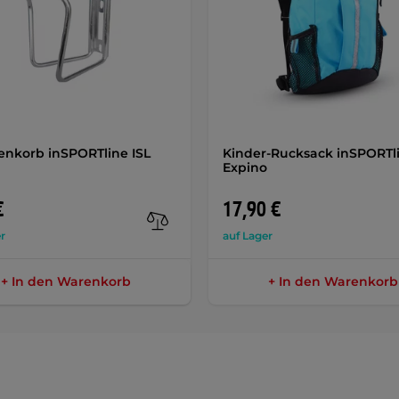
enkorb inSPORTline ISL
Kinder-Rucksack inSPORTl
Expino
€
17,90 €
r
auf Lager
+ In den Warenkorb
+ In den Warenkorb