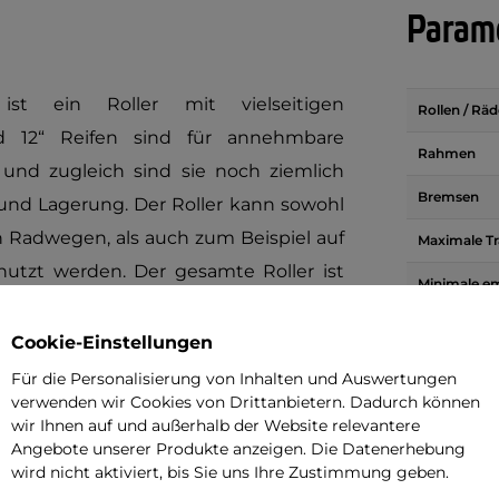
Parame
r
ist ein Roller mit vielseitigen
Rollen / Räd
nd 12“ Reifen sind für annehmbare
Rahmen
und zugleich sind sie noch ziemlich
Bremsen
 und Lagerung. Der Roller kann sowohl
n Radwegen, als auch zum Beispiel auf
Maximale Tr
utzt werden. Der gesamte Roller ist
Minimale e
eines höhenverstellbaren Lenkers für
Fahrerhöhe
rperhöhe von ca. 145 cm).
Cookie-Einstellungen
Vornerradg
Für die Personalisierung von Inhalten und Auswertungen
Hinterradg
verwenden wir Cookies von Drittanbietern. Dadurch können
uen wirkungsvolle V-Brake Bremsen auf
wir Ihnen auf und außerhalb der Website relevantere
Gewicht
Reck des Lenkers, Handgriffe mit
Angebote unserer Produkte anzeigen. Die Datenerhebung
wie das Zertifikat gemäß der Norm EN
wird nicht aktiviert, bis Sie uns Ihre Zustimmung geben.
Verstellbar
Lenkers