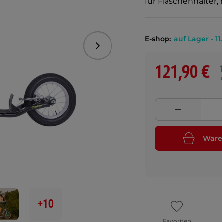
für Flaschenhalter,
E-shop:
auf Lager - 11
Folgend
121,90 €
Ware
+10
Favoriten