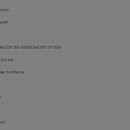
inium
stoff
6x2.125" (52-305)/12,5x2.125" (57-203)
r/2,4 bar
der Trittfläche
m
 cm