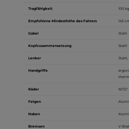
Tragfähigkeit
100 k
Empfohlene Mindesthöhe des Fahrers
145 c
Gabel
Stahl
Kopfzusammensetzung
Stahl
Lenker
Stahl
,
Handgriffe
ergon
therm
Räder
16"/12"
Felgen
Alum
Naben
Alum
Bremsen
V-Bra