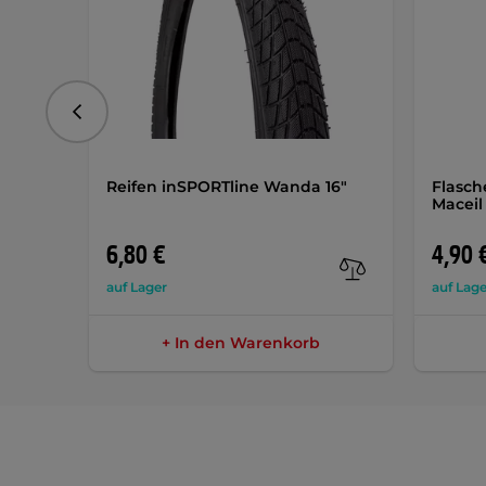
vorhergehend
Reifen inSPORTline Wanda 16"
Flasch
Maceil
6,80 €
4,90 
auf Lager
auf Lage
+ In den Warenkorb