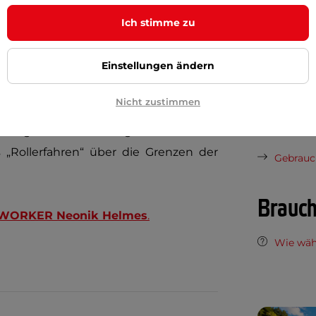
kommt die Einbaumöglichkeit des
Ich stimme zu
ittfläche befindliche robuste Ständer
Lenkerhöh
f den Boden zu legen ist, wenn man
Die Höhe de
Einstellungen ändern
s Rollers, ergänzt um stilvolle matte
vom Boden
n farblich passenden Bowdenzügen und
Nicht zustimmen
en des Rollers, fällt Ihnen bestimmt
Dokum
ler
gewährleistet angenehm rasche
„Rollerfahren“ über die Grenzen der
Gebrauc
Brauch
WORKER Neonik
Helmes
.
Wie wäh