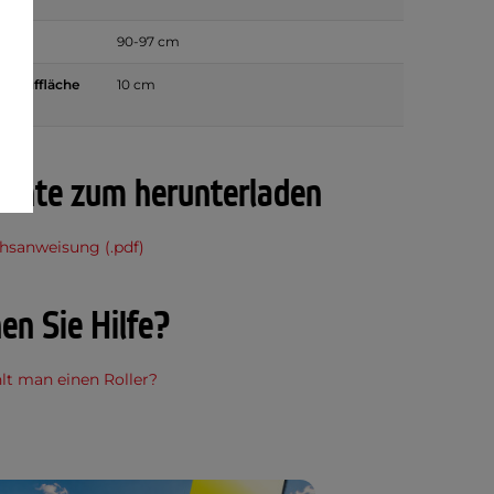
e
90-97 cm
r Lauffläche
10 cm
ente zum herunterladen
hsanweisung (.pdf)
en Sie Hilfe?
lt man einen Roller?