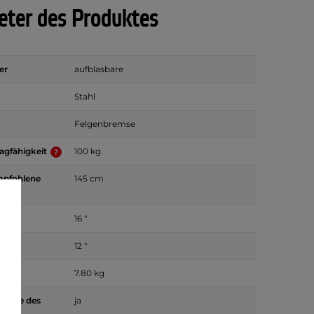
ter des Produktes
er
aufblasbare
Stahl
Felgenbremse
agfähigkeit
100 kg
mpfohlene
145 cm
röße
16 "
röße
12 "
7.80 kg
e Höhe des
ja