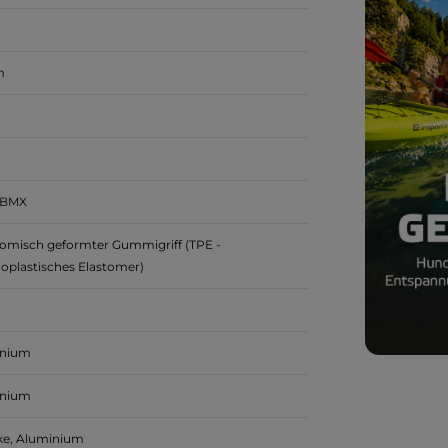
g
m
 BMX
omisch geformter Gummigriff (TPE -
oplastisches Elastomer)
inium
inium
ke,
Aluminium