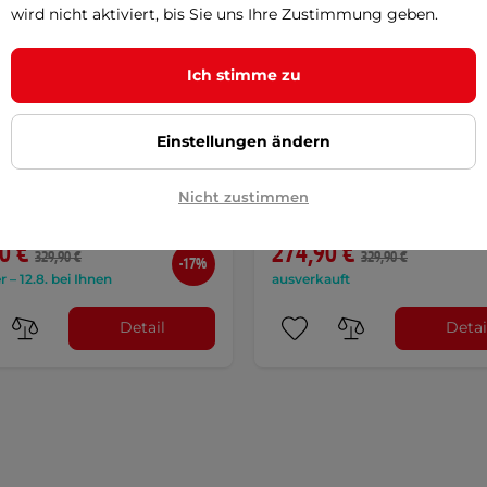
wird nicht aktiviert, bis Sie uns Ihre Zustimmung geben.
Ich stimme zu
ERRINO Lightent 3 Pro -
Zelt FERRINO Lightent 3 Pr
Einstellungen ändern
ALE
olivgrün
SALE
chtes Doppelwandzelt für 3
Ultraleichtes Doppelwandzelt für
Nicht zustimmen
n, Duraluminiumkonstruktion,
Personen, Duraluminiumkonstru
zwei …
0 €
274,90 €
329,90 €
329,90 €
-17%
r – 12.8. bei Ihnen
ausverkauft
Detail
Detai