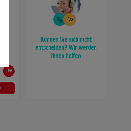
o -
Können Sie sich nicht
entscheiden? Wir werden
 3
ktion,
Ihnen helfen
-17%
l