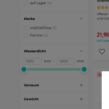
Strand
auf Lager
(4)
Offener
Marke
und Out
inSPORTline
(3)
21,90
Ferrino
(2)
auf Lage
Wasserdicht
mm
-
mm
Sonder
Vorraum
Gewicht