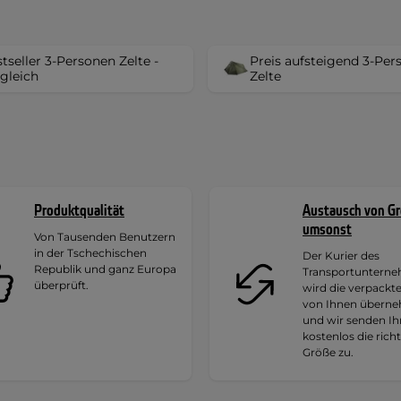
tseller 3-Personen Zelte -
Preis aufsteigend 3-Per
gleich
Zelte
Produktqualität
Austausch von G
umsonst
Von Tausenden Benutzern
in der Tschechischen
Der Kurier des
Republik und ganz Europa
Transportuntern
überprüft.
wird die verpackt
von Ihnen übern
und wir senden I
kostenlos die rich
Größe zu.