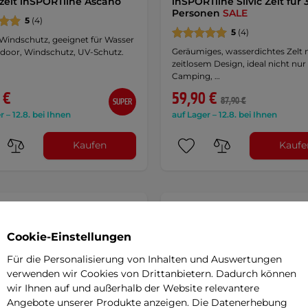
zelt inSPORTline Ascano
inSPORTline Silvic Zelt für 
Personen
SALE
5
(4)
5
(4)
 Windschutz, geeignet für Wasser
Geräumiges, wasserdichtes Zelt 
door, Windschutz, UV-Schutz.
zeitlosem Design, ideal nicht nur 
Camping, …
 €
59,90 €
87,90 €
SUPER
r – 12.8. bei Ihnen
auf Lager – 12.8. bei Ihnen
Kaufen
Kaufe
angebot
Sonderangebot
Cookie-Einstellungen
Für die Personalisierung von Inhalten und Auswertungen
verwenden wir Cookies von Drittanbietern. Dadurch können
wir Ihnen auf und außerhalb der Website relevantere
Angebote unserer Produkte anzeigen. Die Datenerhebung