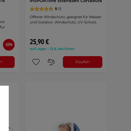
3-4
inSPORTline Strandzelt Cortadura
5
(1)
Offener Windschutz, geeignet für Wasser
mit
und Outdoor, Windschutz, UV-Schutz.
für
25,90 €
-32%
auf Lager – 12.8. bei Ihnen
n
Kaufen