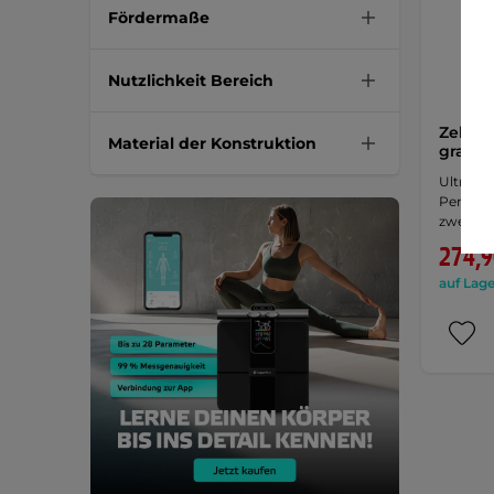
Fördermaße
Nutzlichkeit Bereich
Zelt F
Material der Konstruktion
grau
S
Ultralei
Persone
zwei …
274,9
auf Lage