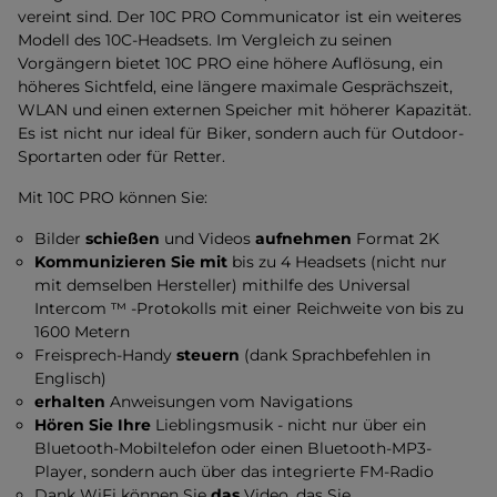
vereint sind. Der 10C PRO Communicator ist ein weiteres
Modell des 10C-Headsets. Im Vergleich zu seinen
Vorgängern bietet 10C PRO eine höhere Auflösung, ein
höheres Sichtfeld, eine längere maximale Gesprächszeit,
WLAN und einen externen Speicher mit höherer Kapazität.
Es ist nicht nur ideal für Biker, sondern auch für Outdoor-
Sportarten oder für Retter.
Mit 10C PRO können Sie:
Bilder
schießen
und Videos
aufnehmen
Format 2K
Kommunizieren Sie mit
bis zu 4 Headsets (nicht nur
mit demselben Hersteller) mithilfe des Universal
Intercom ™ -Protokolls mit einer Reichweite von bis zu
1600 Metern
Freisprech-Handy
steuern
(dank Sprachbefehlen in
Englisch)
erhalten
Anweisungen vom Navigations
Hören Sie Ihre
Lieblingsmusik - nicht nur über ein
Bluetooth-Mobiltelefon oder einen Bluetooth-MP3-
Player, sondern auch über das integrierte FM-Radio
Dank WiFi können Sie
das
Video, das Sie