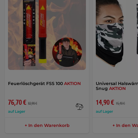
Feuerlöschgerät FSS 100
AKTION
Universal Halswär
Snug
AKTION
76,70 €
14,90 €
82,90 €
15,40 €
auf Lager
auf Lager
+ In den Warenkorb
+ In den W