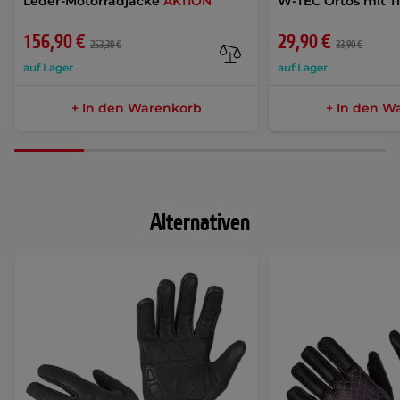
Leder-Motorradjacke
AKTION
W-TEC Ortos mit 
156,90 €
29,90 €
253,30 €
33,90 €
auf Lager
auf Lager
+ In den Warenkorb
+ In den W
Alternativen