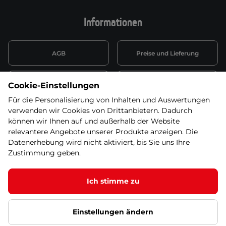
Informationen
AGB
Preise und Lieferung
Informationen nach Art. 13
Datenschutzerklärung
Cookie-Einstellungen
DSGVO
Für die Personalisierung von Inhalten und Auswertungen
verwenden wir Cookies von Drittanbietern. Dadurch
Wiederufsbelehrung mit Link
Batterieentsorgung
zum Formular
können wir Ihnen auf und außerhalb der Website
relevantere Angebote unserer Produkte anzeigen. Die
Informationen zu Elektro-
Datenerhebung wird nicht aktiviert, bis Sie uns Ihre
Widerruf erklären
und Elektonikgeräten
Zustimmung geben.
Ich stimme zu
© 2026 SEVEN SPORT s.r.o Alle Rechte vorbehalten1
Einstellungen ändern
Datenschutzgrundsätze
Google Datenschutz
Google
Partnerseiten
Cookie-Einstellungen