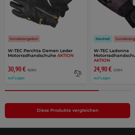
Sonderangebot
Neuheit
Sonderan
W-TEC Perchta Damen Leder
W-TEC Ladonna
Motorradhandschuhe
AKTION
Motorradhandsch
AKTION
30,90 €
24,90 €
40,90 €
37,90 €
auf Lager
auf Lager
Diese Produkte vergleichen