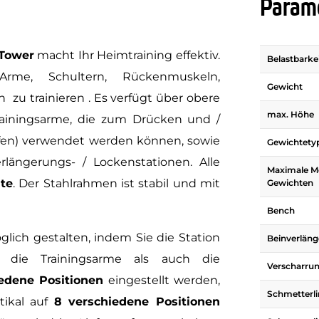
Parame
Tower
macht Ihr Heimtraining effektiv.
Belastbarke
Arme, Schultern, Rückenmuskeln,
Gewicht
u trainieren . Es verfügt über obere
max. Höhe
ainingsarme, die zum Drücken und /
ffen) verwendet werden können, sowie
Gewichtety
rlängerungs- / Lockenstationen. Alle
Maximale M
te
. Der Stahlrahmen ist stabil und mit
Gewichten
Bench
glich gestalten, indem Sie die Station
Beinverlän
hl die Trainingsarme als auch die
Verscharru
edene Positionen
eingestellt werden,
Schmetterl
tikal auf
8 verschiedene Positionen