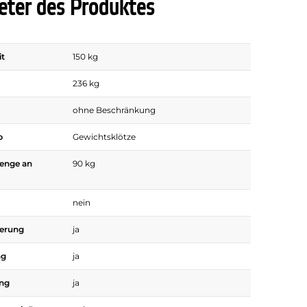
ter des Produktes
it
150 kg
236 kg
ohne Beschränkung
p
Gewichtsklötze
enge an
90 kg
nein
gerung
ja
ng
ja
ing
ja