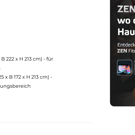
 B 222 x H 213 cm) - für
n
5 x B 172 x H 213 cm) -
egungsbereich