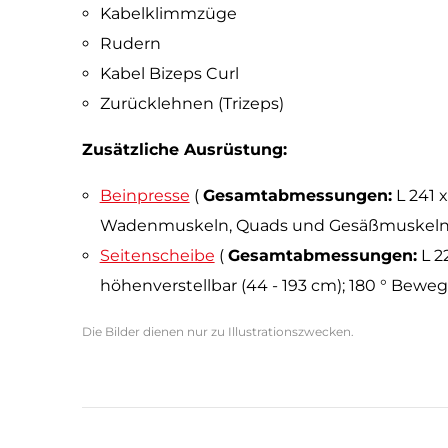
Kabelklimmzüge
Rudern
Kabel Bizeps Curl
Zurücklehnen (Trizeps)
Zusätzliche Ausrüstung:
Beinpresse
(
Gesamtabmessungen:
L 241 x
Wadenmuskeln, Quads und Gesäßmuskel
Seitenscheibe
(
Gesamtabmessungen:
L 22
höhenverstellbar (44 - 193 cm); 180 ° Bew
Die Bilder dienen nur zu Illustrationszwecken.