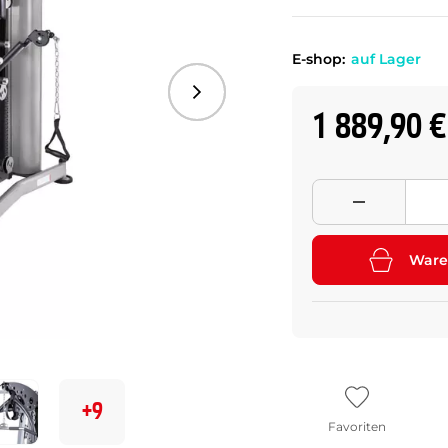
E-shop:
auf Lager
Folgend
1 889,90 €
Ware
+9
Favoriten