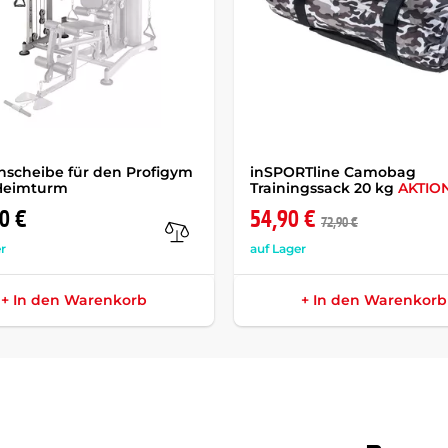
scheibe für den Profigym
inSPORTline Camobag
Heimturm
Trainingssack 20 kg
AKTIO
0 €
54,90 €
72,90 €
r
auf Lager
+ In den Warenkorb
+ In den Warenkorb