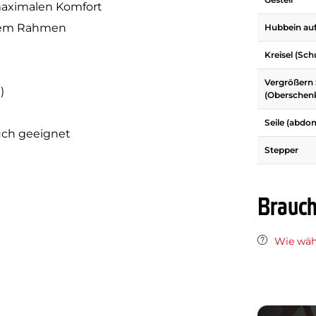
maximalen Komfort
 dem Rahmen
Hubbein au
Kreisel (Sch
Vergrößern 
)
(Oberschenk
Seile (abdo
uch geeignet
Stepper
Brauch
Wie wähl