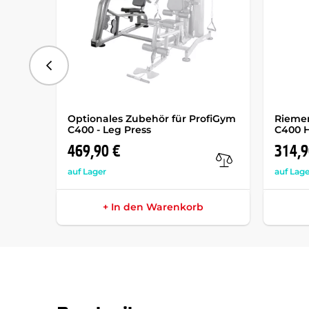
vorhergehend
Optionales Zubehör für ProfiGym
Riemen
C400 - Leg Press
C400 
469,90 €
314,9
auf Lager
auf Lage
+ In den Warenkorb