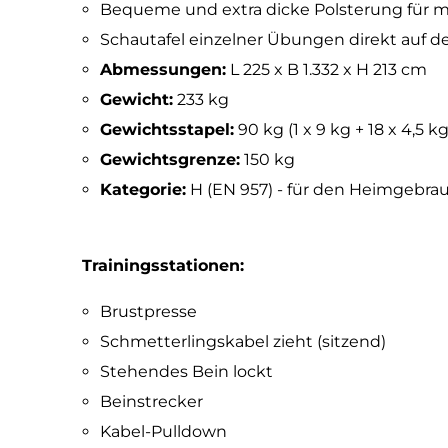
Bequeme und extra dicke Polsterung für 
Schautafel einzelner Übungen direkt auf
Abmessungen:
L 225 x B 1.332 x H 213 cm
Gewicht:
233 kg
Gewichtsstapel:
90 kg (1 x 9 kg + 18 x 4,5 kg
Gewichtsgrenze:
150 kg
Kategorie:
H (EN 957) - für den Heimgebra
Trainingsstationen:
Brustpresse
Schmetterlingskabel zieht (sitzend)
Stehendes Bein lockt
Beinstrecker
Kabel-Pulldown