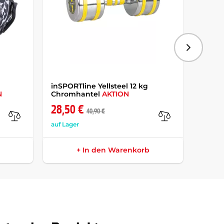
Folgend
inSPORTline Yellsteel 12 kg
inSPO
N
Chromhantel
AKTION
Traine
28,50 €
74,9
40,90 €
auf Lager
auf Lag
+ In den Warenkorb