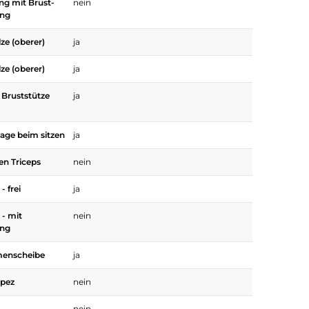
ng mit Brust-
nein
ung
ze (oberer)
ja
ze (oberer)
ja
 Bruststütze
ja
age beim sitzen
ja
en Triceps
nein
- frei
ja
 - mit
nein
ung
menscheibe
ja
apez
nein
nein