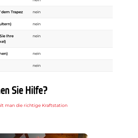
f dem Trapez
nein
ultern)
nein
Sie Ihre
nein
el)
men)
nein
nein
en Sie Hilfe?
t man die richtige Kraftstation