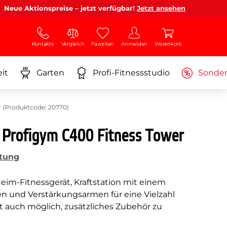
Neue Aktionspreise – jetzt verfügbar!
Jetzt ansehen
Kontakte
Vergleich
Favoriten
Anmelden
Warenkorb
it
Garten
Profi-Fitnessstudio
Sonde
 (Produktcode: 20770)
 Profigym C400 Fitness Tower
tung
eim-Fitnessgerät, Kraftstation mit einem
len und Verstärkungsarmen für eine Vielzahl
t auch möglich, zusätzliches Zubehör zu