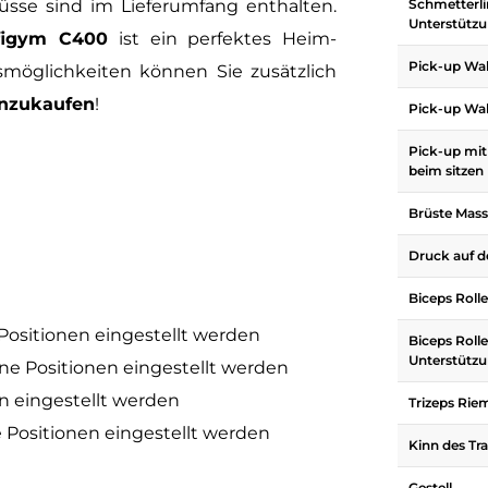
lüsse sind im Lieferumfang enthalten.
Schmetterli
Unterstütz
ofigym C400
ist ein perfektes Heim-
Pick-up Wal
gsmöglichkeiten können Sie zusätzlich
nzukaufen
!
Pick-up Wal
Pick-up mit
beim sitzen
Brüste Mass
Druck auf d
Biceps Rolle 
Positionen eingestellt werden
Biceps Rolle
Unterstütz
ne Positionen eingestellt werden
n eingestellt werden
Trizeps Rie
 Positionen eingestellt werden
Kinn des Tr
Gestell