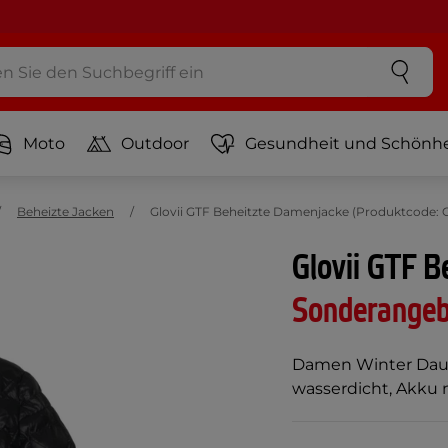
Moto
Outdoor
Gesundheit und Schönhe
Beheizte Jacken
Glovii GTF Beheitzte Damenjacke (Produktcode: 
Glovii GTF B
Sonderange
Damen Winter Daune
wasserdicht, Akku 