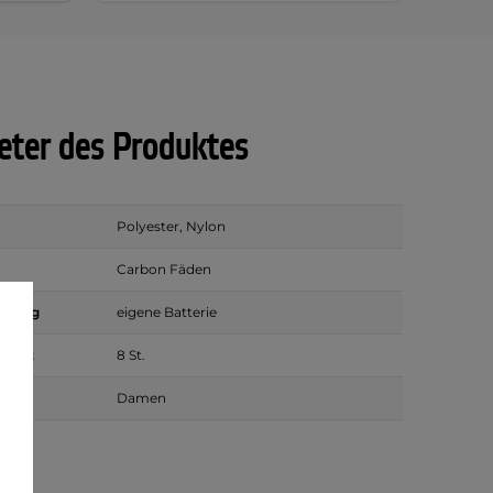
ter des Produktes
Polyester, Nylon
Carbon Fäden
rgung
eigene Batterie
azität
8 St.
Damen