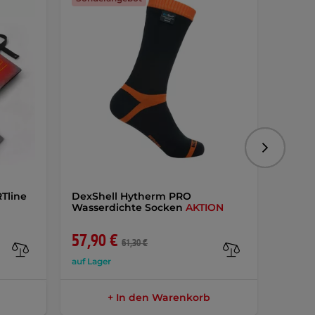
Folgend
Tline
DexShell Hytherm PRO
Behei
Wasserdichte Socken
AKTION
inSPO
57,90 €
82,9
61,30 €
auf Lager
auf Lag
+ In den Warenkorb