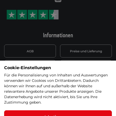
Informationen
AGB
Preise und Lieferung
Informationen nach Art. 13
Datenschutzerklärung
Cookie-Einstellungen
DSGVO
Für die Personalisierung von Inhalten und Auswertungen
verwenden wir Cookies von Drittanbietern. Dadurch
Wiederufsbelehrung mit Link
Batterieentsorgung
zum Formular
können wir Ihnen auf und außerhalb der Website
relevantere Angebote unserer Produkte anzeigen. Die
Informationen zu Elektro-
Datenerhebung wird nicht aktiviert, bis Sie uns Ihre
Widerruf erklären
und Elektonikgeräten
Zustimmung geben.