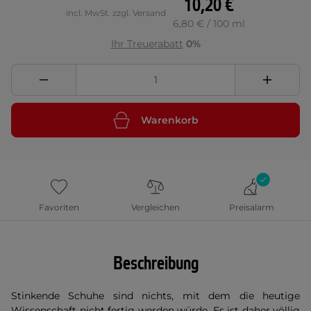
10,20 €
incl. MwSt. zzgl. Versand
6,80 € / 100 ml
Ihr Treuerabatt
0%
Warenkorb
Favoriten
Vergleichen
Preisalarm
Beschreibung
Stinkende Schuhe sind nichts, mit dem die heutige
Wissenschaft nicht fertig werden würde. Es ist daher völlig