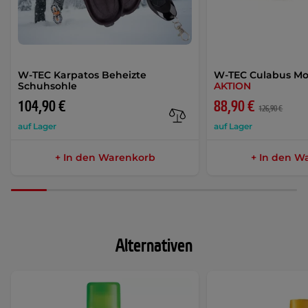
W-TEC Karpatos Beheizte
W-TEC Culabus Mo
Schuhsohle
AKTION
104,90 €
88,90 €
126,90 €
auf Lager
auf Lager
+ In den Warenkorb
+ In den W
Alternativen