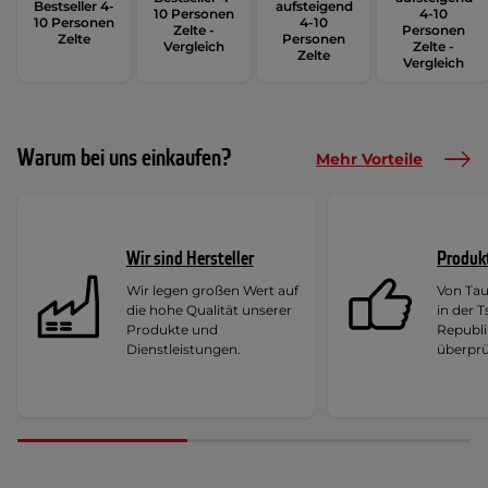
Bestseller 4-
aufsteigend
10 Personen
4-10
10 Personen
4-10
Zelte -
Personen
Zelte
Personen
Vergleich
Zelte -
Zelte
Vergleich
Warum bei uns einkaufen?
Mehr Vorteile
Wir sind Hersteller
Produk
Wir legen großen Wert auf
Von Ta
die hohe Qualität unserer
in der 
Produkte und
Republi
Dienstleistungen.
überprü