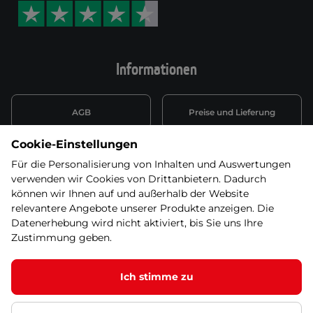
Informationen
AGB
Preise und Lieferung
Cookie-Einstellungen
Informationen nach Art. 13
Datenschutzerklärung
DSGVO
Für die Personalisierung von Inhalten und Auswertungen
verwenden wir Cookies von Drittanbietern. Dadurch
Wiederufsbelehrung mit Link
können wir Ihnen auf und außerhalb der Website
Batterieentsorgung
zum Formular
relevantere Angebote unserer Produkte anzeigen. Die
Datenerhebung wird nicht aktiviert, bis Sie uns Ihre
Informationen zu Elektro-
Zustimmung geben.
Widerruf erklären
und Elektonikgeräten
Ich stimme zu