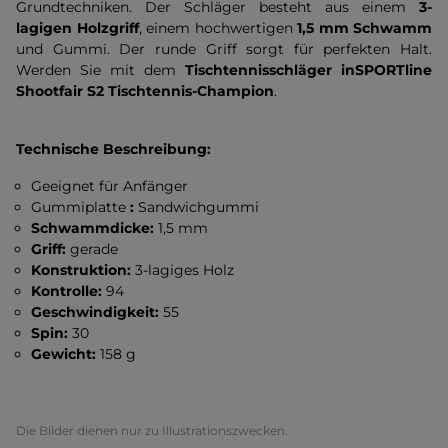
Grundtechniken. Der Schläger besteht aus einem
3-
lagigen Holzgriff
, einem hochwertigen
1,5 mm Schwamm
und Gummi. Der runde Griff sorgt für perfekten Halt.
Werden Sie mit dem
Tischtennisschläger inSPORTline
Shootfair S2 Tischtennis-Champion
.
Technische Beschreibung:
Geeignet für Anfänger
Gummiplatte
:
Sandwichgummi
Schwammdicke:
1,5 mm
Griff:
gerade
Konstruktion:
3-lagiges Holz
Kontrolle:
94
Geschwindigkeit:
55
Spin:
30
Gewicht:
158 g
Die Bilder dienen nur zu Illustrationszwecken.