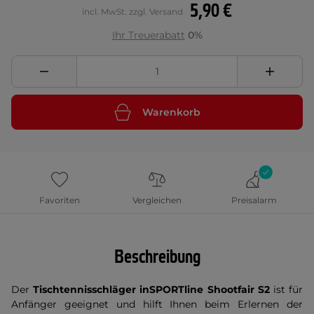
5,90 €
incl. MwSt. zzgl. Versand
Ihr Treuerabatt
0%
Warenkorb
Favoriten
Vergleichen
Preisalarm
Beschreibung
Der
Tischtennisschläger inSPORTline Shootfair S2
ist für
Anfänger geeignet und hilft Ihnen beim Erlernen der