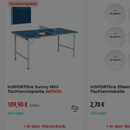
Sonderangebot
inSPORTline Sunny Mini
inSPORTline Elise
Tischtennisplatte
AKTION
Tischtennisbälle
109,90 €
2,70 €
139,90 €
auf Lager
auf Lager
+ In den Warenkorb
+ In den W