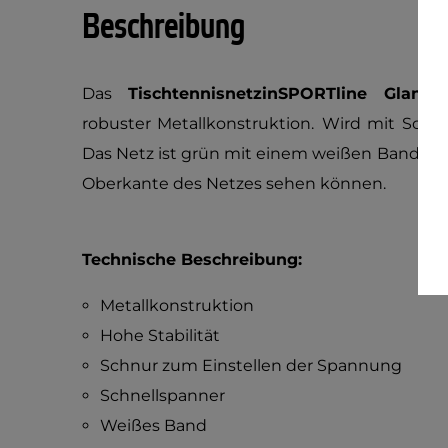
Beschreibung
Das
TischtennisnetzinSPORTline Glan
robuster Metallkonstruktion.
Wird mit Schne
Das Netz ist grün mit einem weißen Band, dam
Oberkante des Netzes sehen können.
Technische Beschreibung:
Metallkonstruktion
Hohe Stabilität
Schnur zum Einstellen der Spannung
Schnellspanner
Weißes Band