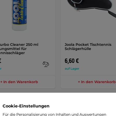
Turbo Cleaner 250 ml
Joola Pocket Tischtennis
ungsmittel für
Schlägerhülle
ennisschläger
€
6,60 €
r
auf Lager
+ In den Warenkorb
+ In den Warenkorb
Cookie-Einstellungen
Für die Personalisierung von Inhalten und Auswertungen