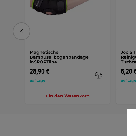
vorhergehend
Magnetische
Joola 
Bambusellbogenbandage
Reinig
inSPORTline
Tischt
28,90 €
6,20 
auf Lager
auf Lage
+ In den Warenkorb