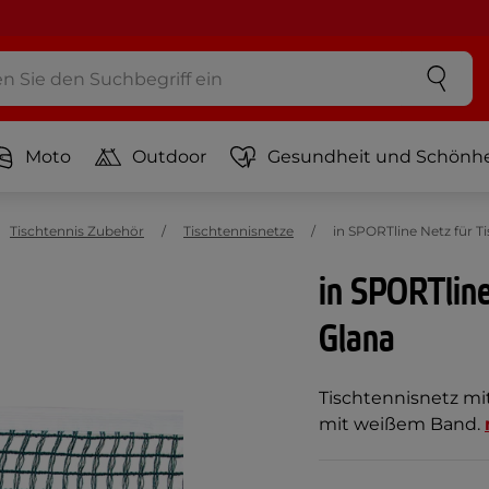
Moto
Outdoor
Gesundheit und Schönhe
Tischtennis Zubehör
Tischtennisnetze
in SPORTline Netz für T
in SPORTline
Glana
Tischtennisnetz mit
mit weißem Band.