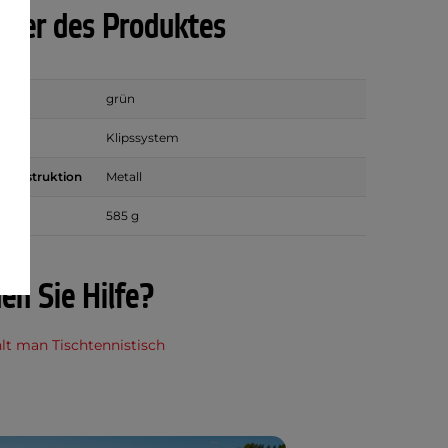
ter des Produktes
grün
sart
Klipssystem
r Konstruktion
Metall
585 g
en Sie Hilfe?
lt man Tischtennistisch