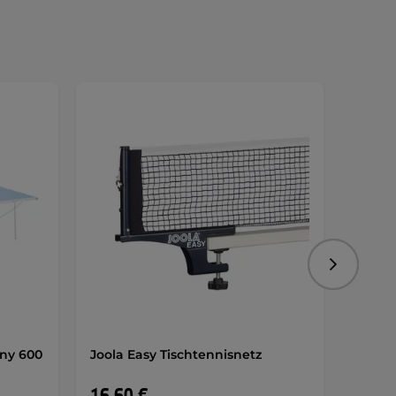
Folgend
nny 600
Joola Easy Tischtennisnetz
inSPO
Tisch