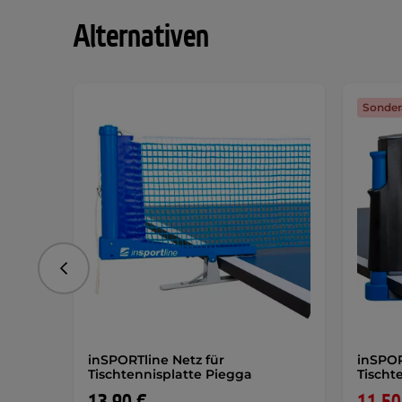
Alternativen
Sonder
vorhergehend
inSPORTline Netz für
inSPOR
Tischtennisplatte Piegga
Tischt