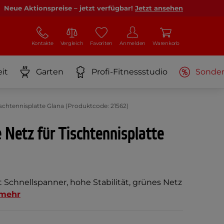
Neue Aktionspreise – jetzt verfügbar!
Jetzt ansehen
Kontakte
Vergleich
Favoriten
Anmelden
Warenkorb
it
Garten
Profi-Fitnessstudio
Sonde
ischtennisplatte Glana (Produktcode: 21562)
 Netz für Tischtennisplatte
 Schnellspanner, hohe Stabilität, grünes Netz
mehr