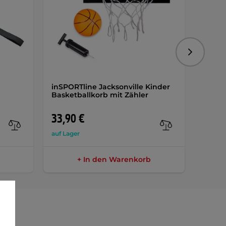
Folgend
inSPORTline Jacksonville Kinder
Innen
Basketballkorb mit Zähler
Tischt
Celter
33,90 €
23,9
auf Lager
auf Lag
+ In den Warenkorb