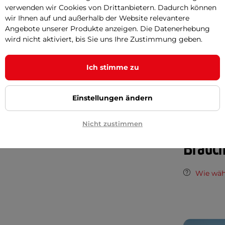
Parame
verwenden wir Cookies von Drittanbietern. Dadurch können
wir Ihnen auf und außerhalb der Website relevantere
Angebote unserer Produkte anzeigen. Die Datenerhebung
wird nicht aktiviert, bis Sie uns Ihre Zustimmung geben.
a
aus hochwertiger Baumwolle und
Farbe
llspannklammern am Tisch befestigt.
Ich stimme zu
Befestigung
it Sie während des Spiels leichter die
Material de
Einstellungen ändern
Gewicht (g)
Nicht zustimmen
Brauch
Wie wäh