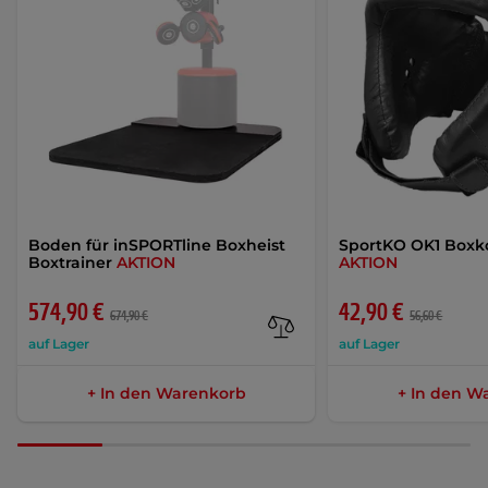
Boden für inSPORTline Boxheist
SportKO OK1 Boxk
Boxtrainer
AKTION
AKTION
574,90 €
42,90 €
674,90 €
56,60 €
auf Lager
auf Lager
+ In den Warenkorb
+ In den W