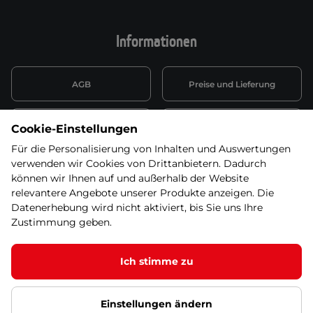
Informationen
AGB
Preise und Lieferung
Informationen nach Art. 13
Datenschutzerklärung
Cookie-Einstellungen
DSGVO
Für die Personalisierung von Inhalten und Auswertungen
verwenden wir Cookies von Drittanbietern. Dadurch
Wiederufsbelehrung mit Link
Batterieentsorgung
zum Formular
können wir Ihnen auf und außerhalb der Website
relevantere Angebote unserer Produkte anzeigen. Die
Informationen zu Elektro-
Datenerhebung wird nicht aktiviert, bis Sie uns Ihre
Widerruf erklären
und Elektonikgeräten
Zustimmung geben.
Ich stimme zu
© 2026 SEVEN SPORT s.r.o Alle Rechte vorbehalten1
Einstellungen ändern
Datenschutzgrundsätze
Google Datenschutz
Google