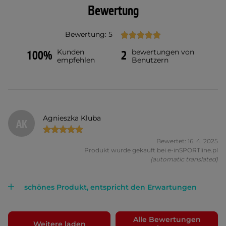
Bewertung
Bewertung: 5
Kunden
bewertungen von
100%
2
empfehlen
Benutzern
Agnieszka Kluba
AK
Bewertet: 16. 4. 2025
Produkt wurde gekauft bei e-inSPORTline.pl
(automatic translated)
schönes Produkt, entspricht den Erwartungen
Alle Bewertungen
Weitere laden