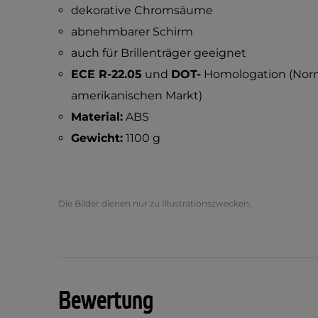
dekorative Chromsäume
abnehmbarer Schirm
auch für Brillenträger geeignet
ECE R-22.05
und
DOT-
Homologation (Norm
amerikanischen Markt)
Material:
ABS
Gewicht:
1100 g
Die Bilder dienen nur zu Illustrationszwecken.
Bewertung