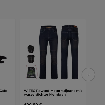
Sonde
Folgend
Cafe
W-TEC Pawted Motorradjeans mit
inSPOR
wasserdichter Membran
Pumpe
Licht