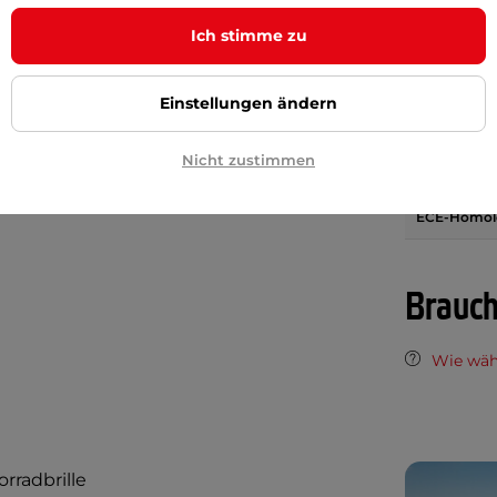
gen die grelle Sonne fahren, werden
Material der
Ich stimme zu
bnehmbare Visier zu schätzen wissen.
Lüftungsöf
re Schlaufe zum Anbringen und Fixieren
Einstellungen ändern
stigung mit einem Schnellverschluss
Vorbereitun
Gegensprec
Verarbeitung wird durch markante
Nicht zustimmen
Platz für Ko
ECE-Homol
Brauch
Wie wäh
rradbrille