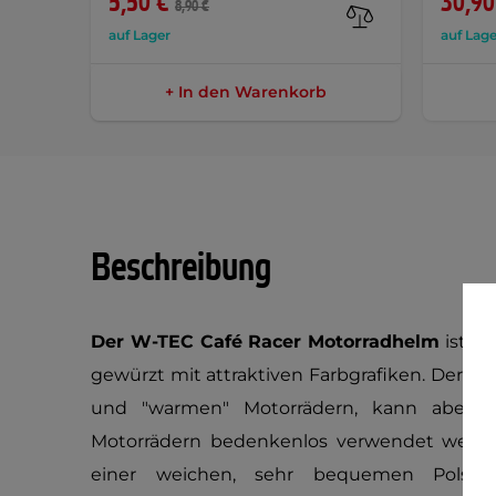
5,50 €
30,90
8,90 €
auf Lager
auf Lage
+ In den Warenkorb
Beschreibung
Der W-TEC Café Racer Motorradhelm
ist e
gewürzt mit attraktiven Farbgrafiken. Der H
und "warmen" Motorrädern, kann aber a
Motorrädern bedenkenlos verwendet werden
einer weichen, sehr bequemen Polste