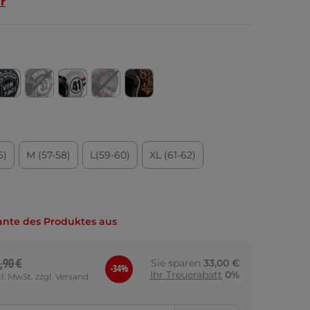
r
6)
M (57-58)
L(59-60)
XL (61-62)
ante des Produktes aus
,90 €
Sie sparen
33,00 €
-34%
Ihr Treuerabatt
0%
cl. MwSt. zzgl. Versand