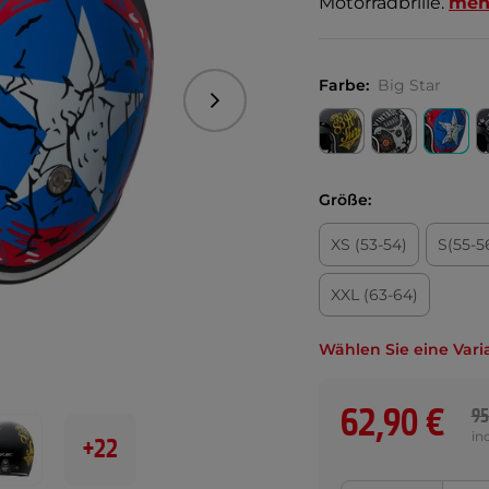
Motorradbrille.
meh
Farbe:
Big Star
Folgend
Größe:
XS (53-54)
S(55-5
XXL (63-64)
Wählen Sie eine Vari
62,90 €
95
in
+22