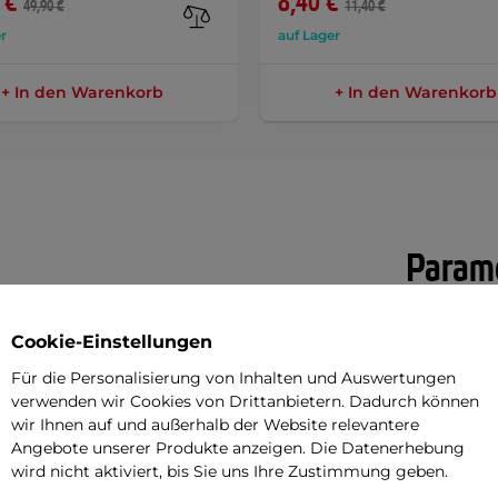
 €
8,40 €
49,90 €
11,40 €
r
auf Lager
+ In den Warenkorb
+ In den Warenkorb
Parame
Cookie-Einstellungen
in Helm im beeindruckenden Retro-Stil
Gewicht
elm ist ideal zum Fahren von Choppern
Für die Personalisierung von Inhalten und Auswertungen
Hledí
verwenden wir Cookies von Drittanbietern. Dadurch können
uch auf Rollern oder langsameren
wir Ihnen auf und außerhalb der Website relevantere
Abblendsch
. Für maximalen Komfort ist er mit
Angebote unserer Produkte anzeigen. Die Datenerhebung
wird nicht aktiviert, bis Sie uns Ihre Zustimmung geben.
rung ausgestattet, deren Wangen
Herausnehm