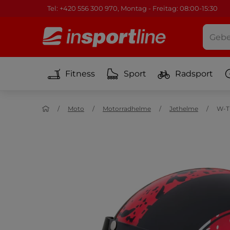
Tel: +420 556 300 970, Montag - Freitag: 08:00-15:30
Fitness
Sport
Radsport
Moto
Motorradhelme
Jethelme
W-TE