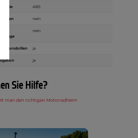
 Schale
ABS
fnungen
nein
g für
nein
hanlage
rrektionsbrillen
ja
ogation
ja
en Sie Hilfe?
lt man den richtigen Motorradhelm