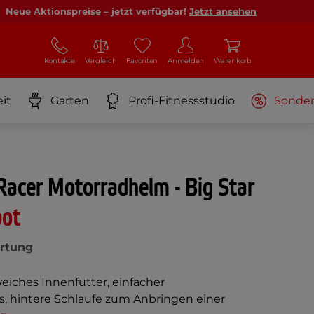
Neue Aktionspreise – jetzt verfügbar!
Jetzt ansehen
Kontakte
Vergleich
Favoriten
Anmelden
Warenkorb
it
Garten
Profi-Fitnessstudio
Sonde
acer Motorradhelm - Big Star
bot
rtung
weiches Innenfutter, einfacher
s, hintere Schlaufe zum Anbringen einer